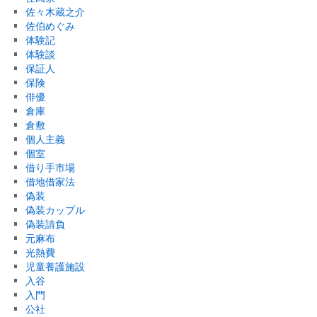
佐々木蔵之介
佐伯めぐみ
体験記
体験談
保証人
保険
俳優
倉庫
倉敷
個人主義
個室
借り手市場
借地借家法
偽装
偽装カップル
偽装請負
元麻布
光熱費
児童養護施設
入谷
入門
公社