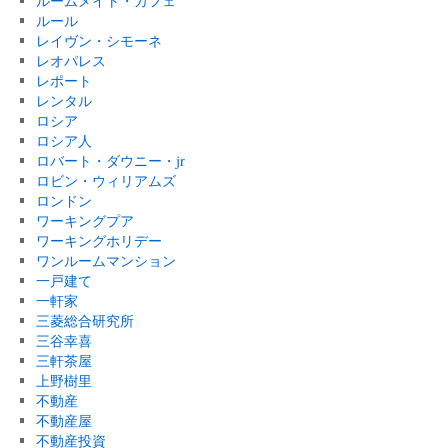
ルームメイト・カフェ
ルール
レイヴン・シモーネ
レオパレス
レポート
レンタル
ロシア
ロシア人
ロバート・ダウニー・jr
ロビン・ウィリアムズ
ロンドン
ワーキングプア
ワーキングホリデー
ワンルームマンション
一戸建て
一軒家
三菱総合研究所
三谷幸喜
三軒茶屋
上野樹里
不動産
不動産屋
不動産投資