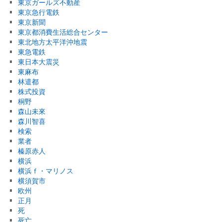
東京ガールズ不動産
東京急行電鉄
東京新聞
東京都消費生活総合センター
東北地方太平洋沖地震
東急電鉄
東日本大震災
東麻布
林遣都
株式投資
桐野
森山未來
森川智喜
検索
業者
榛原赤人
横浜
横浜ｆ・マリノス
横須賀市
欧州
正月
死
死亡