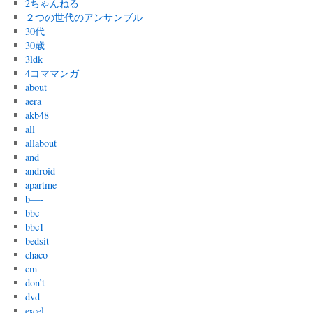
2ちゃんねる
２つの世代のアンサンブル
30代
30歳
3ldk
4コママンガ
about
aera
akb48
all
allabout
and
android
apartme
b—-
bbc
bbc1
bedsit
chaco
cm
don’t
dvd
excel