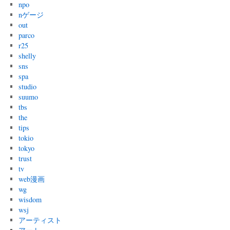
npo
nゲージ
out
parco
r25
shelly
sns
spa
studio
suumo
tbs
the
tips
tokio
tokyo
trust
tv
web漫画
wg
wisdom
wsj
アーティスト