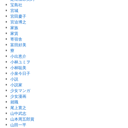
宝島社
宮城
宮田慶子
宮迫博之
家族
家賃
寄宿舎
富田好美
寮
小出恵介
小林ユミヲ
小林聡美
小泉今日子
小説
小説家
少女マンガ
少女漫画
就職
尾上寛之
山中武志
山本周五郎賞
山田一平