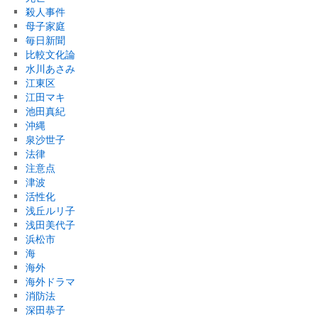
殺人事件
母子家庭
毎日新聞
比較文化論
水川あさみ
江東区
江田マキ
池田真紀
沖縄
泉沙世子
法律
注意点
津波
活性化
浅丘ルリ子
浅田美代子
浜松市
海
海外
海外ドラマ
消防法
深田恭子