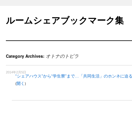
Skip
to
ルームシェアブックマーク集
content
オトナのトビラ
Category Archives:
2014年2月5日
“シェアハウス”から“学生寮”まで…「共同生活」のホンネに迫
開く
(
)