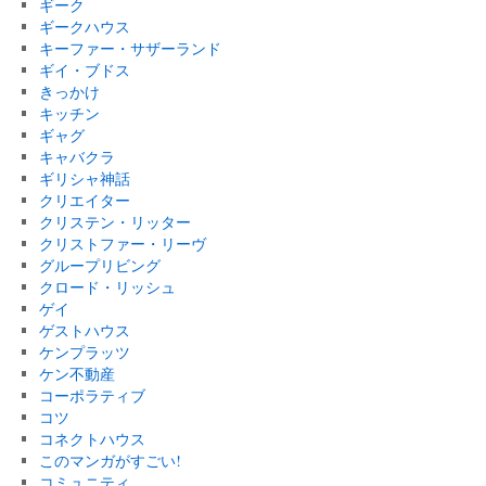
ギーク
ギークハウス
キーファー・サザーランド
ギイ・ブドス
きっかけ
キッチン
ギャグ
キャバクラ
ギリシャ神話
クリエイター
クリステン・リッター
クリストファー・リーヴ
グループリビング
クロード・リッシュ
ゲイ
ゲストハウス
ケンプラッツ
ケン不動産
コーポラティブ
コツ
コネクトハウス
このマンガがすごい!
コミュニティ