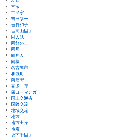
友達
古家
古民家
吉田修一
吉行和子
吉高由里子
同人誌
同好の士
同居
同居人
同棲
名古屋市
和気町
商店街
喜多一郎
四コママンガ
国土交通省
国際交流
地域交流
地方
地方出身
地震
坂下千里子