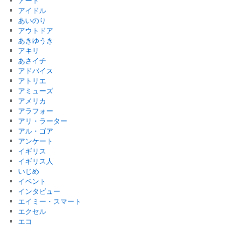
アート
アイドル
あいのり
アウトドア
あきゆうき
アキリ
あさイチ
アドバイス
アトリエ
アミューズ
アメリカ
アラフォー
アリ・ラーター
アル・ゴア
アンケート
イギリス
イギリス人
いじめ
イベント
インタビュー
エイミー・スマート
エクセル
エコ