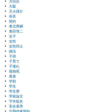
大田区
大阪
天火隷介
奈良
契約
奥北秀嗣
奥田瑛二
女子
女性
女性同士
婚活
子供
子育て
子連れ
孤独死
孤食
学割
学生
学生寮
学術論文
宇木聡史
安全基準
定期借家契約