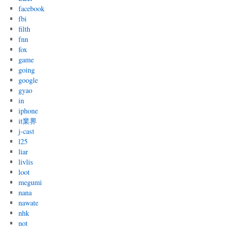
facebook
fbi
filth
fnn
fox
game
going
google
gyao
in
iphone
it業界
j-cast
l25
liar
livlis
loot
megumi
nana
nawate
nhk
not