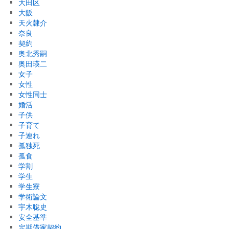
大田区
大阪
天火隷介
奈良
契約
奥北秀嗣
奥田瑛二
女子
女性
女性同士
婚活
子供
子育て
子連れ
孤独死
孤食
学割
学生
学生寮
学術論文
宇木聡史
安全基準
定期借家契約