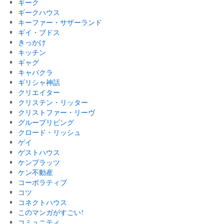
ギーク
ギークハウス
キーファー・サザーランド
ギイ・ブドス
きっかけ
キッチン
ギャグ
キャバクラ
ギリシャ神話
クリエイター
クリステン・リッター
クリストファー・リーヴ
グループリビング
クロード・リッシュ
ゲイ
ゲストハウス
ケンプラッツ
ケン不動産
コーポラティブ
コツ
コネクトハウス
このマンガがすごい!
コミュニティ