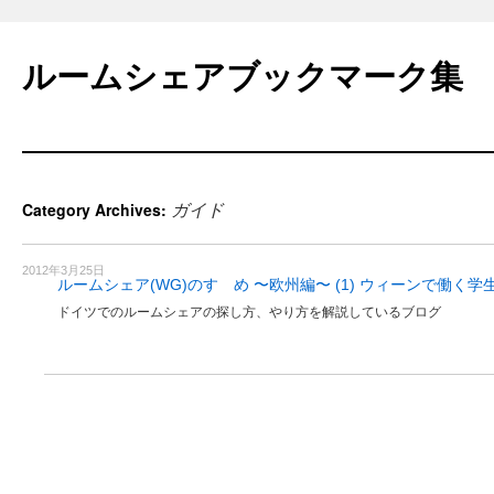
Skip
to
ルームシェアブックマーク集
content
ガイド
Category Archives:
2012年3月25日
ルームシェア(WG)のすゝめ 〜欧州編〜 (1) ウィーンで働く学
ドイツでのルームシェアの探し方、やり方を解説しているブログ