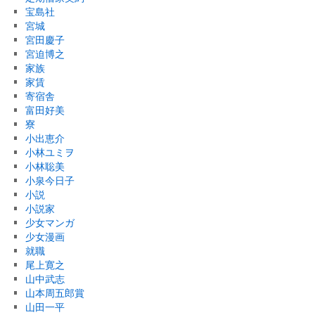
宝島社
宮城
宮田慶子
宮迫博之
家族
家賃
寄宿舎
富田好美
寮
小出恵介
小林ユミヲ
小林聡美
小泉今日子
小説
小説家
少女マンガ
少女漫画
就職
尾上寛之
山中武志
山本周五郎賞
山田一平