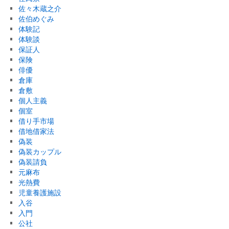
佐々木蔵之介
佐伯めぐみ
体験記
体験談
保証人
保険
俳優
倉庫
倉敷
個人主義
個室
借り手市場
借地借家法
偽装
偽装カップル
偽装請負
元麻布
光熱費
児童養護施設
入谷
入門
公社