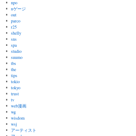
npo
nゲージ
out
parco
r25
shelly
sns
spa
studio
suumo
tbs
the
tips
tokio
tokyo
trust
tv
web漫画
wg
wisdom
wsj
アーティスト