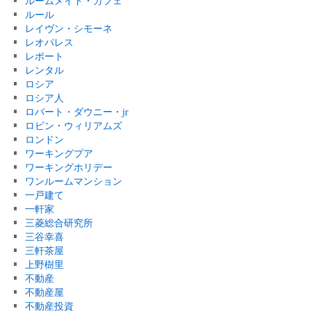
ルームメイト・カフェ
ルール
レイヴン・シモーネ
レオパレス
レポート
レンタル
ロシア
ロシア人
ロバート・ダウニー・jr
ロビン・ウィリアムズ
ロンドン
ワーキングプア
ワーキングホリデー
ワンルームマンション
一戸建て
一軒家
三菱総合研究所
三谷幸喜
三軒茶屋
上野樹里
不動産
不動産屋
不動産投資