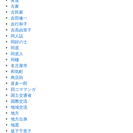
友達
古家
古民家
吉田修一
吉行和子
吉高由里子
同人誌
同好の士
同居
同居人
同棲
名古屋市
和気町
商店街
喜多一郎
四コママンガ
国土交通省
国際交流
地域交流
地方
地方出身
地震
坂下千里子