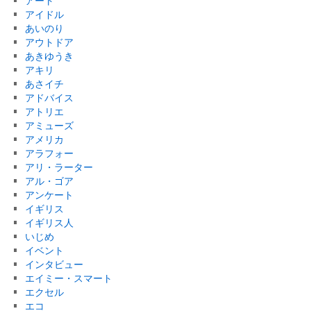
アート
アイドル
あいのり
アウトドア
あきゆうき
アキリ
あさイチ
アドバイス
アトリエ
アミューズ
アメリカ
アラフォー
アリ・ラーター
アル・ゴア
アンケート
イギリス
イギリス人
いじめ
イベント
インタビュー
エイミー・スマート
エクセル
エコ