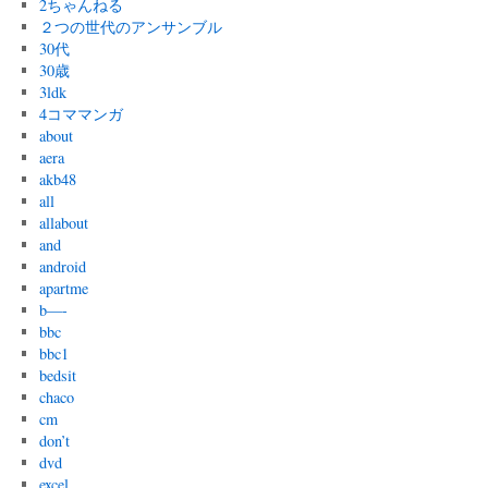
2ちゃんねる
２つの世代のアンサンブル
30代
30歳
3ldk
4コママンガ
about
aera
akb48
all
allabout
and
android
apartme
b—-
bbc
bbc1
bedsit
chaco
cm
don’t
dvd
excel