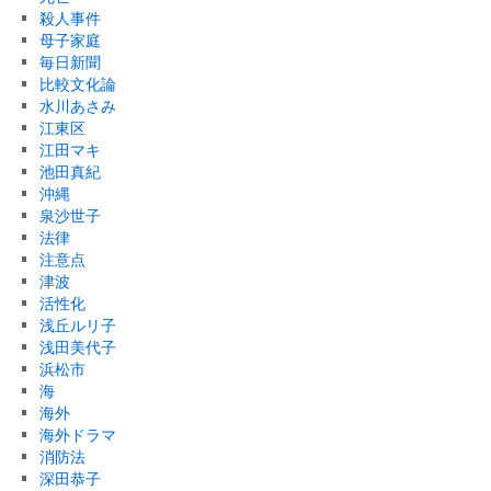
殺人事件
母子家庭
毎日新聞
比較文化論
水川あさみ
江東区
江田マキ
池田真紀
沖縄
泉沙世子
法律
注意点
津波
活性化
浅丘ルリ子
浅田美代子
浜松市
海
海外
海外ドラマ
消防法
深田恭子