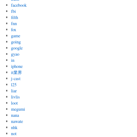
facebook
fbi
filth
fnn
fox
game
going
google
gyao
in
iphone
it業界
j-cast
l25
liar
livlis
loot
megumi
nana
nawate
nhk
not