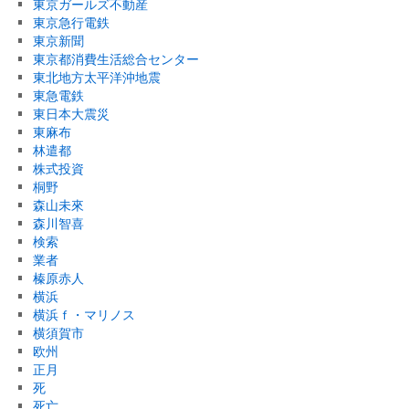
東京ガールズ不動産
東京急行電鉄
東京新聞
東京都消費生活総合センター
東北地方太平洋沖地震
東急電鉄
東日本大震災
東麻布
林遣都
株式投資
桐野
森山未來
森川智喜
検索
業者
榛原赤人
横浜
横浜ｆ・マリノス
横須賀市
欧州
正月
死
死亡