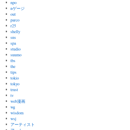
npo
nゲージ
out
parco
r25
shelly
sns
spa
studio
suumo
tbs
the
tips
tokio
tokyo
trust
tv
web漫画
wg
wisdom
wsj
アーティスト