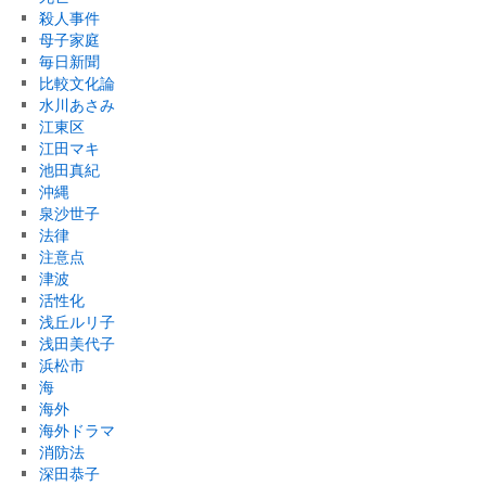
殺人事件
母子家庭
毎日新聞
比較文化論
水川あさみ
江東区
江田マキ
池田真紀
沖縄
泉沙世子
法律
注意点
津波
活性化
浅丘ルリ子
浅田美代子
浜松市
海
海外
海外ドラマ
消防法
深田恭子