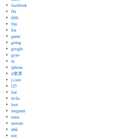
facebook
fbi
filth
fnn
fox
game
going
google
gyao
in
iphone
it業界
j-cast
l25
liar
livlis
loot
megumi
nana
nawate
nhk
not