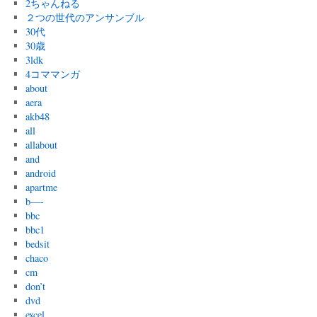
2ちゃんねる
２つの世代のアンサンブル
30代
30歳
3ldk
4コママンガ
about
aera
akb48
all
allabout
and
android
apartme
b—-
bbc
bbc1
bedsit
chaco
cm
don’t
dvd
excel