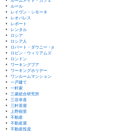
ルームメイト・カフェ
ルール
レイヴン・シモーネ
レオパレス
レポート
レンタル
ロシア
ロシア人
ロバート・ダウニー・jr
ロビン・ウィリアムズ
ロンドン
ワーキングプア
ワーキングホリデー
ワンルームマンション
一戸建て
一軒家
三菱総合研究所
三谷幸喜
三軒茶屋
上野樹里
不動産
不動産屋
不動産投資