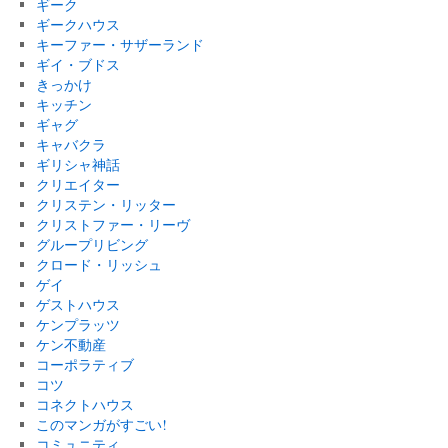
ギーク
ギークハウス
キーファー・サザーランド
ギイ・ブドス
きっかけ
キッチン
ギャグ
キャバクラ
ギリシャ神話
クリエイター
クリステン・リッター
クリストファー・リーヴ
グループリビング
クロード・リッシュ
ゲイ
ゲストハウス
ケンプラッツ
ケン不動産
コーポラティブ
コツ
コネクトハウス
このマンガがすごい!
コミュニティ