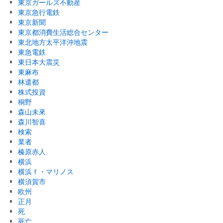
東京ガールズ不動産
東京急行電鉄
東京新聞
東京都消費生活総合センター
東北地方太平洋沖地震
東急電鉄
東日本大震災
東麻布
林遣都
株式投資
桐野
森山未來
森川智喜
検索
業者
榛原赤人
横浜
横浜ｆ・マリノス
横須賀市
欧州
正月
死
死亡