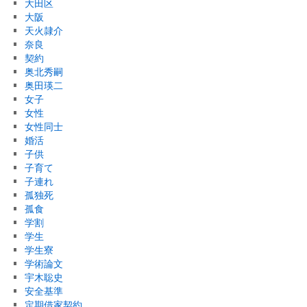
大田区
大阪
天火隷介
奈良
契約
奥北秀嗣
奥田瑛二
女子
女性
女性同士
婚活
子供
子育て
子連れ
孤独死
孤食
学割
学生
学生寮
学術論文
宇木聡史
安全基準
定期借家契約