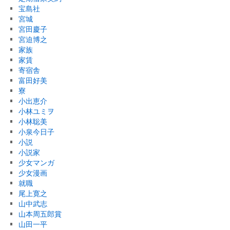
宝島社
宮城
宮田慶子
宮迫博之
家族
家賃
寄宿舎
富田好美
寮
小出恵介
小林ユミヲ
小林聡美
小泉今日子
小説
小説家
少女マンガ
少女漫画
就職
尾上寛之
山中武志
山本周五郎賞
山田一平