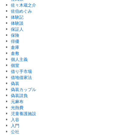
佐々木蔵之介
佐伯めぐみ
体験記
体験談
保証人
保険
俳優
倉庫
倉敷
個人主義
個室
借り手市場
借地借家法
偽装
偽装カップル
偽装請負
元麻布
光熱費
児童養護施設
入谷
入門
公社