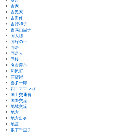
友達
古家
古民家
吉田修一
吉行和子
吉高由里子
同人誌
同好の士
同居
同居人
同棲
名古屋市
和気町
商店街
喜多一郎
四コママンガ
国土交通省
国際交流
地域交流
地方
地方出身
地震
坂下千里子