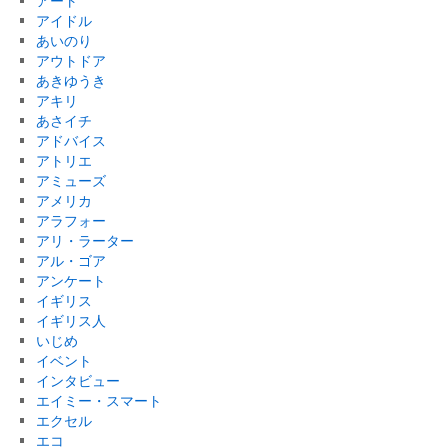
アート
アイドル
あいのり
アウトドア
あきゆうき
アキリ
あさイチ
アドバイス
アトリエ
アミューズ
アメリカ
アラフォー
アリ・ラーター
アル・ゴア
アンケート
イギリス
イギリス人
いじめ
イベント
インタビュー
エイミー・スマート
エクセル
エコ