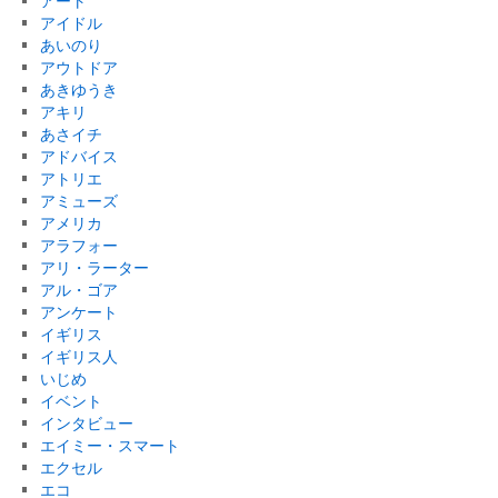
アート
アイドル
あいのり
アウトドア
あきゆうき
アキリ
あさイチ
アドバイス
アトリエ
アミューズ
アメリカ
アラフォー
アリ・ラーター
アル・ゴア
アンケート
イギリス
イギリス人
いじめ
イベント
インタビュー
エイミー・スマート
エクセル
エコ