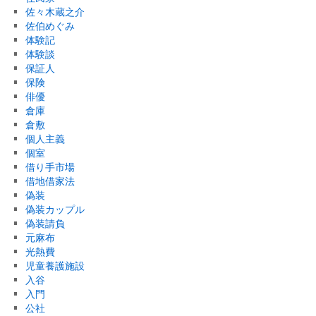
佐々木蔵之介
佐伯めぐみ
体験記
体験談
保証人
保険
俳優
倉庫
倉敷
個人主義
個室
借り手市場
借地借家法
偽装
偽装カップル
偽装請負
元麻布
光熱費
児童養護施設
入谷
入門
公社