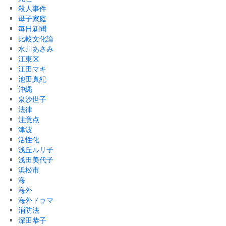
殺人事件
母子家庭
毎日新聞
比較文化論
水川あさみ
江東区
江田マキ
池田真紀
沖縄
泉沙世子
法律
注意点
津波
活性化
浅丘ルリ子
浅田美代子
浜松市
海
海外
海外ドラマ
消防法
深田恭子