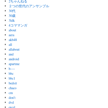
2ちゃんねる
２つの世代のアンサンブル
30代
30歳
3ldk
4コママンガ
about
aera
akb48
all
allabout
and
android
apartme
b—-
bbc
bbc1
bedsit
chaco
cm
don’t
dvd
excel