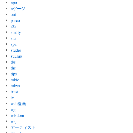
npo
nゲージ
out
parco
r25
shelly
sns
spa
studio
suumo
tbs
the
tips
tokio
tokyo
trust
tv
web漫画
wg
wisdom
wsj
アーティスト