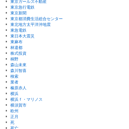
東京ガールズ不動産
東京急行電鉄
東京新聞
東京都消費生活総合センター
東北地方太平洋沖地震
東急電鉄
東日本大震災
東麻布
林遣都
株式投資
桐野
森山未來
森川智喜
検索
業者
榛原赤人
横浜
横浜ｆ・マリノス
横須賀市
欧州
正月
死
死亡