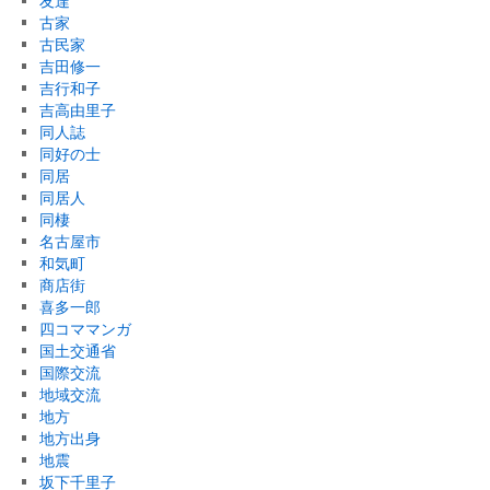
友達
古家
古民家
吉田修一
吉行和子
吉高由里子
同人誌
同好の士
同居
同居人
同棲
名古屋市
和気町
商店街
喜多一郎
四コママンガ
国土交通省
国際交流
地域交流
地方
地方出身
地震
坂下千里子