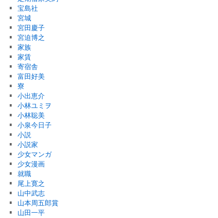
宝島社
宮城
宮田慶子
宮迫博之
家族
家賃
寄宿舎
富田好美
寮
小出恵介
小林ユミヲ
小林聡美
小泉今日子
小説
小説家
少女マンガ
少女漫画
就職
尾上寛之
山中武志
山本周五郎賞
山田一平