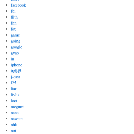
facebook
fbi
filth
fnn
fox
game
going
google
gyao
in
iphone
it業界
j-cast
l25
liar
livlis
loot
megumi
nana
nawate
nhk
not