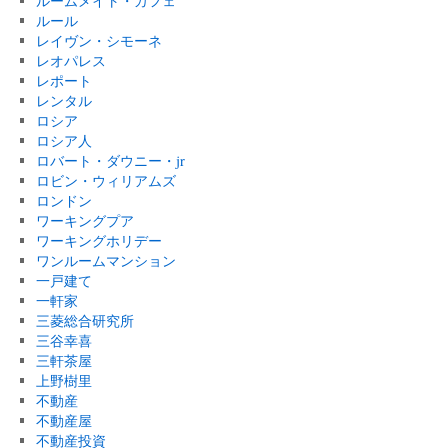
ルームメイト・カフェ
ルール
レイヴン・シモーネ
レオパレス
レポート
レンタル
ロシア
ロシア人
ロバート・ダウニー・jr
ロビン・ウィリアムズ
ロンドン
ワーキングプア
ワーキングホリデー
ワンルームマンション
一戸建て
一軒家
三菱総合研究所
三谷幸喜
三軒茶屋
上野樹里
不動産
不動産屋
不動産投資