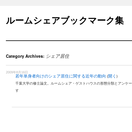
Skip
to
ルームシェアブックマーク集
content
シェア居住
Category Archives:
2009年8月16日
若年単身者向けのシェア居住に関する近年の動向
開く
(
)
千葉大学の修士論文。ルームシェア・ゲストハウスの形態分類とアンケー
す