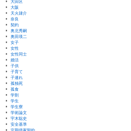
大田区
大阪
天火隷介
奈良
契約
奥北秀嗣
奥田瑛二
女子
女性
女性同士
婚活
子供
子育て
子連れ
孤独死
孤食
学割
学生
学生寮
学術論文
宇木聡史
安全基準
定期借家契約