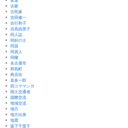
友達
古家
古民家
吉田修一
吉行和子
吉高由里子
同人誌
同好の士
同居
同居人
同棲
名古屋市
和気町
商店街
喜多一郎
四コママンガ
国土交通省
国際交流
地域交流
地方
地方出身
地震
坂下千里子