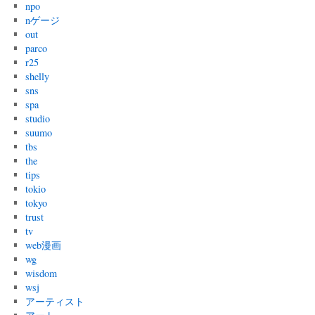
npo
nゲージ
out
parco
r25
shelly
sns
spa
studio
suumo
tbs
the
tips
tokio
tokyo
trust
tv
web漫画
wg
wisdom
wsj
アーティスト