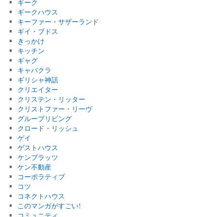
ギーク
ギークハウス
キーファー・サザーランド
ギイ・ブドス
きっかけ
キッチン
ギャグ
キャバクラ
ギリシャ神話
クリエイター
クリステン・リッター
クリストファー・リーヴ
グループリビング
クロード・リッシュ
ゲイ
ゲストハウス
ケンプラッツ
ケン不動産
コーポラティブ
コツ
コネクトハウス
このマンガがすごい!
コミュニティ