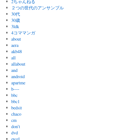
2ちゃんねる
２つの世代のアンサンブル
30代
30歳
3ldk
4コママンガ
about
aera
akb48
all
allabout
and
android
apartme
b—-
bbc
bbc1
bedsit
chaco
cm
don’t
dvd
excel