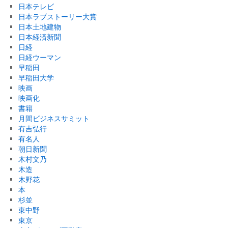
日本テレビ
日本ラブストーリー大賞
日本土地建物
日本経済新聞
日経
日経ウーマン
早稲田
早稲田大学
映画
映画化
書籍
月間ビジネスサミット
有吉弘行
有名人
朝日新聞
木村文乃
木造
木野花
本
杉並
東中野
東京