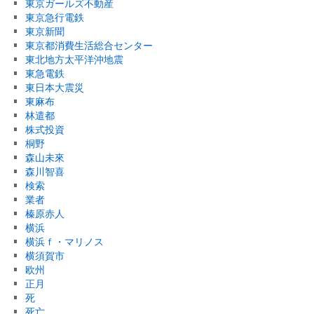
東京ガールズ不動産
東京急行電鉄
東京新聞
東京都消費生活総合センター
東北地方太平洋沖地震
東急電鉄
東日本大震災
東麻布
林遣都
株式投資
桐野
森山未來
森川智喜
検索
業者
榛原赤人
横浜
横浜ｆ・マリノス
横須賀市
欧州
正月
死
死亡