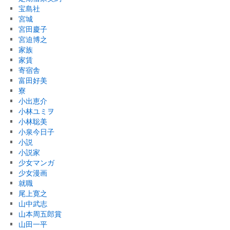
宝島社
宮城
宮田慶子
宮迫博之
家族
家賃
寄宿舎
富田好美
寮
小出恵介
小林ユミヲ
小林聡美
小泉今日子
小説
小説家
少女マンガ
少女漫画
就職
尾上寛之
山中武志
山本周五郎賞
山田一平