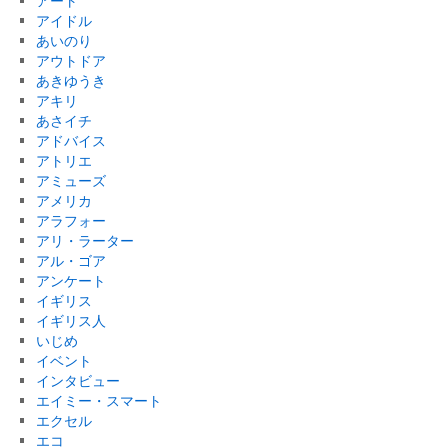
アート
アイドル
あいのり
アウトドア
あきゆうき
アキリ
あさイチ
アドバイス
アトリエ
アミューズ
アメリカ
アラフォー
アリ・ラーター
アル・ゴア
アンケート
イギリス
イギリス人
いじめ
イベント
インタビュー
エイミー・スマート
エクセル
エコ