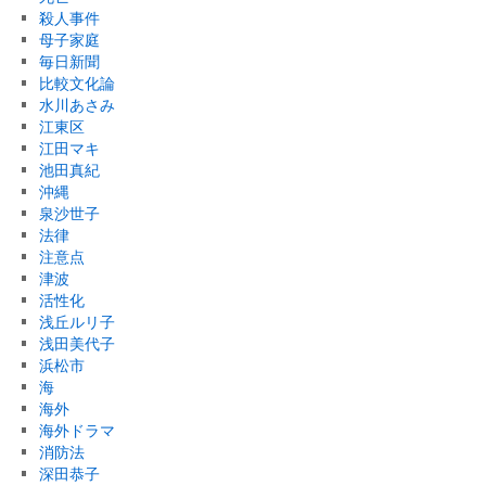
殺人事件
母子家庭
毎日新聞
比較文化論
水川あさみ
江東区
江田マキ
池田真紀
沖縄
泉沙世子
法律
注意点
津波
活性化
浅丘ルリ子
浅田美代子
浜松市
海
海外
海外ドラマ
消防法
深田恭子