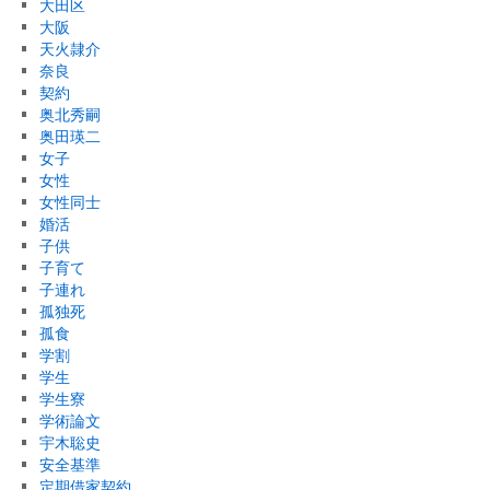
大田区
大阪
天火隷介
奈良
契約
奥北秀嗣
奥田瑛二
女子
女性
女性同士
婚活
子供
子育て
子連れ
孤独死
孤食
学割
学生
学生寮
学術論文
宇木聡史
安全基準
定期借家契約