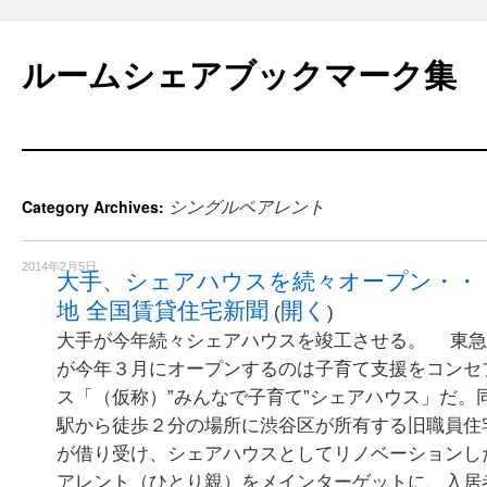
Skip
to
ルームシェアブックマーク集
content
シングルペアレント
Category Archives:
2014年2月5日
大手、シェアハウスを続々オープン・・
地 全国賃貸住宅新聞
開く
(
)
大手が今年続々シェアハウスを竣工させる。 東急
が今年３月にオープンするのは子育て支援をコンセ
ス「（仮称）”みんなで子育て”シェアハウス」だ。
駅から徒歩２分の場所に渋谷区が所有する旧職員住
が借り受け、シェアハウスとしてリノベーションし
アレント（ひとり親）をメインターゲットに、入居