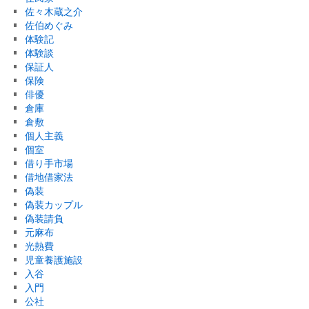
佐々木蔵之介
佐伯めぐみ
体験記
体験談
保証人
保険
俳優
倉庫
倉敷
個人主義
個室
借り手市場
借地借家法
偽装
偽装カップル
偽装請負
元麻布
光熱費
児童養護施設
入谷
入門
公社