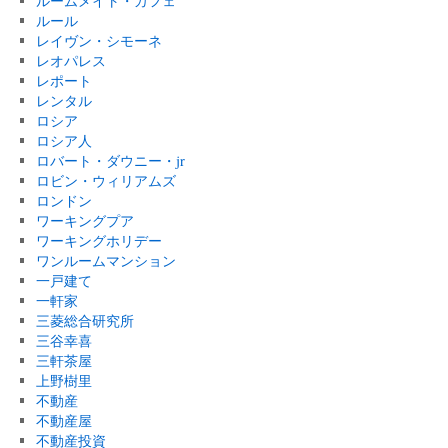
ルームメイト・カフェ
ルール
レイヴン・シモーネ
レオパレス
レポート
レンタル
ロシア
ロシア人
ロバート・ダウニー・jr
ロビン・ウィリアムズ
ロンドン
ワーキングプア
ワーキングホリデー
ワンルームマンション
一戸建て
一軒家
三菱総合研究所
三谷幸喜
三軒茶屋
上野樹里
不動産
不動産屋
不動産投資