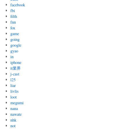
facebook
fbi
filth
fnn
fox
game
going
google
gyao
in
iphone
it業界
j-cast
l25
liar
livlis
loot
megumi
nana
nawate
nhk
not