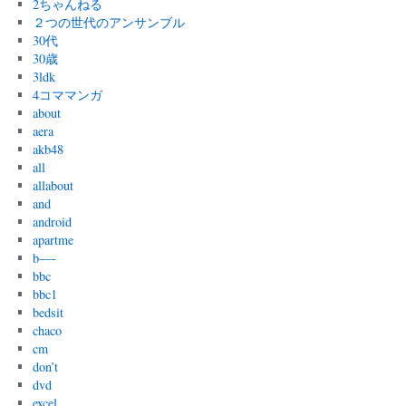
2ちゃんねる
２つの世代のアンサンブル
30代
30歳
3ldk
4コママンガ
about
aera
akb48
all
allabout
and
android
apartme
b—-
bbc
bbc1
bedsit
chaco
cm
don’t
dvd
excel