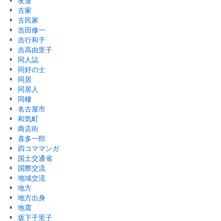
友達
古家
古民家
吉田修一
吉行和子
吉高由里子
同人誌
同好の士
同居
同居人
同棲
名古屋市
和気町
商店街
喜多一郎
四コママンガ
国土交通省
国際交流
地域交流
地方
地方出身
地震
坂下千里子