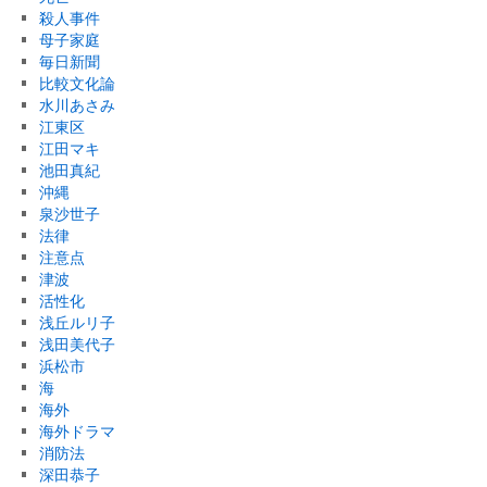
殺人事件
母子家庭
毎日新聞
比較文化論
水川あさみ
江東区
江田マキ
池田真紀
沖縄
泉沙世子
法律
注意点
津波
活性化
浅丘ルリ子
浅田美代子
浜松市
海
海外
海外ドラマ
消防法
深田恭子