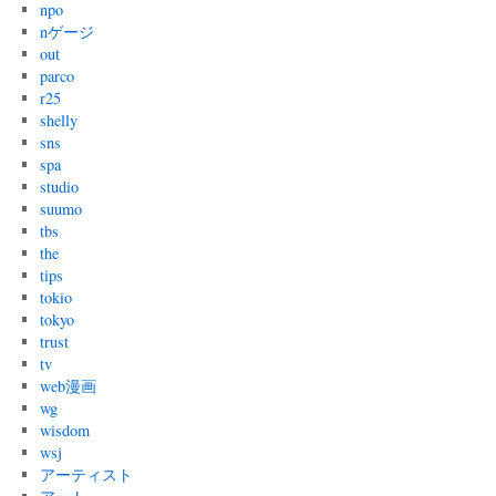
npo
nゲージ
out
parco
r25
shelly
sns
spa
studio
suumo
tbs
the
tips
tokio
tokyo
trust
tv
web漫画
wg
wisdom
wsj
アーティスト