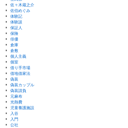
佐々木蔵之介
佐伯めぐみ
体験記
体験談
保証人
保険
俳優
倉庫
倉敷
個人主義
個室
借り手市場
借地借家法
偽装
偽装カップル
偽装請負
元麻布
光熱費
児童養護施設
入谷
入門
公社