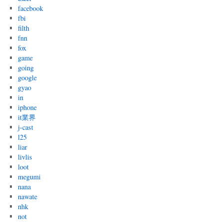
facebook
fbi
filth
fnn
fox
game
going
google
gyao
in
iphone
it業界
j-cast
l25
liar
livlis
loot
megumi
nana
nawate
nhk
not