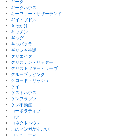
ギーク
ギークハウス
キーファー・サザーランド
ギイ・ブドス
きっかけ
キッチン
ギャグ
キャバクラ
ギリシャ神話
クリエイター
クリステン・リッター
クリストファー・リーヴ
グループリビング
クロード・リッシュ
ゲイ
ゲストハウス
ケンプラッツ
ケン不動産
コーポラティブ
コツ
コネクトハウス
このマンガがすごい!
コミュニティ