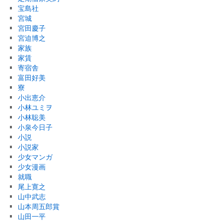
宝島社
宮城
宮田慶子
宮迫博之
家族
家賃
寄宿舎
富田好美
寮
小出恵介
小林ユミヲ
小林聡美
小泉今日子
小説
小説家
少女マンガ
少女漫画
就職
尾上寛之
山中武志
山本周五郎賞
山田一平