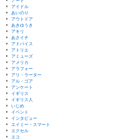
アート
アイドル
あいのり
アウトドア
あきゆうき
アキリ
あさイチ
アドバイス
アトリエ
アミューズ
アメリカ
アラフォー
アリ・ラーター
アル・ゴア
アンケート
イギリス
イギリス人
いじめ
イベント
インタビュー
エイミー・スマート
エクセル
エコ