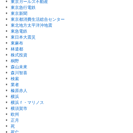
東京ガールズ不動産
東京急行電鉄
東京新聞
東京都消費生活総合センター
東北地方太平洋沖地震
東急電鉄
東日本大震災
東麻布
林遣都
株式投資
桐野
森山未來
森川智喜
検索
業者
榛原赤人
横浜
横浜ｆ・マリノス
横須賀市
欧州
正月
死
死亡