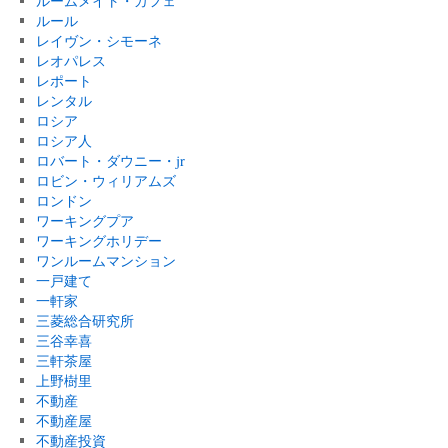
ルームメイト・カフェ
ルール
レイヴン・シモーネ
レオパレス
レポート
レンタル
ロシア
ロシア人
ロバート・ダウニー・jr
ロビン・ウィリアムズ
ロンドン
ワーキングプア
ワーキングホリデー
ワンルームマンション
一戸建て
一軒家
三菱総合研究所
三谷幸喜
三軒茶屋
上野樹里
不動産
不動産屋
不動産投資