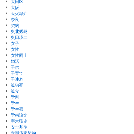
大田区
大阪
天火隷介
奈良
契約
奥北秀嗣
奥田瑛二
女子
女性
女性同士
婚活
子供
子育て
子連れ
孤独死
孤食
学割
学生
学生寮
学術論文
宇木聡史
安全基準
定期借家契約