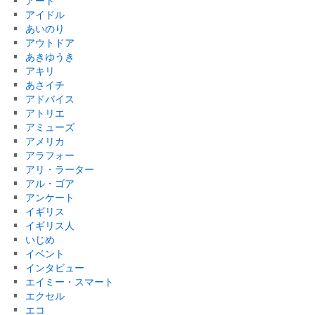
アート
アイドル
あいのり
アウトドア
あきゆうき
アキリ
あさイチ
アドバイス
アトリエ
アミューズ
アメリカ
アラフォー
アリ・ラーター
アル・ゴア
アンケート
イギリス
イギリス人
いじめ
イベント
インタビュー
エイミー・スマート
エクセル
エコ