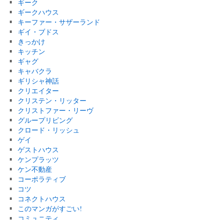
ギーク
ギークハウス
キーファー・サザーランド
ギイ・ブドス
きっかけ
キッチン
ギャグ
キャバクラ
ギリシャ神話
クリエイター
クリステン・リッター
クリストファー・リーヴ
グループリビング
クロード・リッシュ
ゲイ
ゲストハウス
ケンプラッツ
ケン不動産
コーポラティブ
コツ
コネクトハウス
このマンガがすごい!
コミュニティ