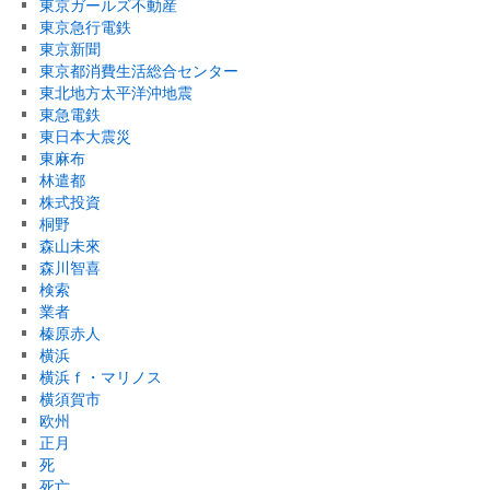
東京ガールズ不動産
東京急行電鉄
東京新聞
東京都消費生活総合センター
東北地方太平洋沖地震
東急電鉄
東日本大震災
東麻布
林遣都
株式投資
桐野
森山未來
森川智喜
検索
業者
榛原赤人
横浜
横浜ｆ・マリノス
横須賀市
欧州
正月
死
死亡