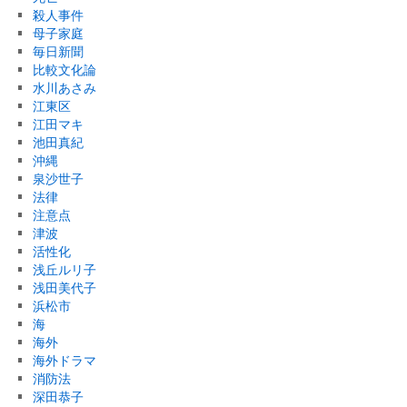
殺人事件
母子家庭
毎日新聞
比較文化論
水川あさみ
江東区
江田マキ
池田真紀
沖縄
泉沙世子
法律
注意点
津波
活性化
浅丘ルリ子
浅田美代子
浜松市
海
海外
海外ドラマ
消防法
深田恭子