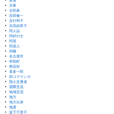
友達
古家
古民家
吉田修一
吉行和子
吉高由里子
同人誌
同好の士
同居
同居人
同棲
名古屋市
和気町
商店街
喜多一郎
四コママンガ
国土交通省
国際交流
地域交流
地方
地方出身
地震
坂下千里子