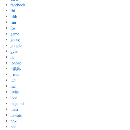
facebook
fbi
filth
fnn
fox
game
going
google
gyao
in
iphone
it業界
j-cast
l25
liar
livlis
loot
megumi
nana
nawate
nhk
not