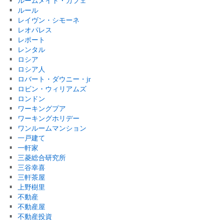
ルームメイト・カフェ
ルール
レイヴン・シモーネ
レオパレス
レポート
レンタル
ロシア
ロシア人
ロバート・ダウニー・jr
ロビン・ウィリアムズ
ロンドン
ワーキングプア
ワーキングホリデー
ワンルームマンション
一戸建て
一軒家
三菱総合研究所
三谷幸喜
三軒茶屋
上野樹里
不動産
不動産屋
不動産投資