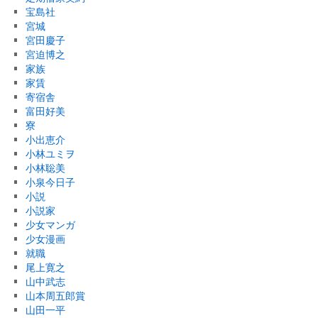
宝島社
宮城
宮田慶子
宮迫博之
家族
家賃
寄宿舎
富田好美
寮
小出恵介
小林ユミヲ
小林聡美
小泉今日子
小説
小説家
少女マンガ
少女漫画
就職
尾上寛之
山中武志
山本周五郎賞
山田一平