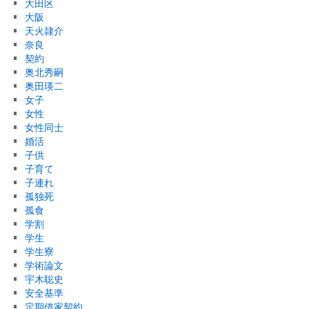
大田区
大阪
天火隷介
奈良
契約
奥北秀嗣
奥田瑛二
女子
女性
女性同士
婚活
子供
子育て
子連れ
孤独死
孤食
学割
学生
学生寮
学術論文
宇木聡史
安全基準
定期借家契約