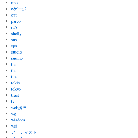
npo
nゲージ
out
parco
r25
shelly
sns
spa
studio
suumo
tbs
the
tips
tokio
tokyo
trust
tv
web漫画
wg
wisdom
wsj
アーティスト