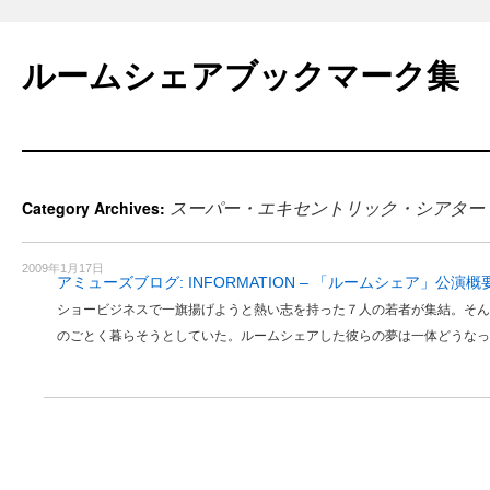
Skip
to
ルームシェアブックマーク集
content
スーパー・エキセントリック・シアター
Category Archives:
2009年1月17日
アミューズブログ: INFORMATION – 「ルームシェア」公演概
ショービジネスで一旗揚げようと熱い志を持った７人の若者が集結。そん
のごとく暮らそうとしていた。ルームシェアした彼らの夢は一体どうなっ