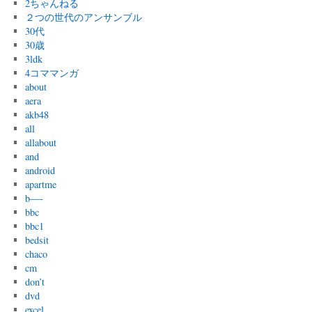
2ちゃんねる
２つの世代のアンサンブル
30代
30歳
3ldk
4コママンガ
about
aera
akb48
all
allabout
and
android
apartme
b—-
bbc
bbc1
bedsit
chaco
cm
don’t
dvd
excel