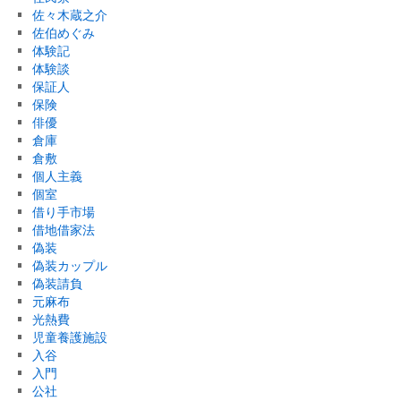
佐々木蔵之介
佐伯めぐみ
体験記
体験談
保証人
保険
俳優
倉庫
倉敷
個人主義
個室
借り手市場
借地借家法
偽装
偽装カップル
偽装請負
元麻布
光熱費
児童養護施設
入谷
入門
公社