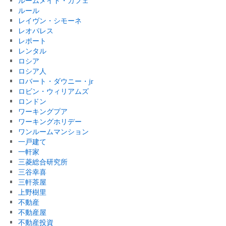
ルームメイト・カフェ
ルール
レイヴン・シモーネ
レオパレス
レポート
レンタル
ロシア
ロシア人
ロバート・ダウニー・jr
ロビン・ウィリアムズ
ロンドン
ワーキングプア
ワーキングホリデー
ワンルームマンション
一戸建て
一軒家
三菱総合研究所
三谷幸喜
三軒茶屋
上野樹里
不動産
不動産屋
不動産投資