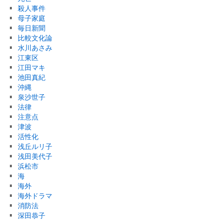
殺人事件
母子家庭
毎日新聞
比較文化論
水川あさみ
江東区
江田マキ
池田真紀
沖縄
泉沙世子
法律
注意点
津波
活性化
浅丘ルリ子
浅田美代子
浜松市
海
海外
海外ドラマ
消防法
深田恭子