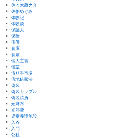
佐々木蔵之介
佐伯めぐみ
体験記
体験談
保証人
保険
俳優
倉庫
倉敷
個人主義
個室
借り手市場
借地借家法
偽装
偽装カップル
偽装請負
元麻布
光熱費
児童養護施設
入谷
入門
公社