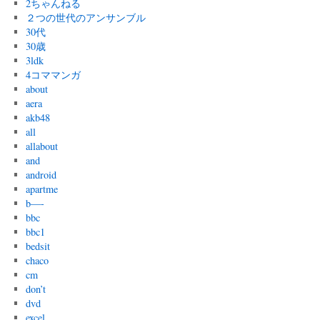
2ちゃんねる
２つの世代のアンサンブル
30代
30歳
3ldk
4コママンガ
about
aera
akb48
all
allabout
and
android
apartme
b—-
bbc
bbc1
bedsit
chaco
cm
don’t
dvd
excel