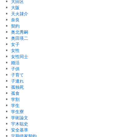
大田区
大阪
天火隷介
奈良
契約
奥北秀嗣
奥田瑛二
女子
女性
女性同士
婚活
子供
子育て
子連れ
孤独死
孤食
学割
学生
学生寮
学術論文
宇木聡史
安全基準
定期借家契約