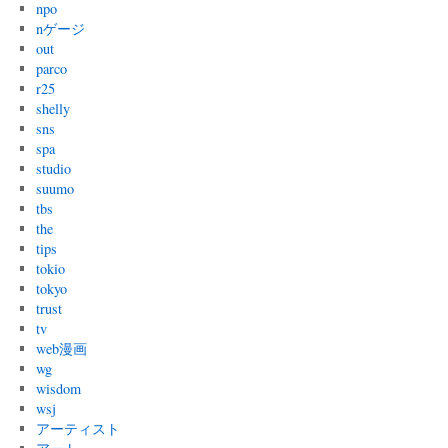
npo
nゲージ
out
parco
r25
shelly
sns
spa
studio
suumo
tbs
the
tips
tokio
tokyo
trust
tv
web漫画
wg
wisdom
wsj
アーティスト