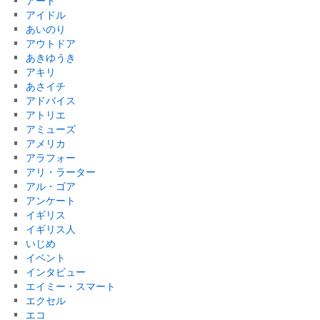
アート
アイドル
あいのり
アウトドア
あきゆうき
アキリ
あさイチ
アドバイス
アトリエ
アミューズ
アメリカ
アラフォー
アリ・ラーター
アル・ゴア
アンケート
イギリス
イギリス人
いじめ
イベント
インタビュー
エイミー・スマート
エクセル
エコ