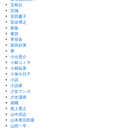
宝島社
宮城
宮田慶子
宮迫博之
家族
家賃
寄宿舎
富田好美
寮
小出恵介
小林ユミヲ
小林聡美
小泉今日子
小説
小説家
少女マンガ
少女漫画
就職
尾上寛之
山中武志
山本周五郎賞
山田一平