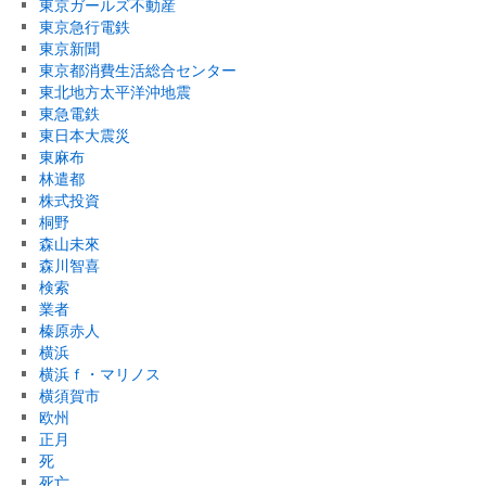
東京ガールズ不動産
東京急行電鉄
東京新聞
東京都消費生活総合センター
東北地方太平洋沖地震
東急電鉄
東日本大震災
東麻布
林遣都
株式投資
桐野
森山未來
森川智喜
検索
業者
榛原赤人
横浜
横浜ｆ・マリノス
横須賀市
欧州
正月
死
死亡