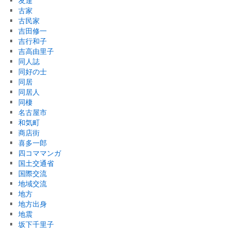
友達
古家
古民家
吉田修一
吉行和子
吉高由里子
同人誌
同好の士
同居
同居人
同棲
名古屋市
和気町
商店街
喜多一郎
四コママンガ
国土交通省
国際交流
地域交流
地方
地方出身
地震
坂下千里子