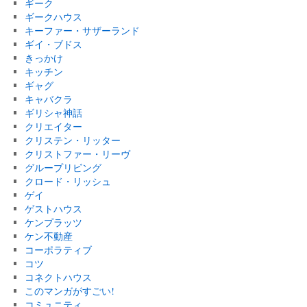
ギーク
ギークハウス
キーファー・サザーランド
ギイ・ブドス
きっかけ
キッチン
ギャグ
キャバクラ
ギリシャ神話
クリエイター
クリステン・リッター
クリストファー・リーヴ
グループリビング
クロード・リッシュ
ゲイ
ゲストハウス
ケンプラッツ
ケン不動産
コーポラティブ
コツ
コネクトハウス
このマンガがすごい!
コミュニティ