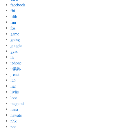
facebook
fbi
filth
fnn
fox
game
going
google
gyao
in
iphone
it業界
j-cast
l25
liar
livlis
loot
megumi
nana
nawate
nhk
not