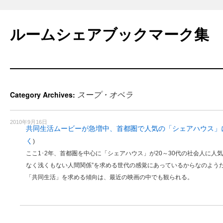
Skip
to
ルームシェアブックマーク集
content
スープ・オペラ
Category Archives:
2010年9月16日
共同生活ムービーが急増中、首都圏で人気の「シェアハウス」
く
)
ここ1･2年、首都圏を中心に「シェアハウス」が20～30代の社会人に人
なく浅くもない人間関係”を求める世代の感覚にあっているからなのよう
「共同生活」を求める傾向は、最近の映画の中でも観られる。