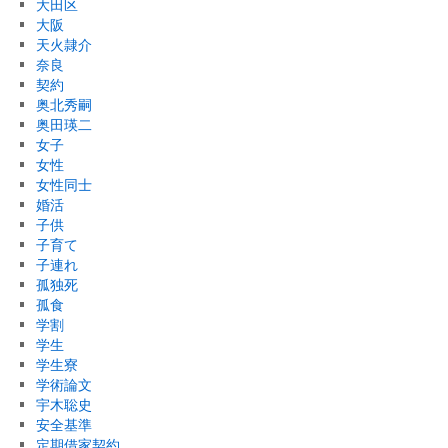
大田区
大阪
天火隷介
奈良
契約
奥北秀嗣
奥田瑛二
女子
女性
女性同士
婚活
子供
子育て
子連れ
孤独死
孤食
学割
学生
学生寮
学術論文
宇木聡史
安全基準
定期借家契約