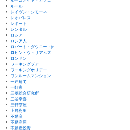
ルームメイト・カフェ
ルール
レイヴン・シモーネ
レオパレス
レポート
レンタル
ロシア
ロシア人
ロバート・ダウニー・jr
ロビン・ウィリアムズ
ロンドン
ワーキングプア
ワーキングホリデー
ワンルームマンション
一戸建て
一軒家
三菱総合研究所
三谷幸喜
三軒茶屋
上野樹里
不動産
不動産屋
不動産投資