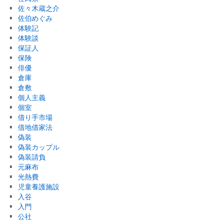
佐々木蔵之介
佐伯めぐみ
体験記
体験談
保証人
保険
俳優
倉庫
倉敷
個人主義
個室
借り手市場
借地借家法
偽装
偽装カップル
偽装請負
元麻布
光熱費
児童養護施設
入谷
入門
公社