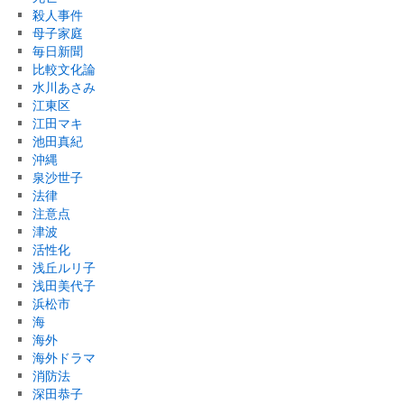
殺人事件
母子家庭
毎日新聞
比較文化論
水川あさみ
江東区
江田マキ
池田真紀
沖縄
泉沙世子
法律
注意点
津波
活性化
浅丘ルリ子
浅田美代子
浜松市
海
海外
海外ドラマ
消防法
深田恭子