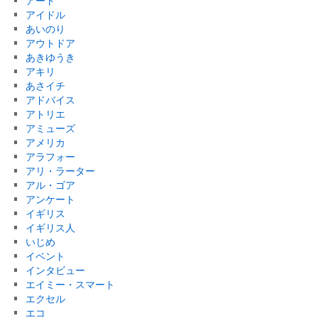
アート
アイドル
あいのり
アウトドア
あきゆうき
アキリ
あさイチ
アドバイス
アトリエ
アミューズ
アメリカ
アラフォー
アリ・ラーター
アル・ゴア
アンケート
イギリス
イギリス人
いじめ
イベント
インタビュー
エイミー・スマート
エクセル
エコ