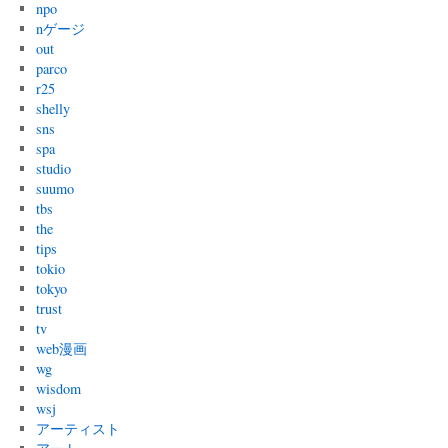
npo
nゲージ
out
parco
r25
shelly
sns
spa
studio
suumo
tbs
the
tips
tokio
tokyo
trust
tv
web漫画
wg
wisdom
wsj
アーティスト