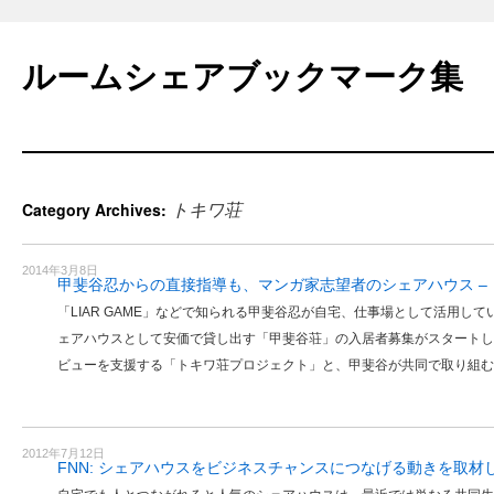
Skip
to
ルームシェアブックマーク集
content
トキワ荘
Category Archives:
2014年3月8日
甲斐谷忍からの直接指導も、マンガ家志望者のシェアハウス –
「LIAR GAME」などで知られる甲斐谷忍が自宅、仕事場として活用し
ェアハウスとして安価で貸し出す「甲斐谷荘」の入居者募集がスタートし
ビューを支援する「トキワ荘プロジェクト」と、甲斐谷が共同で取り組む
2012年7月12日
FNN: シェアハウスをビジネスチャンスにつなげる動きを取材