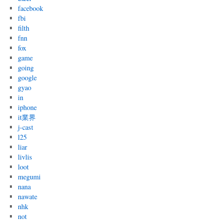
facebook
fbi
filth
fnn
fox
game
going
google
gyao
in
iphone
it業界
j-cast
l25
liar
livlis
loot
megumi
nana
nawate
nhk
not