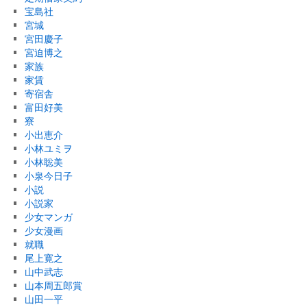
宝島社
宮城
宮田慶子
宮迫博之
家族
家賃
寄宿舎
富田好美
寮
小出恵介
小林ユミヲ
小林聡美
小泉今日子
小説
小説家
少女マンガ
少女漫画
就職
尾上寛之
山中武志
山本周五郎賞
山田一平