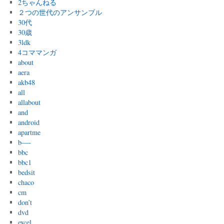
2ちゃんねる
２つの世代のアンサンブル
30代
30歳
3ldk
4コママンガ
about
aera
akb48
all
allabout
and
android
apartme
b—-
bbc
bbc1
bedsit
chaco
cm
don’t
dvd
excel