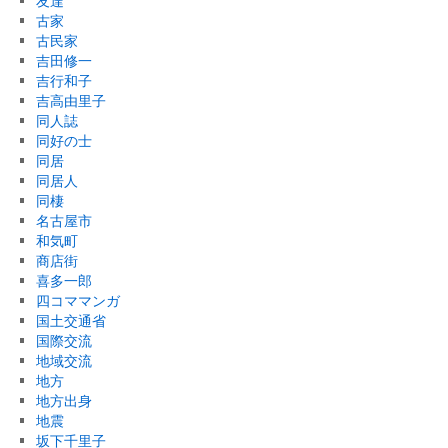
友達
古家
古民家
吉田修一
吉行和子
吉高由里子
同人誌
同好の士
同居
同居人
同棲
名古屋市
和気町
商店街
喜多一郎
四コママンガ
国土交通省
国際交流
地域交流
地方
地方出身
地震
坂下千里子