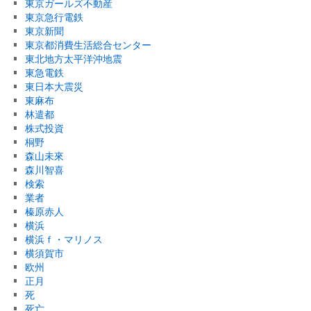
東京ガールズ不動産
東京急行電鉄
東京新聞
東京都消費生活総合センター
東北地方太平洋沖地震
東急電鉄
東日本大震災
東麻布
林遣都
株式投資
桐野
森山未來
森川智喜
検索
業者
榛原赤人
横浜
横浜ｆ・マリノス
横須賀市
欧州
正月
死
死亡