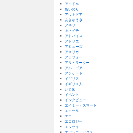
アイドル
あいのり
アウトドア
あきゆうき
アキリ
あさイチ
アドバイス
アトリエ
アミューズ
アメリカ
アラフォー
アリ・ラーター
アル・ゴア
アンケート
イギリス
イギリス人
いじめ
イベント
インタビュー
エイミー・スマート
エクセル
エコ
エコロジー
エッセイ
エデンコミックス