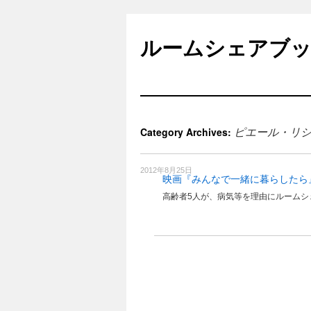
Skip
to
ルームシェアブ
content
ピエール・リ
Category Archives:
2012年8月25日
映画『みんなで一緒に暮らしたら
高齢者5人が、病気等を理由にルームシ