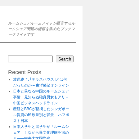
ルームシェアルームメイトが運営するル
ームシェア関連の情報を集めたブックマ
ークサイトです
Search
Recent Posts
放送終了､｢テラスハウス｣とは何
だったのか – 東洋経済オンライン
日本と異なる中国のルームシェア
事情 見知らぬ独身男女もアリ –
中国ビジネスヘッドライン
産経とBBCが指摘したシンガポー
ル賃貸の民族差別と背景 – ハフポ
スト日本
日本人学生と留学生が「ルームシ
ェア」しながら異文化理解を深め
る――中央大学国際寮