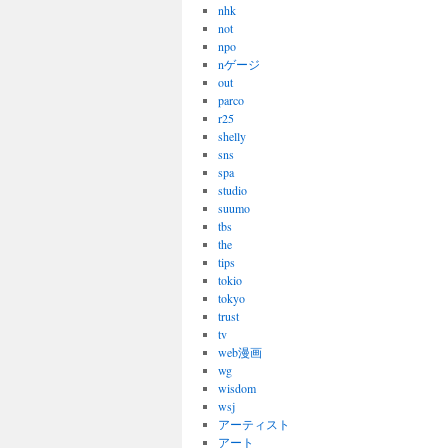
nhk
not
npo
nゲージ
out
parco
r25
shelly
sns
spa
studio
suumo
tbs
the
tips
tokio
tokyo
trust
tv
web漫画
wg
wisdom
wsj
アーティスト
アート