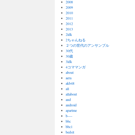
2008
2009
2010
2011
2012
2013
2ldk
2ちゃんねる
２つの世代のアンサンブル
30代
30歳
3ldk
4コママンガ
about
aera
akb48
all
allabout
and
android
apartme
b—-
bbc
bbc1
bedsit