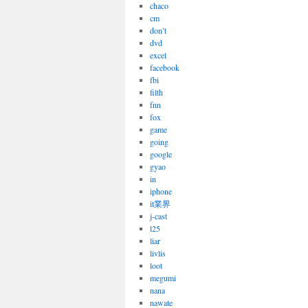
chaco
cm
don’t
dvd
excel
facebook
fbi
filth
fnn
fox
game
going
google
gyao
in
iphone
it業界
j-cast
l25
liar
livlis
loot
megumi
nana
nawate