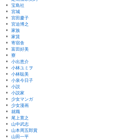
宝島社
宮城
宮田慶子
宮迫博之
家族
家賃
寄宿舎
富田好美
寮
小出恵介
小林ユミヲ
小林聡美
小泉今日子
小説
小説家
少女マンガ
少女漫画
就職
尾上寛之
山中武志
山本周五郎賞
山田一平