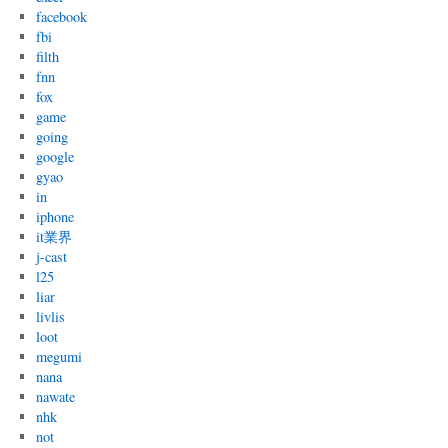
facebook
fbi
filth
fnn
fox
game
going
google
gyao
in
iphone
it業界
j-cast
l25
liar
livlis
loot
megumi
nana
nawate
nhk
not