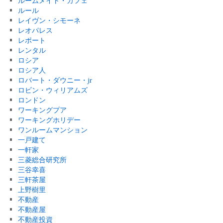
ルームメイト・カフェ
ルール
レイヴン・シモーネ
レオパレス
レポート
レンタル
ロシア
ロシア人
ロバート・ダウニー・jr
ロビン・ウィリアムズ
ロンドン
ワーキングプア
ワーキングホリデー
ワンルームマンション
一戸建て
一軒家
三菱総合研究所
三谷幸喜
三軒茶屋
上野樹里
不動産
不動産屋
不動産投資