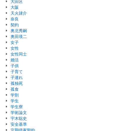
大田区
大阪
天火隷介
奈良
契約
奥北秀嗣
奥田瑛二
女子
女性
女性同士
婚活
子供
子育て
子連れ
孤独死
孤食
学割
学生
学生寮
学術論文
宇木聡史
安全基準
定期借家契約