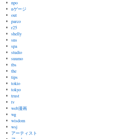
npo
nゲージ
out
parco
r25
shelly
sns
spa
studio
suumo
tbs
the
tips
tokio
tokyo
trust
tv
web漫画
wg
wisdom
wsj
アーティスト