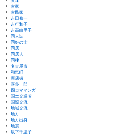
友達
古家
古民家
吉田修一
吉行和子
吉高由里子
同人誌
同好の士
同居
同居人
同棲
名古屋市
和気町
商店街
喜多一郎
四コママンガ
国土交通省
国際交流
地域交流
地方
地方出身
地震
坂下千里子