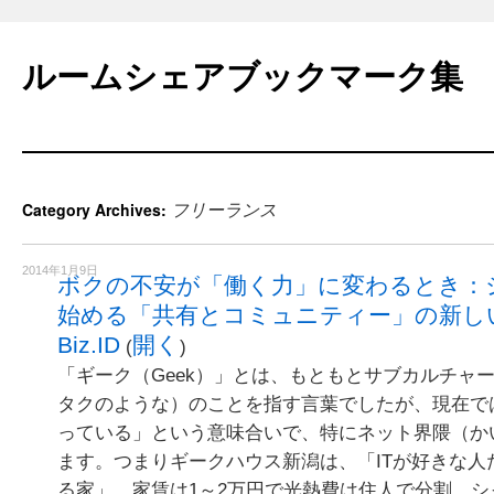
Skip
to
ルームシェアブックマーク集
content
フリーランス
Category Archives:
2014年1月9日
ボクの不安が「働く力」に変わるとき：
始める「共有とコミュニティー」の新しい働き方
Biz.ID
開く
(
)
「ギーク（Geek）」とは、もともとサブカルチャ
タクのような）のことを指す言葉でしたが、現在で
っている」という意味合いで、特にネット界隈（か
ます。つまりギークハウス新潟は、「ITが好きな人
る家」。家賃は1～2万円で光熱費は住人で分割。