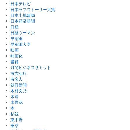
日本テレビ
日本ラブストーリー大賞
日本土地建物
日本経済新聞
日経
日経ウーマン
早稲田
早稲田大学
映画
映画化
書籍
月間ビジネスサミット
有吉弘行
有名人
朝日新聞
木村文乃
木造
木野花
本
杉並
東中野
東京