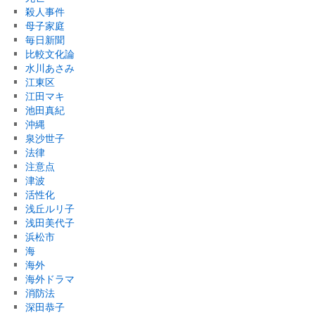
殺人事件
母子家庭
毎日新聞
比較文化論
水川あさみ
江東区
江田マキ
池田真紀
沖縄
泉沙世子
法律
注意点
津波
活性化
浅丘ルリ子
浅田美代子
浜松市
海
海外
海外ドラマ
消防法
深田恭子