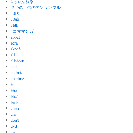
2ちゃんねる
２つの世代のアンサンブル
30代
30歳
3ldk
4コママンガ
about
aera
akb48
all
allabout
and
android
apartme
b—-
bbc
bbc1
bedsit
chaco
cm
don’t
dvd
excel