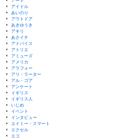
アート
アイドル
あいのり
アウトドア
あきゆうき
アキリ
あさイチ
アドバイス
アトリエ
アミューズ
アメリカ
アラフォー
アリ・ラーター
アル・ゴア
アンケート
イギリス
イギリス人
いじめ
イベント
インタビュー
エイミー・スマート
エクセル
エコ