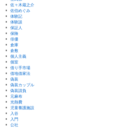
佐々木蔵之介
佐伯めぐみ
体験記
体験談
保証人
保険
俳優
倉庫
倉敷
個人主義
個室
借り手市場
借地借家法
偽装
偽装カップル
偽装請負
元麻布
光熱費
児童養護施設
入谷
入門
公社