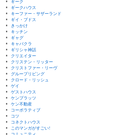
ギーク
ギークハウス
キーファー・サザーランド
ギイ・ブドス
きっかけ
キッチン
ギャグ
キャバクラ
ギリシャ神話
クリエイター
クリステン・リッター
クリストファー・リーヴ
グループリビング
クロード・リッシュ
ゲイ
ゲストハウス
ケンプラッツ
ケン不動産
コーポラティブ
コツ
コネクトハウス
このマンガがすごい!
コミュニティ