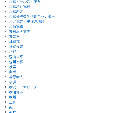
東京ガールズ不動産
東京急行電鉄
東京新聞
東京都消費生活総合センター
東北地方太平洋沖地震
東急電鉄
東日本大震災
東麻布
林遣都
株式投資
桐野
森山未來
森川智喜
検索
業者
榛原赤人
横浜
横浜ｆ・マリノス
横須賀市
欧州
正月
死
死亡