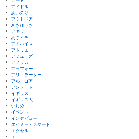
アート
アイドル
あいのり
アウトドア
あきゆうき
アキリ
あさイチ
アドバイス
アトリエ
アミューズ
アメリカ
アラフォー
アリ・ラーター
アル・ゴア
アンケート
イギリス
イギリス人
いじめ
イベント
インタビュー
エイミー・スマート
エクセル
エコ