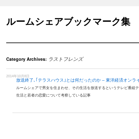
Skip
to
ルームシェアブックマーク集
content
ラストフレンズ
Category Archives:
2014年10月8日
放送終了､｢テラスハウス｣とは何だったのか – 東洋経済オンラ
ルームシェアで男女を住まわせ、その生活を放送するというテレビ番組テ
生活と若者の恋愛について考察している記事