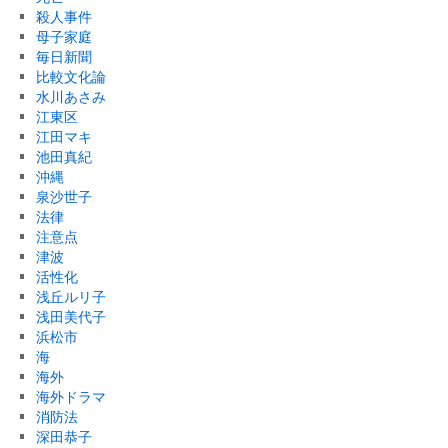
殺人事件
母子家庭
毎日新聞
比較文化論
水川あさみ
江東区
江田マキ
池田真紀
沖縄
泉沙世子
法律
注意点
津波
活性化
浅丘ルリ子
浅田美代子
浜松市
海
海外
海外ドラマ
消防法
深田恭子