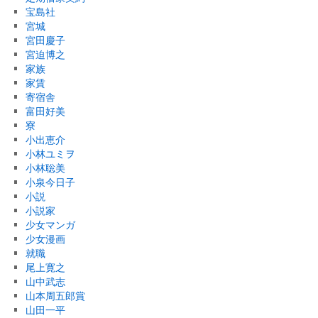
宝島社
宮城
宮田慶子
宮迫博之
家族
家賃
寄宿舎
富田好美
寮
小出恵介
小林ユミヲ
小林聡美
小泉今日子
小説
小説家
少女マンガ
少女漫画
就職
尾上寛之
山中武志
山本周五郎賞
山田一平