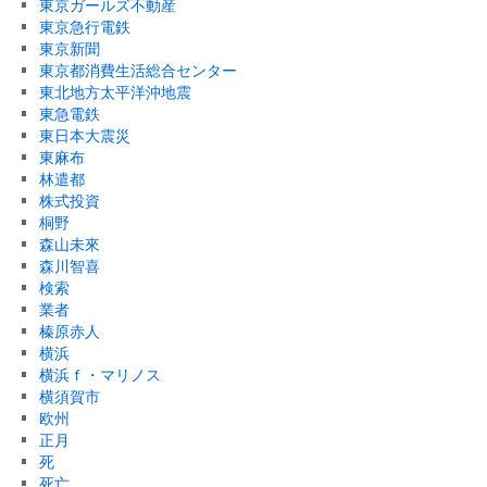
東京ガールズ不動産
東京急行電鉄
東京新聞
東京都消費生活総合センター
東北地方太平洋沖地震
東急電鉄
東日本大震災
東麻布
林遣都
株式投資
桐野
森山未來
森川智喜
検索
業者
榛原赤人
横浜
横浜ｆ・マリノス
横須賀市
欧州
正月
死
死亡