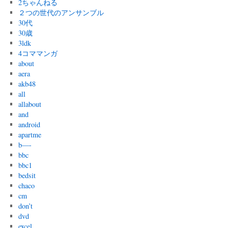
2ちゃんねる
２つの世代のアンサンブル
30代
30歳
3ldk
4コママンガ
about
aera
akb48
all
allabout
and
android
apartme
b—-
bbc
bbc1
bedsit
chaco
cm
don’t
dvd
excel