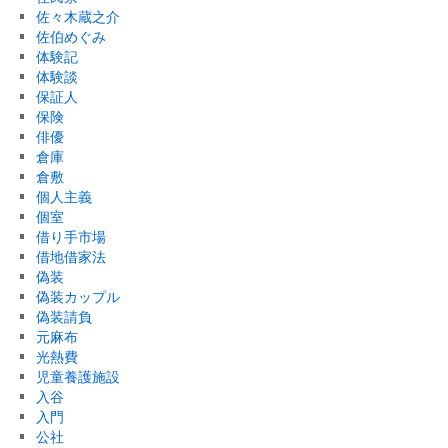
佐々木蔵之介
佐伯めぐみ
体験記
体験談
保証人
保険
俳優
倉庫
倉敷
個人主義
個室
借り手市場
借地借家法
偽装
偽装カップル
偽装請負
元麻布
光熱費
児童養護施設
入谷
入門
公社