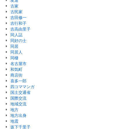
友達
古家
古民家
吉田修一
吉行和子
吉高由里子
同人誌
同好の士
同居
同居人
同棲
名古屋市
和気町
商店街
喜多一郎
四コママンガ
国土交通省
国際交流
地域交流
地方
地方出身
地震
坂下千里子