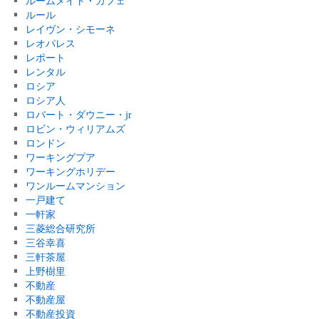
ルームメイト・カフェ
ルール
レイヴン・シモーネ
レオパレス
レポート
レンタル
ロシア
ロシア人
ロバート・ダウニー・jr
ロビン・ウィリアムズ
ロンドン
ワーキングプア
ワーキングホリデー
ワンルームマンション
一戸建て
一軒家
三菱総合研究所
三谷幸喜
三軒茶屋
上野樹里
不動産
不動産屋
不動産投資