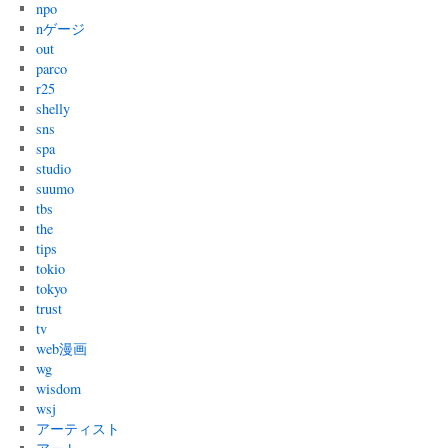
npo
nゲージ
out
parco
r25
shelly
sns
spa
studio
suumo
tbs
the
tips
tokio
tokyo
trust
tv
web漫画
wg
wisdom
wsj
アーティスト