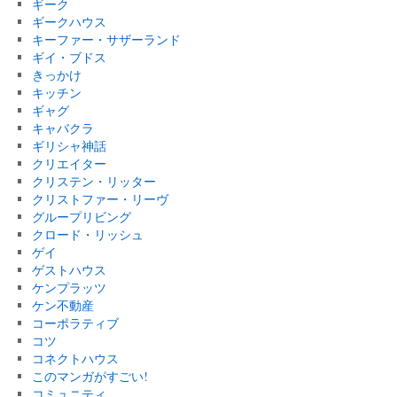
ギーク
ギークハウス
キーファー・サザーランド
ギイ・ブドス
きっかけ
キッチン
ギャグ
キャバクラ
ギリシャ神話
クリエイター
クリステン・リッター
クリストファー・リーヴ
グループリビング
クロード・リッシュ
ゲイ
ゲストハウス
ケンプラッツ
ケン不動産
コーポラティブ
コツ
コネクトハウス
このマンガがすごい!
コミュニティ