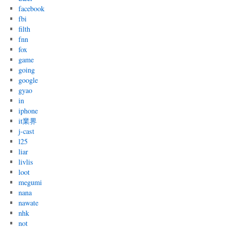
facebook
fbi
filth
fnn
fox
game
going
google
gyao
in
iphone
it業界
j-cast
l25
liar
livlis
loot
megumi
nana
nawate
nhk
not