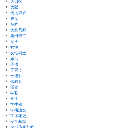
大田区
大阪
天火隷介
奈良
契約
奥北秀嗣
奥田瑛二
女子
女性
女性同士
婚活
子供
子育て
子連れ
孤独死
孤食
学割
学生
学生寮
学術論文
宇木聡史
安全基準
定期借家契約