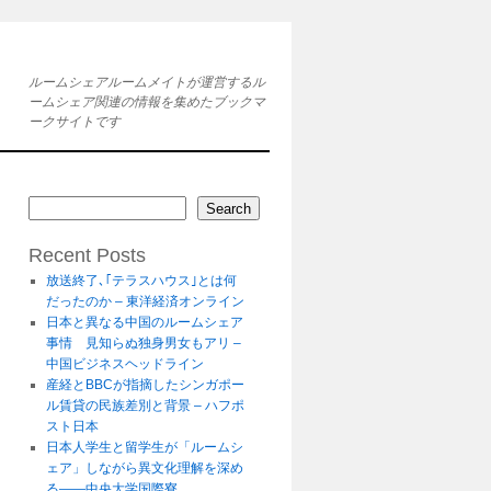
ルームシェアルームメイトが運営するル
ームシェア関連の情報を集めたブックマ
ークサイトです
Search
Recent Posts
放送終了､｢テラスハウス｣とは何
だったのか – 東洋経済オンライン
日本と異なる中国のルームシェア
事情 見知らぬ独身男女もアリ –
中国ビジネスヘッドライン
産経とBBCが指摘したシンガポー
ル賃貸の民族差別と背景 – ハフポ
スト日本
日本人学生と留学生が「ルームシ
ェア」しながら異文化理解を深め
る――中央大学国際寮