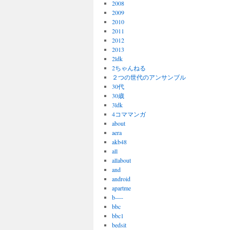
2008
2009
2010
2011
2012
2013
2ldk
2ちゃんねる
２つの世代のアンサンブル
30代
30歳
3ldk
4コママンガ
about
aera
akb48
all
allabout
and
android
apartme
b—-
bbc
bbc1
bedsit