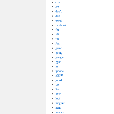
chaco
cm
don’t
dvd
excel
facebook
fbi
filth
fnn
fox
game
going
google
gyao
in
iphone
it業界
j-cast
l25
liar
livlis
loot
megumi
nana
nawate