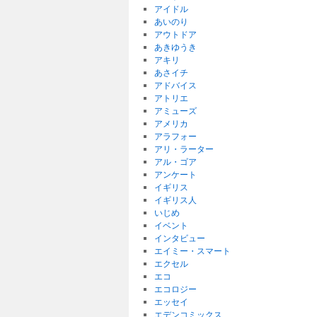
アイドル
あいのり
アウトドア
あきゆうき
アキリ
あさイチ
アドバイス
アトリエ
アミューズ
アメリカ
アラフォー
アリ・ラーター
アル・ゴア
アンケート
イギリス
イギリス人
いじめ
イベント
インタビュー
エイミー・スマート
エクセル
エコ
エコロジー
エッセイ
エデンコミックス