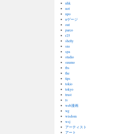
nhk
not
npo
nゲージ
out
parco
r25
shelly
sns
spa
studio
suumo
tbs
the
tips
tokio
tokyo
trust
tv
web漫画
wg
wisdom
wsj
アーティスト
アート