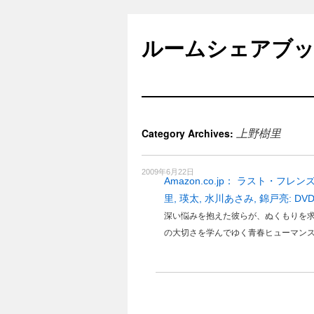
Skip
to
ルームシェアブ
content
上野樹里
Category Archives:
2009年6月22日
Amazon.co.jp： ラスト・フレ
里, 瑛太, 水川あさみ, 錦戸亮: DV
深い悩みを抱えた彼らが、ぬくもりを求
の大切さを学んでゆく青春ヒューマン