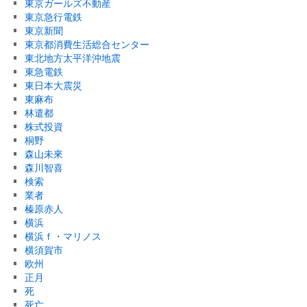
東京ガールズ不動産
東京急行電鉄
東京新聞
東京都消費生活総合センター
東北地方太平洋沖地震
東急電鉄
東日本大震災
東麻布
林遣都
株式投資
桐野
森山未來
森川智喜
検索
業者
榛原赤人
横浜
横浜ｆ・マリノス
横須賀市
欧州
正月
死
死亡