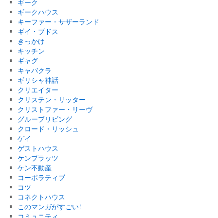
ギーク
ギークハウス
キーファー・サザーランド
ギイ・ブドス
きっかけ
キッチン
ギャグ
キャバクラ
ギリシャ神話
クリエイター
クリステン・リッター
クリストファー・リーヴ
グループリビング
クロード・リッシュ
ゲイ
ゲストハウス
ケンプラッツ
ケン不動産
コーポラティブ
コツ
コネクトハウス
このマンガがすごい!
コミュニティ