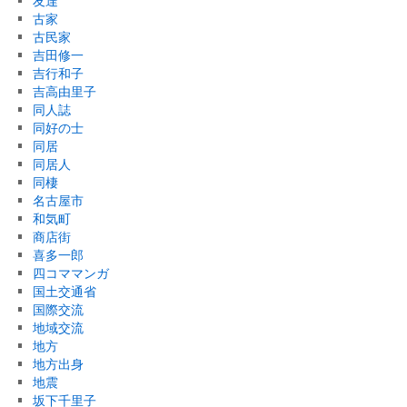
友達
古家
古民家
吉田修一
吉行和子
吉高由里子
同人誌
同好の士
同居
同居人
同棲
名古屋市
和気町
商店街
喜多一郎
四コママンガ
国土交通省
国際交流
地域交流
地方
地方出身
地震
坂下千里子