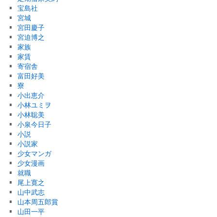
宝島社
宮城
宮田慶子
宮迫博之
家族
家賃
寄宿舎
富田好美
寮
小出恵介
小林ユミヲ
小林聡美
小泉今日子
小説
小説家
少女マンガ
少女漫画
就職
尾上寛之
山中武志
山本周五郎賞
山田一平