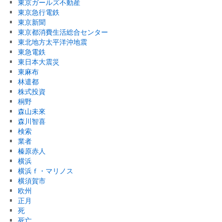
東京ガールズ不動産
東京急行電鉄
東京新聞
東京都消費生活総合センター
東北地方太平洋沖地震
東急電鉄
東日本大震災
東麻布
林遣都
株式投資
桐野
森山未來
森川智喜
検索
業者
榛原赤人
横浜
横浜ｆ・マリノス
横須賀市
欧州
正月
死
死亡