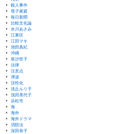
殺人事件
母子家庭
毎日新聞
比較文化論
水川あさみ
江東区
江田マキ
池田真紀
沖縄
泉沙世子
法律
注意点
津波
活性化
浅丘ルリ子
浅田美代子
浜松市
海
海外
海外ドラマ
消防法
深田恭子