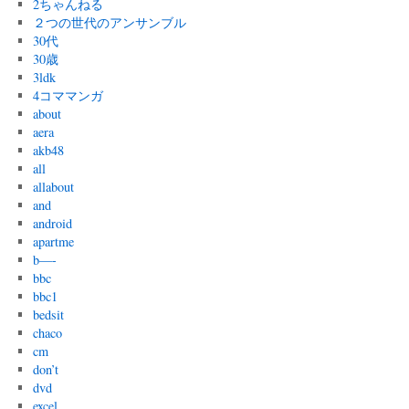
2ちゃんねる
２つの世代のアンサンブル
30代
30歳
3ldk
4コママンガ
about
aera
akb48
all
allabout
and
android
apartme
b—-
bbc
bbc1
bedsit
chaco
cm
don’t
dvd
excel