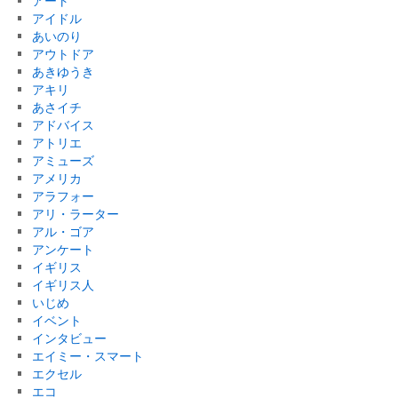
アート
アイドル
あいのり
アウトドア
あきゆうき
アキリ
あさイチ
アドバイス
アトリエ
アミューズ
アメリカ
アラフォー
アリ・ラーター
アル・ゴア
アンケート
イギリス
イギリス人
いじめ
イベント
インタビュー
エイミー・スマート
エクセル
エコ