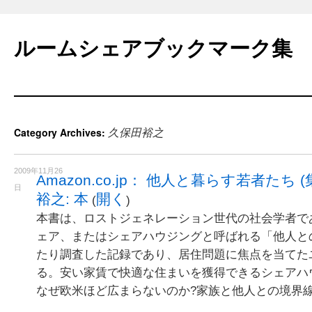
Skip
to
ルームシェアブックマーク集
content
久保田裕之
Category Archives:
2009年11月26
Amazon.co.jp： 他人と暮らす若者たち 
日
裕之: 本
開く
(
)
本書は、ロストジェネレーション世代の社会学者で
ェア、またはシェアハウジングと呼ばれる「他人と
たり調査した記録であり、居住問題に焦点を当てた
る。安い家賃で快適な住まいを獲得できるシェアハ
なぜ欧米ほど広まらないのか?家族と他人との境界