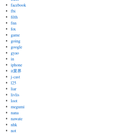
facebook
fbi
filth
fnn
fox
game
going
google
gyao
in
iphone
it業界
j-cast
l25
liar
livlis
loot
megumi
nana
nawate
nhk
not