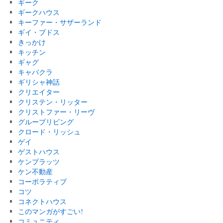
ギーク
ギークハウス
キーファー・サザーランド
ギイ・ブドス
きっかけ
キッチン
ギャグ
キャバクラ
ギリシャ神話
クリエイター
クリステン・リッター
クリストファー・リーヴ
グループリビング
クロード・リッシュ
ゲイ
ゲストハウス
ケンプラッツ
ケン不動産
コーポラティブ
コツ
コネクトハウス
このマンガがすごい!
コミュニティ