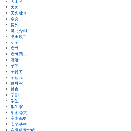
大田区
大阪
天火隷介
奈良
契約
奥北秀嗣
奥田瑛二
女子
女性
女性同士
婚活
子供
子育て
子連れ
孤独死
孤食
学割
学生
学生寮
学術論文
宇木聡史
安全基準
定期借家契約