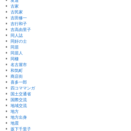
友達
古家
古民家
吉田修一
吉行和子
吉高由里子
同人誌
同好の士
同居
同居人
同棲
名古屋市
和気町
商店街
喜多一郎
四コママンガ
国土交通省
国際交流
地域交流
地方
地方出身
地震
坂下千里子