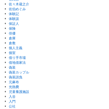
佐々木蔵之介
佐伯めぐみ
体験記
体験談
保証人
保険
俳優
倉庫
倉敷
個人主義
個室
借り手市場
借地借家法
偽装
偽装カップル
偽装請負
元麻布
光熱費
児童養護施設
入谷
入門
公社