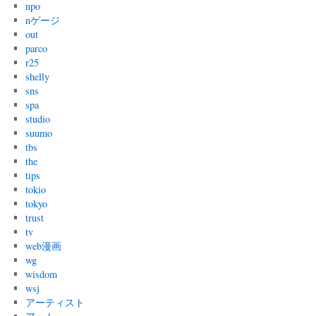
npo
nゲージ
out
parco
r25
shelly
sns
spa
studio
suumo
tbs
the
tips
tokio
tokyo
trust
tv
web漫画
wg
wisdom
wsj
アーティスト