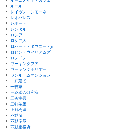
ルームメイト・カフェ
ルール
レイヴン・シモーネ
レオパレス
レポート
レンタル
ロシア
ロシア人
ロバート・ダウニー・jr
ロビン・ウィリアムズ
ロンドン
ワーキングプア
ワーキングホリデー
ワンルームマンション
一戸建て
一軒家
三菱総合研究所
三谷幸喜
三軒茶屋
上野樹里
不動産
不動産屋
不動産投資