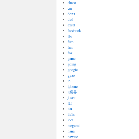
chaco
cm
don’t
dvd
excel
facebook
fbi
filth
fnn
fox
game
going
google
gyao
in
iphone
it業界
j-cast
l25
liar
livlis
loot
megumi
nana
nawate