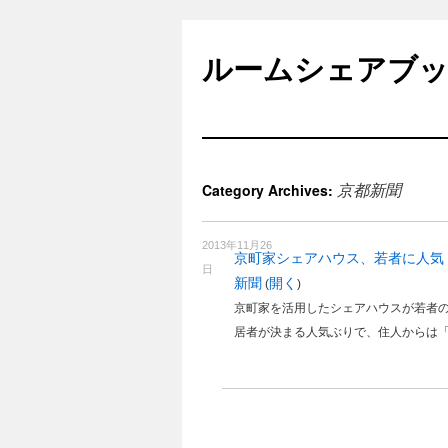
Skip
to
ルームシェアブ
content
京都新聞
Category Archives:
2013年11月26
京町家シェアハウス、若者に人気
日
新聞
開く
(
)
京町家を活用したシェアハウスが若者
居者が決まる人気ぶりで、住人からは