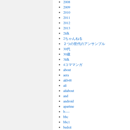
2008
2009
2010
2011
2012
2013
2ldk
2ちゃんねる
２つの世代のアンサンブル
30代
30歳
3ldk
4コママンガ
about
aera
akb48
all
allabout
and
android
apartme
b—-
bbc
bbc1
bedsit