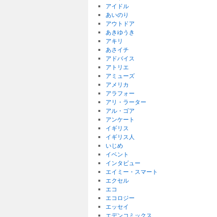
アイドル
あいのり
アウトドア
あきゆうき
アキリ
あさイチ
アドバイス
アトリエ
アミューズ
アメリカ
アラフォー
アリ・ラーター
アル・ゴア
アンケート
イギリス
イギリス人
いじめ
イベント
インタビュー
エイミー・スマート
エクセル
エコ
エコロジー
エッセイ
エデンコミックス