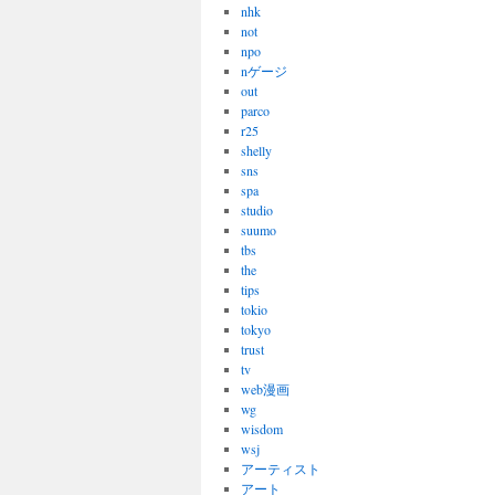
nhk
not
npo
nゲージ
out
parco
r25
shelly
sns
spa
studio
suumo
tbs
the
tips
tokio
tokyo
trust
tv
web漫画
wg
wisdom
wsj
アーティスト
アート