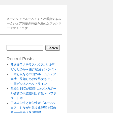
ルームシェアルームメイトが運営するル
ームシェア関連の情報を集めたブックマ
ークサイトです
Search
Recent Posts
放送終了､｢テラスハウス｣とは何
だったのか – 東洋経済オンライン
日本と異なる中国のルームシェア
事情 見知らぬ独身男女もアリ –
中国ビジネスヘッドライン
産経とBBCが指摘したシンガポー
ル賃貸の民族差別と背景 – ハフポ
スト日本
日本人学生と留学生が「ルームシ
ェア」しながら異文化理解を深め
る――中央大学国際寮