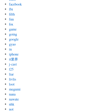
facebook
fbi
filth
fnn
fox
game
going
google
gyao
in
iphone
it業界
j-cast
l25
liar
livlis
loot
megumi
nana
nawate
nhk
not