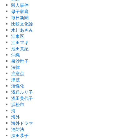
殺人事件
母子家庭
毎日新聞
比較文化論
水川あさみ
江東区
江田マキ
池田真紀
沖縄
泉沙世子
法律
注意点
津波
活性化
浅丘ルリ子
浅田美代子
浜松市
海
海外
海外ドラマ
消防法
深田恭子