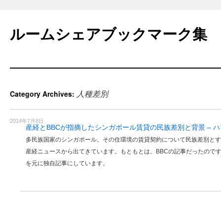
Skip
to
ルームシェアブックマーク集
content
人種差別
Category Archives:
2014年7月8日
産経とBBCが指摘したシンガポール賃貸の民族差別と背景 – 
多民族国家のシンガポール。その住環境の賃貸契約について民族差別とする
産経ニュースから出てきています。もともとは、BBCの記事だったので
を元に独自記事にしています。