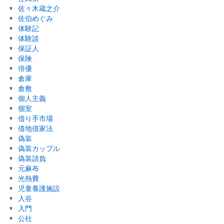
佐々木蔵之介
佐伯めぐみ
体験記
体験談
保証人
保険
俳優
倉庫
倉敷
個人主義
個室
借り手市場
借地借家法
偽装
偽装カップル
偽装請負
元麻布
光熱費
児童養護施設
入谷
入門
公社