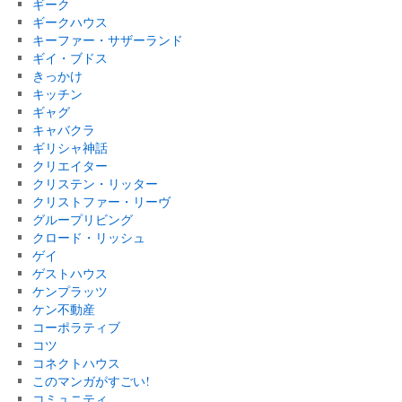
ギーク
ギークハウス
キーファー・サザーランド
ギイ・ブドス
きっかけ
キッチン
ギャグ
キャバクラ
ギリシャ神話
クリエイター
クリステン・リッター
クリストファー・リーヴ
グループリビング
クロード・リッシュ
ゲイ
ゲストハウス
ケンプラッツ
ケン不動産
コーポラティブ
コツ
コネクトハウス
このマンガがすごい!
コミュニティ