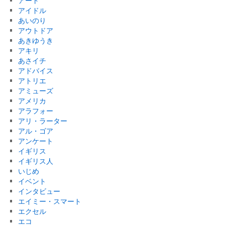
アート
アイドル
あいのり
アウトドア
あきゆうき
アキリ
あさイチ
アドバイス
アトリエ
アミューズ
アメリカ
アラフォー
アリ・ラーター
アル・ゴア
アンケート
イギリス
イギリス人
いじめ
イベント
インタビュー
エイミー・スマート
エクセル
エコ