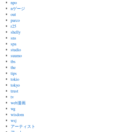
npo
nゲージ
out
parco
r25
shelly
sns
spa
studio
suumo
tbs
the
tips
tokio
tokyo
trust
tv
web漫画
wg
wisdom
wsj
アーティスト