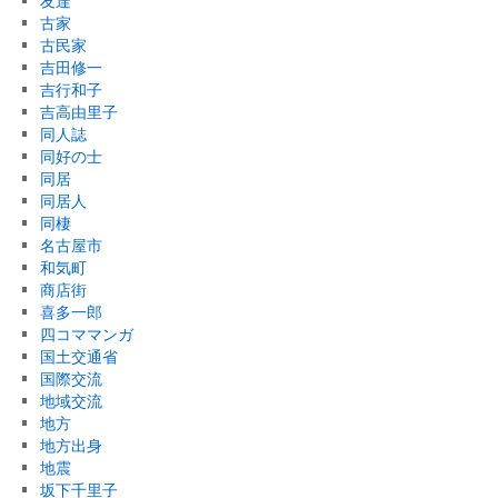
友達
古家
古民家
吉田修一
吉行和子
吉高由里子
同人誌
同好の士
同居
同居人
同棲
名古屋市
和気町
商店街
喜多一郎
四コママンガ
国土交通省
国際交流
地域交流
地方
地方出身
地震
坂下千里子