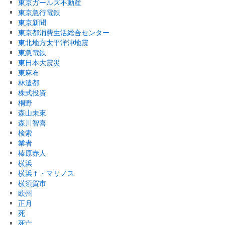
東京ガールズ不動産
東京急行電鉄
東京新聞
東京都消費生活総合センター
東北地方太平洋沖地震
東急電鉄
東日本大震災
東麻布
林遣都
株式投資
桐野
森山未來
森川智喜
検索
業者
榛原赤人
横浜
横浜ｆ・マリノス
横須賀市
欧州
正月
死
死亡