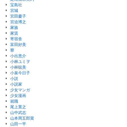
宝島社
宮城
宮田慶子
宮迫博之
家族
家賃
寄宿舎
富田好美
寮
小出恵介
小林ユミヲ
小林聡美
小泉今日子
小説
小説家
少女マンガ
少女漫画
就職
尾上寛之
山中武志
山本周五郎賞
山田一平