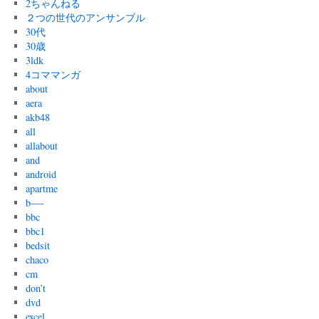
2ちゃんねる
２つの世代のアンサンブル
30代
30歳
3ldk
4コママンガ
about
aera
akb48
all
allabout
and
android
apartme
b—-
bbc
bbc1
bedsit
chaco
cm
don’t
dvd
excel