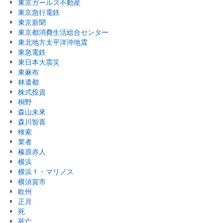
東京ガールズ不動産
東京急行電鉄
東京新聞
東京都消費生活総合センター
東北地方太平洋沖地震
東急電鉄
東日本大震災
東麻布
林遣都
株式投資
桐野
森山未來
森川智喜
検索
業者
榛原赤人
横浜
横浜ｆ・マリノス
横須賀市
欧州
正月
死
死亡