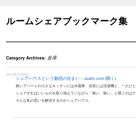
Skip
to
ルームシェアブックマーク集
content
倉庫
Category Archives:
2011年12月6日
シェアハウスという魅惑の住まい – asahi.com
開く
(
)
狭いアパートの小さなキッチンには冷蔵庫、浴室には洗濯機と、一人ひと
シェアすればいいものを取り揃えていながら「狭い、狭い」と嘆くのはナ
そんな私の思いを解決するのがシェアハウス。