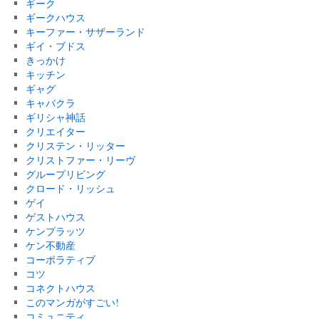
ギーク
ギークハウス
キーファー・サザーランド
ギイ・ブドス
きっかけ
キッチン
ギャグ
キャバクラ
ギリシャ神話
クリエイター
クリステン・リッター
クリストファー・リーヴ
グループリビング
クロード・リッシュ
ゲイ
ゲストハウス
ケンプラッツ
ケン不動産
コーポラティブ
コツ
コネクトハウス
このマンガがすごい!
コミュニティ