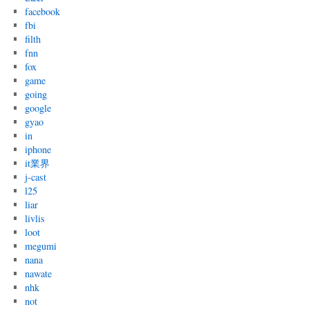
facebook
fbi
filth
fnn
fox
game
going
google
gyao
in
iphone
it業界
j-cast
l25
liar
livlis
loot
megumi
nana
nawate
nhk
not