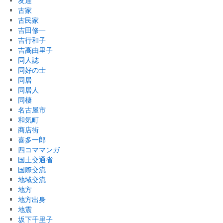
友達
古家
古民家
吉田修一
吉行和子
吉高由里子
同人誌
同好の士
同居
同居人
同棲
名古屋市
和気町
商店街
喜多一郎
四コママンガ
国土交通省
国際交流
地域交流
地方
地方出身
地震
坂下千里子