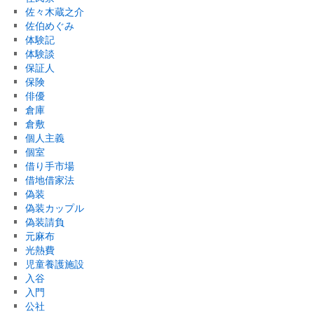
佐々木蔵之介
佐伯めぐみ
体験記
体験談
保証人
保険
俳優
倉庫
倉敷
個人主義
個室
借り手市場
借地借家法
偽装
偽装カップル
偽装請負
元麻布
光熱費
児童養護施設
入谷
入門
公社