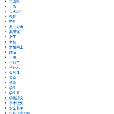
大田区
大阪
天火隷介
奈良
契約
奥北秀嗣
奥田瑛二
女子
女性
女性同士
婚活
子供
子育て
子連れ
孤独死
孤食
学割
学生
学生寮
学術論文
宇木聡史
安全基準
定期借家契約