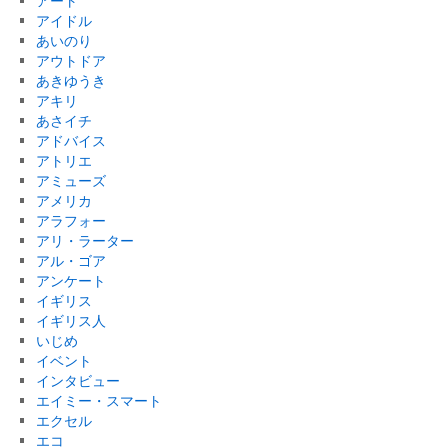
アート
アイドル
あいのり
アウトドア
あきゆうき
アキリ
あさイチ
アドバイス
アトリエ
アミューズ
アメリカ
アラフォー
アリ・ラーター
アル・ゴア
アンケート
イギリス
イギリス人
いじめ
イベント
インタビュー
エイミー・スマート
エクセル
エコ