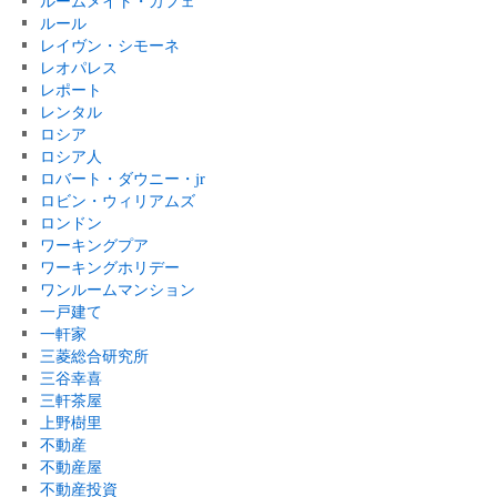
ルームメイト・カフェ
ルール
レイヴン・シモーネ
レオパレス
レポート
レンタル
ロシア
ロシア人
ロバート・ダウニー・jr
ロビン・ウィリアムズ
ロンドン
ワーキングプア
ワーキングホリデー
ワンルームマンション
一戸建て
一軒家
三菱総合研究所
三谷幸喜
三軒茶屋
上野樹里
不動産
不動産屋
不動産投資