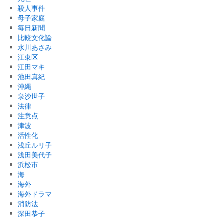
殺人事件
母子家庭
毎日新聞
比較文化論
水川あさみ
江東区
江田マキ
池田真紀
沖縄
泉沙世子
法律
注意点
津波
活性化
浅丘ルリ子
浅田美代子
浜松市
海
海外
海外ドラマ
消防法
深田恭子