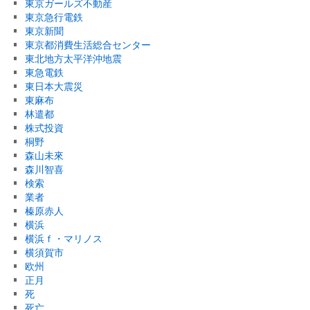
東京ガールズ不動産
東京急行電鉄
東京新聞
東京都消費生活総合センター
東北地方太平洋沖地震
東急電鉄
東日本大震災
東麻布
林遣都
株式投資
桐野
森山未來
森川智喜
検索
業者
榛原赤人
横浜
横浜ｆ・マリノス
横須賀市
欧州
正月
死
死亡