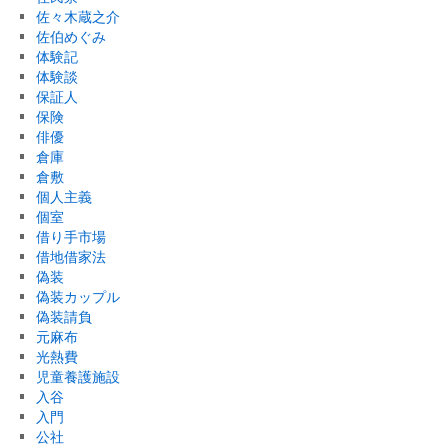
佐々木蔵之介
佐伯めぐみ
体験記
体験談
保証人
保険
俳優
倉庫
倉敷
個人主義
個室
借り手市場
借地借家法
偽装
偽装カップル
偽装請負
元麻布
光熱費
児童養護施設
入谷
入門
公社