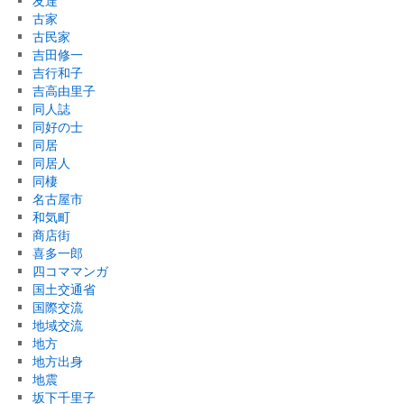
友達
古家
古民家
吉田修一
吉行和子
吉高由里子
同人誌
同好の士
同居
同居人
同棲
名古屋市
和気町
商店街
喜多一郎
四コママンガ
国土交通省
国際交流
地域交流
地方
地方出身
地震
坂下千里子