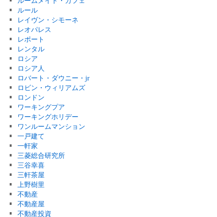
ルームメイト・カフェ
ルール
レイヴン・シモーネ
レオパレス
レポート
レンタル
ロシア
ロシア人
ロバート・ダウニー・jr
ロビン・ウィリアムズ
ロンドン
ワーキングプア
ワーキングホリデー
ワンルームマンション
一戸建て
一軒家
三菱総合研究所
三谷幸喜
三軒茶屋
上野樹里
不動産
不動産屋
不動産投資