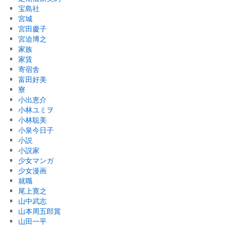
宝島社
宮城
宮田慶子
宮迫博之
家族
家賃
寄宿舎
富田好美
寮
小出恵介
小林ユミヲ
小林聡美
小泉今日子
小説
小説家
少女マンガ
少女漫画
就職
尾上寛之
山中武志
山本周五郎賞
山田一平