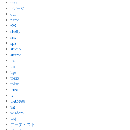
npo
nゲージ
out
parco
r25
shelly
sns
spa
studio
suumo
tbs
the
tips
tokio
tokyo
trust
tv
web漫画
wg
wisdom
wsj
アーティスト