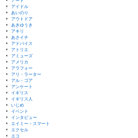
アート
アイドル
あいのり
アウトドア
あきゆうき
アキリ
あさイチ
アドバイス
アトリエ
アミューズ
アメリカ
アラフォー
アリ・ラーター
アル・ゴア
アンケート
イギリス
イギリス人
いじめ
イベント
インタビュー
エイミー・スマート
エクセル
エコ