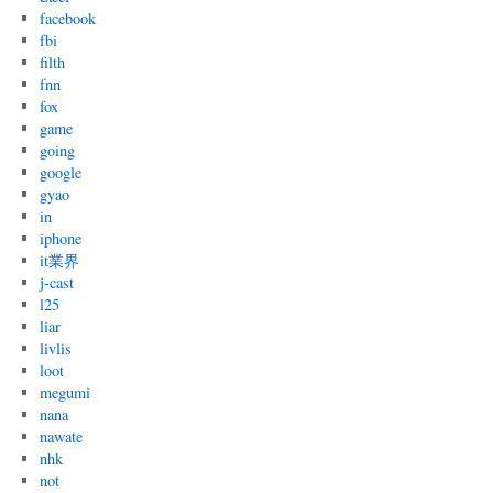
facebook
fbi
filth
fnn
fox
game
going
google
gyao
in
iphone
it業界
j-cast
l25
liar
livlis
loot
megumi
nana
nawate
nhk
not