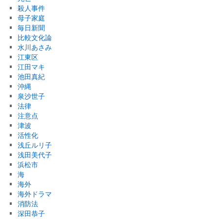
殺人事件
母子家庭
毎日新聞
比較文化論
水川あさみ
江東区
江田マキ
池田真紀
沖縄
泉沙世子
法律
注意点
津波
活性化
浅丘ルリ子
浅田美代子
浜松市
海
海外
海外ドラマ
消防法
深田恭子