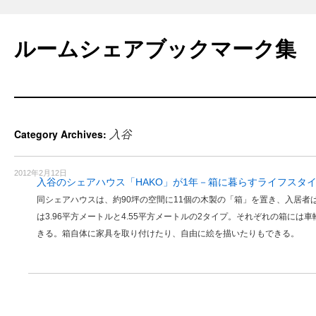
Skip
to
ルームシェアブックマーク集
content
入谷
Category Archives:
2012年2月12日
入谷のシェアハウス「HAKO」が1年－箱に暮らすライフスタ
同シェアハウスは、約90坪の空間に11個の木製の「箱」を置き、入居者
は3.96平方メートルと4.55平方メートルの2タイプ。それぞれの箱には
きる。箱自体に家具を取り付けたり、自由に絵を描いたりもできる。