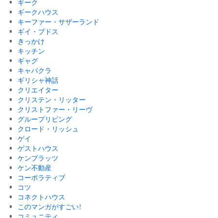
ギーク
ギークハウス
キーファー・サザーランド
ギイ・ブドス
きっかけ
キッチン
ギャグ
キャバクラ
ギリシャ神話
クリエイター
クリステン・リッター
クリストファー・リーヴ
グループリビング
クロード・リッシュ
ゲイ
ゲストハウス
ケンプラッツ
ケン不動産
コーポラティブ
コツ
コネクトハウス
このマンガがすごい!
コミュニティ