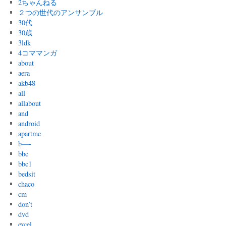
2ちゃんねる
２つの世代のアンサンブル
30代
30歳
3ldk
4コママンガ
about
aera
akb48
all
allabout
and
android
apartme
b—-
bbc
bbc1
bedsit
chaco
cm
don’t
dvd
excel