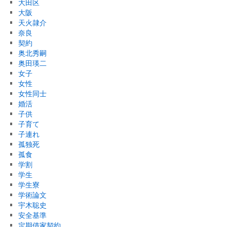
大田区
大阪
天火隷介
奈良
契約
奥北秀嗣
奥田瑛二
女子
女性
女性同士
婚活
子供
子育て
子連れ
孤独死
孤食
学割
学生
学生寮
学術論文
宇木聡史
安全基準
定期借家契約