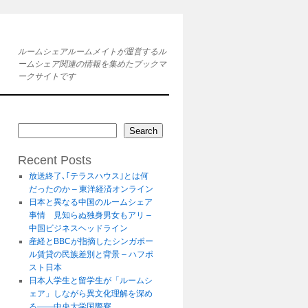
ルームシェアルームメイトが運営するル
ームシェア関連の情報を集めたブックマ
ークサイトです
Search
Recent Posts
放送終了､｢テラスハウス｣とは何
だったのか – 東洋経済オンライン
日本と異なる中国のルームシェア
事情 見知らぬ独身男女もアリ –
中国ビジネスヘッドライン
産経とBBCが指摘したシンガポー
ル賃貸の民族差別と背景 – ハフポ
スト日本
日本人学生と留学生が「ルームシ
ェア」しながら異文化理解を深め
る――中央大学国際寮