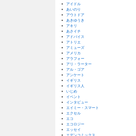
アイドル
あいのり
アウトドア
あきゆうき
アキリ
あさイチ
アドバイス
アトリエ
アミューズ
アメリカ
アラフォー
アリ・ラーター
アル・ゴア
アンケート
イギリス
イギリス人
いじめ
イベント
インタビュー
エイミー・スマート
エクセル
エコ
エコロジー
エッセイ
エデンコミックス