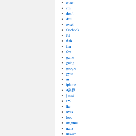
chaco
cm
don’t
dvd
excel
facebook
fbi
filth
fnn
fox
game
going
google
gyao
in
iphone
it業界
j-cast
l25
liar
livlis
loot
megumi
nana
nawate