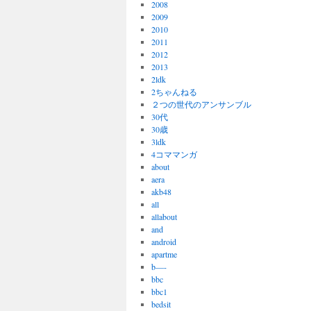
2008
2009
2010
2011
2012
2013
2ldk
2ちゃんねる
２つの世代のアンサンブル
30代
30歳
3ldk
4コママンガ
about
aera
akb48
all
allabout
and
android
apartme
b—-
bbc
bbc1
bedsit