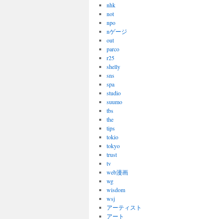
nhk
not
npo
nゲージ
out
parco
r25
shelly
sns
spa
studio
suumo
tbs
the
tips
tokio
tokyo
trust
tv
web漫画
wg
wisdom
wsj
アーティスト
アート