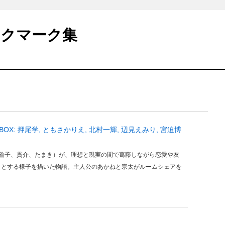
ックマーク集
VD-BOX: 押尾学, ともさかりえ, 北村一輝, 辺見えみり, 宮迫博
、倫子、貫介、たまき）が、理想と現実の間で葛藤しながら恋愛や友
うとする様子を描いた物語。主人公のあかねと宗太がルームシェアを