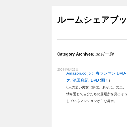
Skip
to
ルームシェアブ
content
北村一輝
Category Archives:
2009年6月22日
Amazon.co.jp： 春ランマン D
之, 池田真紀: DVD
開く
(
)
6人の若い男女（宗太、あかね、丈二
情を通じて自分たちの居場所を見出そ
しているマンションが主な舞台。