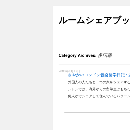
Skip
to
ルームシェアブ
content
多国籍
Category Archives:
2009年1月17日
さやかのロンドン音楽留学日記 :
外国人の人たちと一つの家をシェアす
ンドンでは、海外からの留学生はもち
何人かでシェアして住んでいるパター