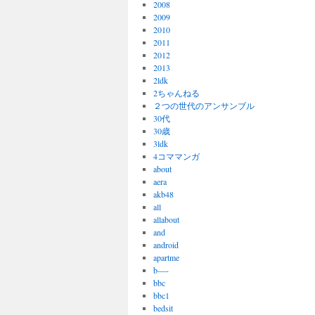
2008
2009
2010
2011
2012
2013
2ldk
2ちゃんねる
２つの世代のアンサンブル
30代
30歳
3ldk
4コママンガ
about
aera
akb48
all
allabout
and
android
apartme
b—-
bbc
bbc1
bedsit