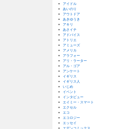
アイドル
あいのり
アウトドア
あきゆうき
アキリ
あさイチ
アドバイス
アトリエ
アミューズ
アメリカ
アラフォー
アリ・ラーター
アル・ゴア
アンケート
イギリス
イギリス人
いじめ
イベント
インタビュー
エイミー・スマート
エクセル
エコ
エコロジー
エッセイ
エデンコミックス