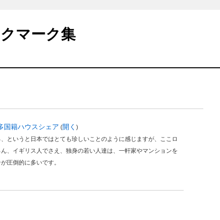
ックマーク集
 多国籍ハウスシェア
開く
(
)
る、というと日本ではとても珍しいことのように感じますが、ここロ
ろん、イギリス人でさえ、独身の若い人達は、一軒家やマンションを
ンが圧倒的に多いです。