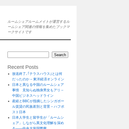
ルームシェアルームメイトが運営するル
ームシェア関連の情報を集めたブックマ
ークサイトです
Search
Recent Posts
放送終了､｢テラスハウス｣とは何
だったのか – 東洋経済オンライン
日本と異なる中国のルームシェア
事情 見知らぬ独身男女もアリ –
中国ビジネスヘッドライン
産経とBBCが指摘したシンガポー
ル賃貸の民族差別と背景 – ハフポ
スト日本
日本人学生と留学生が「ルームシ
ェア」しながら異文化理解を深め
る――中央大学国際寮