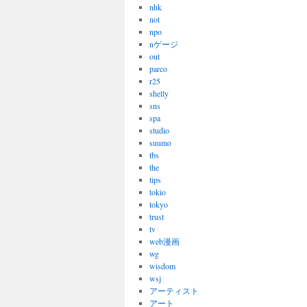
nhk
not
npo
nゲージ
out
parco
r25
shelly
sns
spa
studio
suumo
tbs
the
tips
tokio
tokyo
trust
tv
web漫画
wg
wisdom
wsj
アーティスト
アート