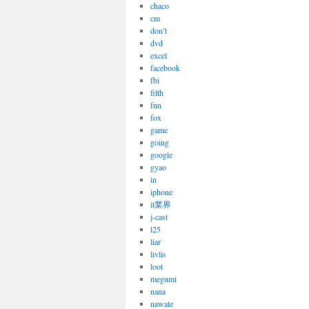
chaco
cm
don’t
dvd
excel
facebook
fbi
filth
fnn
fox
game
going
google
gyao
in
iphone
it業界
j-cast
l25
liar
livlis
loot
megumi
nana
nawate