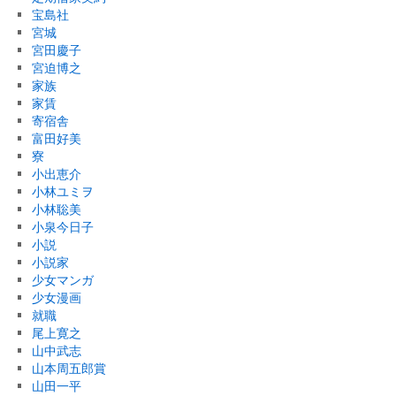
宝島社
宮城
宮田慶子
宮迫博之
家族
家賃
寄宿舎
富田好美
寮
小出恵介
小林ユミヲ
小林聡美
小泉今日子
小説
小説家
少女マンガ
少女漫画
就職
尾上寛之
山中武志
山本周五郎賞
山田一平