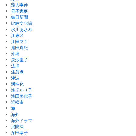
殺人事件
母子家庭
毎日新聞
比較文化論
水川あさみ
江東区
江田マキ
池田真紀
沖縄
泉沙世子
法律
注意点
津波
活性化
浅丘ルリ子
浅田美代子
浜松市
海
海外
海外ドラマ
消防法
深田恭子