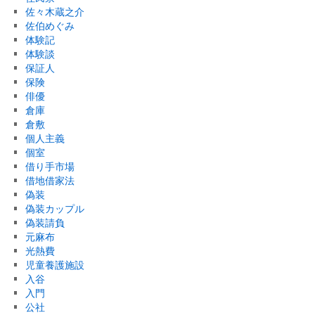
佐々木蔵之介
佐伯めぐみ
体験記
体験談
保証人
保険
俳優
倉庫
倉敷
個人主義
個室
借り手市場
借地借家法
偽装
偽装カップル
偽装請負
元麻布
光熱費
児童養護施設
入谷
入門
公社