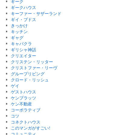
ギーク
ギークハウス
キーファー・サザーランド
ギイ・ブドス
きっかけ
キッチン
ギャグ
キャバクラ
ギリシャ神話
クリエイター
クリステン・リッター
クリストファー・リーヴ
グループリビング
クロード・リッシュ
ゲイ
ゲストハウス
ケンプラッツ
ケン不動産
コーポラティブ
コツ
コネクトハウス
このマンガがすごい!
コミュニティ