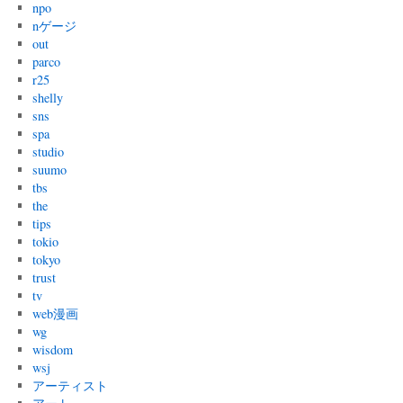
npo
nゲージ
out
parco
r25
shelly
sns
spa
studio
suumo
tbs
the
tips
tokio
tokyo
trust
tv
web漫画
wg
wisdom
wsj
アーティスト