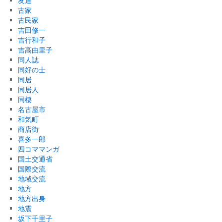
友達
古家
古民家
吉田修一
吉行和子
吉高由里子
同人誌
同好の士
同居
同居人
同棲
名古屋市
和気町
商店街
喜多一郎
四コママンガ
国土交通省
国際交流
地域交流
地方
地方出身
地震
坂下千里子