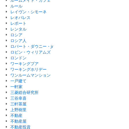
ルームメイト・カフェ
ルール
レイヴン・シモーネ
レオパレス
レポート
レンタル
ロシア
ロシア人
ロバート・ダウニー・jr
ロビン・ウィリアムズ
ロンドン
ワーキングプア
ワーキングホリデー
ワンルームマンション
一戸建て
一軒家
三菱総合研究所
三谷幸喜
三軒茶屋
上野樹里
不動産
不動産屋
不動産投資