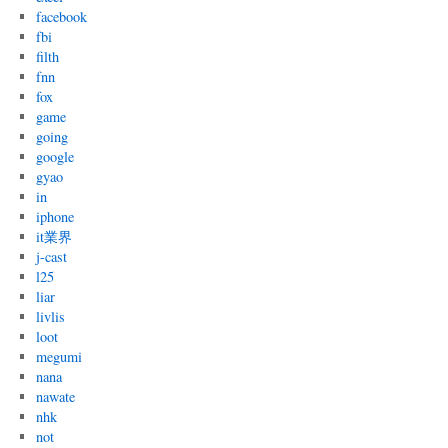
facebook
fbi
filth
fnn
fox
game
going
google
gyao
in
iphone
it業界
j-cast
l25
liar
livlis
loot
megumi
nana
nawate
nhk
not