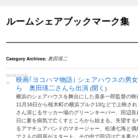
Skip
to
ルームシェアブックマーク集
content
奥田瑛二
Category Archives:
2013年11月26
映画｢ヨコハマ物語｣ シェアハウスの男女描
日
ら 奥田瑛二さんら出演
開く
(
)
横浜のシェアハウスを舞台にした喜多一郎監督の映
11月16日から桜木町の横浜ブルク13などで上映さ
さん演じるサッカー場のグリーンキーパー、田辺良
日に妻を病気で亡くすところから始まる。失望する
るアマチュアバンドのマネージャー、松浦七海と偶
で２人の同居がスタート。その中で田辺は亡き妻と