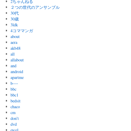
2ちゃんねる
２つの世代のアンサンブル
30代
30歳
3ldk
4コママンガ
about
aera
akb48
all
allabout
and
android
apartme
b—-
bbc
bbc1
bedsit
chaco
cm
don’t
dvd
excel