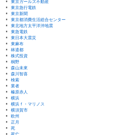
東京ガールズ不動産
東京急行電鉄
東京新聞
東京都消費生活総合センター
東北地方太平洋沖地震
東急電鉄
東日本大震災
東麻布
林遣都
株式投資
桐野
森山未來
森川智喜
検索
業者
榛原赤人
横浜
横浜ｆ・マリノス
横須賀市
欧州
正月
死
死亡