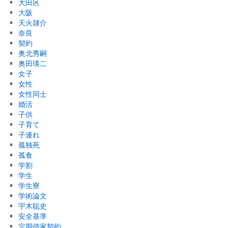
大田区
大阪
天火隷介
奈良
契約
奥北秀嗣
奥田瑛二
女子
女性
女性同士
婚活
子供
子育て
子連れ
孤独死
孤食
学割
学生
学生寮
学術論文
宇木聡史
安全基準
定期借家契約