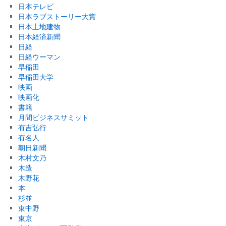
日本テレビ
日本ラブストーリー大賞
日本土地建物
日本経済新聞
日経
日経ウーマン
早稲田
早稲田大学
映画
映画化
書籍
月間ビジネスサミット
有吉弘行
有名人
朝日新聞
木村文乃
木造
木野花
本
杉並
東中野
東京