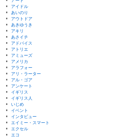
アート
アイドル
あいのり
アウトドア
あきゆうき
アキリ
あさイチ
アドバイス
アトリエ
アミューズ
アメリカ
アラフォー
アリ・ラーター
アル・ゴア
アンケート
イギリス
イギリス人
いじめ
イベント
インタビュー
エイミー・スマート
エクセル
エコ