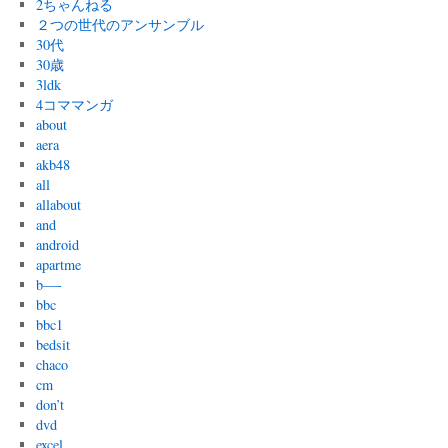
2ちゃんねる
２つの世代のアンサンブル
30代
30歳
3ldk
4コママンガ
about
aera
akb48
all
allabout
and
android
apartme
b—-
bbc
bbc1
bedsit
chaco
cm
don’t
dvd
excel