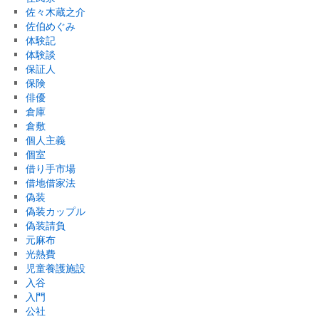
佐々木蔵之介
佐伯めぐみ
体験記
体験談
保証人
保険
俳優
倉庫
倉敷
個人主義
個室
借り手市場
借地借家法
偽装
偽装カップル
偽装請負
元麻布
光熱費
児童養護施設
入谷
入門
公社