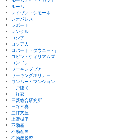
ルームメイト・カフェ
ルール
レイヴン・シモーネ
レオパレス
レポート
レンタル
ロシア
ロシア人
ロバート・ダウニー・jr
ロビン・ウィリアムズ
ロンドン
ワーキングプア
ワーキングホリデー
ワンルームマンション
一戸建て
一軒家
三菱総合研究所
三谷幸喜
三軒茶屋
上野樹里
不動産
不動産屋
不動産投資