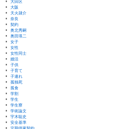
大田区
大阪
天火隷介
奈良
契約
奥北秀嗣
奥田瑛二
女子
女性
女性同士
婚活
子供
子育て
子連れ
孤独死
孤食
学割
学生
学生寮
学術論文
宇木聡史
安全基準
定期借家契約