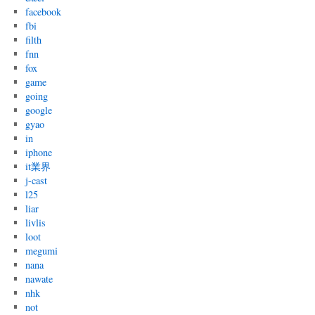
facebook
fbi
filth
fnn
fox
game
going
google
gyao
in
iphone
it業界
j-cast
l25
liar
livlis
loot
megumi
nana
nawate
nhk
not