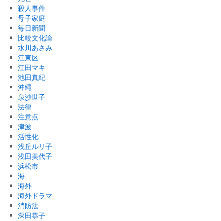
殺人事件
母子家庭
毎日新聞
比較文化論
水川あさみ
江東区
江田マキ
池田真紀
沖縄
泉沙世子
法律
注意点
津波
活性化
浅丘ルリ子
浅田美代子
浜松市
海
海外
海外ドラマ
消防法
深田恭子