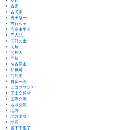
友達
古家
古民家
吉田修一
吉行和子
吉高由里子
同人誌
同好の士
同居
同居人
同棲
名古屋市
和気町
商店街
喜多一郎
四コママンガ
国土交通省
国際交流
地域交流
地方
地方出身
地震
坂下千里子