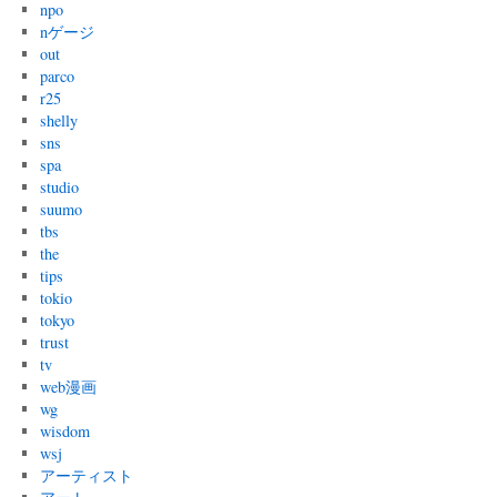
npo
nゲージ
out
parco
r25
shelly
sns
spa
studio
suumo
tbs
the
tips
tokio
tokyo
trust
tv
web漫画
wg
wisdom
wsj
アーティスト