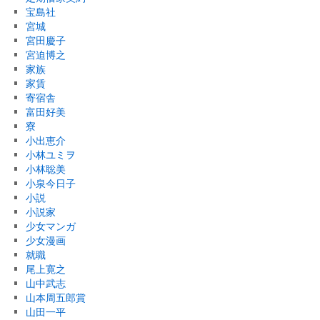
宝島社
宮城
宮田慶子
宮迫博之
家族
家賃
寄宿舎
富田好美
寮
小出恵介
小林ユミヲ
小林聡美
小泉今日子
小説
小説家
少女マンガ
少女漫画
就職
尾上寛之
山中武志
山本周五郎賞
山田一平