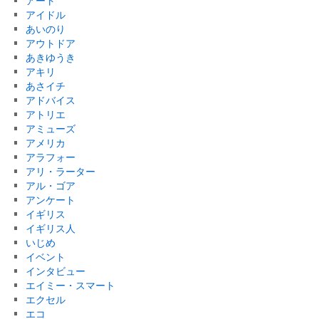
アート
アイドル
あいのり
アウトドア
あきゆうき
アキリ
あさイチ
アドバイス
アトリエ
アミューズ
アメリカ
アラフォー
アリ・ラーター
アル・ゴア
アンケート
イギリス
イギリス人
いじめ
イベント
インタビュー
エイミー・スマート
エクセル
エコ