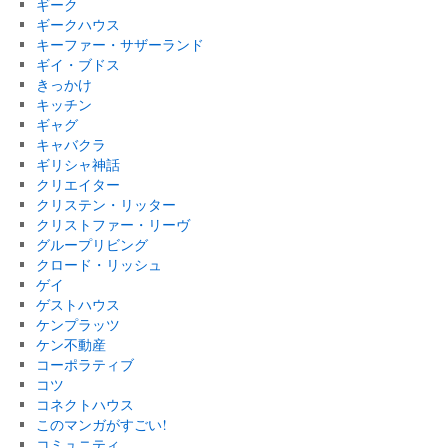
ギーク
ギークハウス
キーファー・サザーランド
ギイ・ブドス
きっかけ
キッチン
ギャグ
キャバクラ
ギリシャ神話
クリエイター
クリステン・リッター
クリストファー・リーヴ
グループリビング
クロード・リッシュ
ゲイ
ゲストハウス
ケンプラッツ
ケン不動産
コーポラティブ
コツ
コネクトハウス
このマンガがすごい!
コミュニティ