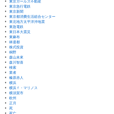
東京ガールズ不動産
東京急行電鉄
東京新聞
東京都消費生活総合センター
東北地方太平洋沖地震
東急電鉄
東日本大震災
東麻布
林遣都
株式投資
桐野
森山未來
森川智喜
検索
業者
榛原赤人
横浜
横浜ｆ・マリノス
横須賀市
欧州
正月
死
死亡