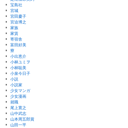
宝島社
宮城
宮田慶子
宮迫博之
家族
家賃
寄宿舎
富田好美
寮
小出恵介
小林ユミヲ
小林聡美
小泉今日子
小説
小説家
少女マンガ
少女漫画
就職
尾上寛之
山中武志
山本周五郎賞
山田一平