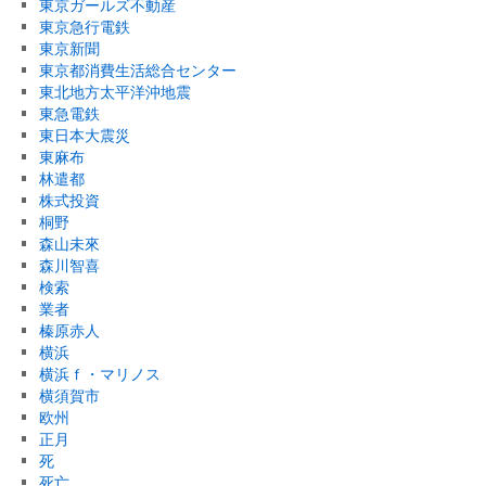
東京ガールズ不動産
東京急行電鉄
東京新聞
東京都消費生活総合センター
東北地方太平洋沖地震
東急電鉄
東日本大震災
東麻布
林遣都
株式投資
桐野
森山未來
森川智喜
検索
業者
榛原赤人
横浜
横浜ｆ・マリノス
横須賀市
欧州
正月
死
死亡