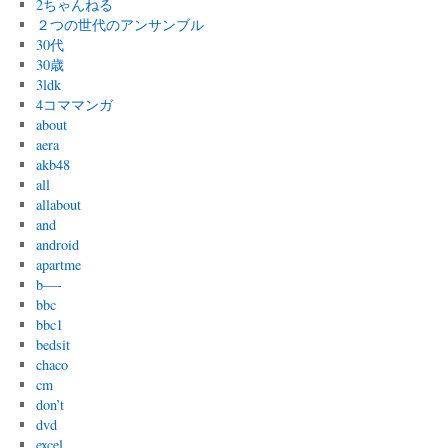
2ちゃんねる
２つの世代のアンサンブル
30代
30歳
3ldk
4コママンガ
about
aera
akb48
all
allabout
and
android
apartme
b—-
bbc
bbc1
bedsit
chaco
cm
don’t
dvd
excel