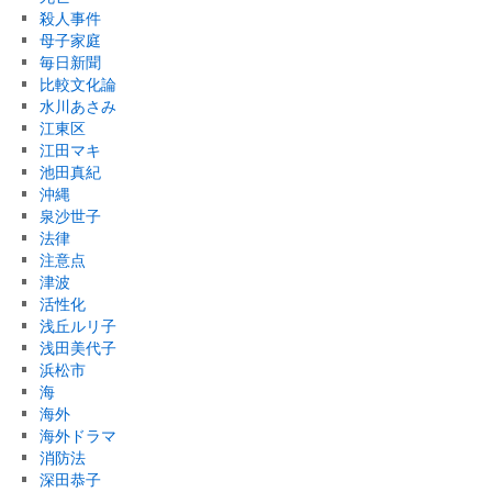
殺人事件
母子家庭
毎日新聞
比較文化論
水川あさみ
江東区
江田マキ
池田真紀
沖縄
泉沙世子
法律
注意点
津波
活性化
浅丘ルリ子
浅田美代子
浜松市
海
海外
海外ドラマ
消防法
深田恭子