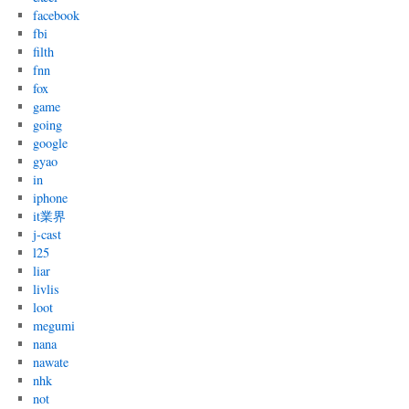
facebook
fbi
filth
fnn
fox
game
going
google
gyao
in
iphone
it業界
j-cast
l25
liar
livlis
loot
megumi
nana
nawate
nhk
not