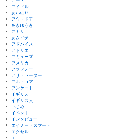
アート
アイドル
あいのり
アウトドア
あきゆうき
アキリ
あさイチ
アドバイス
アトリエ
アミューズ
アメリカ
アラフォー
アリ・ラーター
アル・ゴア
アンケート
イギリス
イギリス人
いじめ
イベント
インタビュー
エイミー・スマート
エクセル
エコ