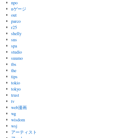
npo
nゲージ
out
parco
r25
shelly
sns
spa
studio
suumo
tbs
the
tips
tokio
tokyo
trust
tv
web漫画
wg
wisdom
wsj
アーティスト