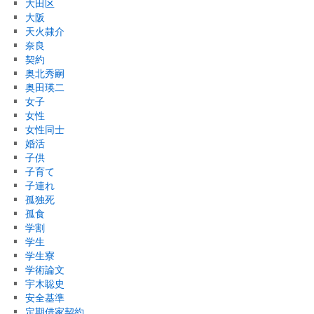
大田区
大阪
天火隷介
奈良
契約
奥北秀嗣
奥田瑛二
女子
女性
女性同士
婚活
子供
子育て
子連れ
孤独死
孤食
学割
学生
学生寮
学術論文
宇木聡史
安全基準
定期借家契約