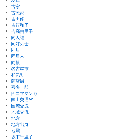
友達
古家
古民家
吉田修一
吉行和子
吉高由里子
同人誌
同好の士
同居
同居人
同棲
名古屋市
和気町
商店街
喜多一郎
四コママンガ
国土交通省
国際交流
地域交流
地方
地方出身
地震
坂下千里子