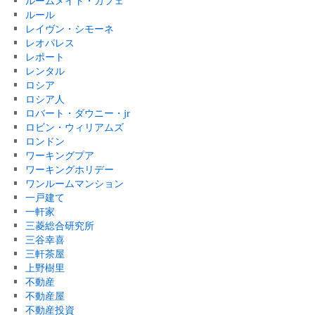
ルームメイト・カフェ
ルール
レイヴン・シモーネ
レオパレス
レポート
レンタル
ロシア
ロシア人
ロバート・ダウニー・jr
ロビン・ウィリアムズ
ロンドン
ワーキングプア
ワーキングホリデー
ワンルームマンション
一戸建て
一軒家
三菱総合研究所
三谷幸喜
三軒茶屋
上野樹里
不動産
不動産屋
不動産投資