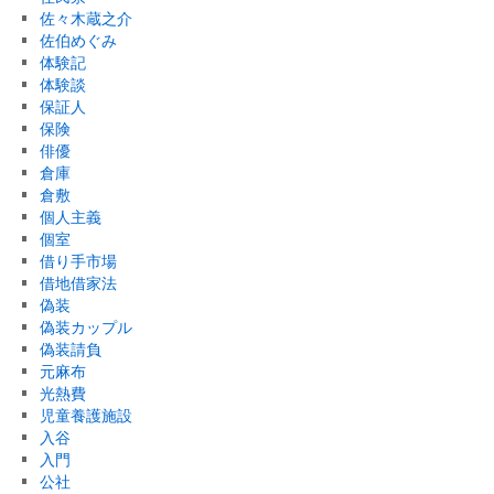
佐々木蔵之介
佐伯めぐみ
体験記
体験談
保証人
保険
俳優
倉庫
倉敷
個人主義
個室
借り手市場
借地借家法
偽装
偽装カップル
偽装請負
元麻布
光熱費
児童養護施設
入谷
入門
公社