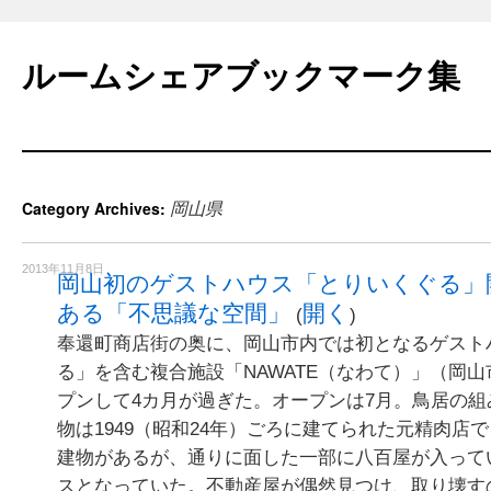
Skip
to
ルームシェアブックマーク集
content
岡山県
Category Archives:
2013年11月8日
岡山初のゲストハウス「とりいくぐる」
ある「不思議な空間」
開く
(
)
奉還町商店街の奥に、岡山市内では初となるゲスト
る」を含む複合施設「NAWATE（なわて）」（岡山
プンして4カ月が過ぎた。オープンは7月。鳥居の
物は1949（昭和24年）ごろに建てられた元精肉店
建物があるが、通りに面した一部に八百屋が入って
スとなっていた。不動産屋が偶然見つけ、取り壊す