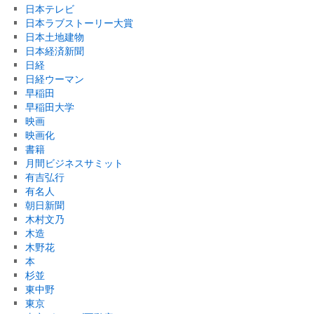
日本テレビ
日本ラブストーリー大賞
日本土地建物
日本経済新聞
日経
日経ウーマン
早稲田
早稲田大学
映画
映画化
書籍
月間ビジネスサミット
有吉弘行
有名人
朝日新聞
木村文乃
木造
木野花
本
杉並
東中野
東京