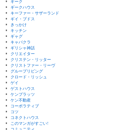
ギーク
ギークハウス
キーファー・サザーランド
ギイ・ブドス
きっかけ
キッチン
ギャグ
キャバクラ
ギリシャ神話
クリエイター
クリステン・リッター
クリストファー・リーヴ
グループリビング
クロード・リッシュ
ゲイ
ゲストハウス
ケンプラッツ
ケン不動産
コーポラティブ
コツ
コネクトハウス
このマンガがすごい!
コミュニティ