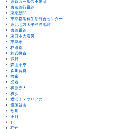
東京ガールズ不動産
東京急行電鉄
東京新聞
東京都消費生活総合センター
東北地方太平洋沖地震
東急電鉄
東日本大震災
東麻布
林遣都
株式投資
桐野
森山未來
森川智喜
検索
業者
榛原赤人
横浜
横浜ｆ・マリノス
横須賀市
欧州
正月
死
死亡