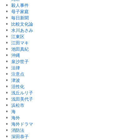
殺人事件
母子家庭
毎日新聞
比較文化論
水川あさみ
江東区
江田マキ
池田真紀
沖縄
泉沙世子
法律
注意点
津波
活性化
浅丘ルリ子
浅田美代子
浜松市
海
海外
海外ドラマ
消防法
深田恭子