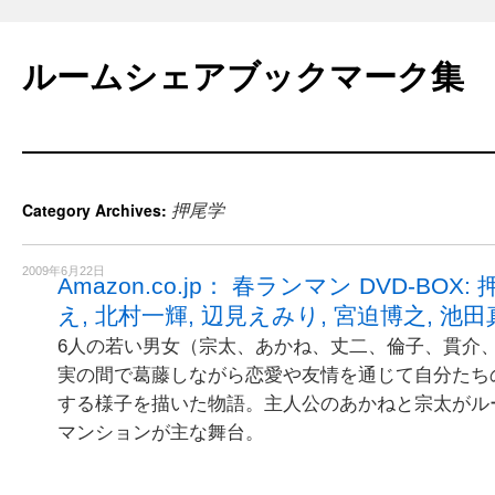
Skip
to
ルームシェアブックマーク集
content
押尾学
Category Archives:
2009年6月22日
Amazon.co.jp： 春ランマン DVD-BOX
え, 北村一輝, 辺見えみり, 宮迫博之, 池田真
6人の若い男女（宗太、あかね、丈二、倫子、貫介
実の間で葛藤しながら恋愛や友情を通じて自分たち
する様子を描いた物語。主人公のあかねと宗太がル
マンションが主な舞台。