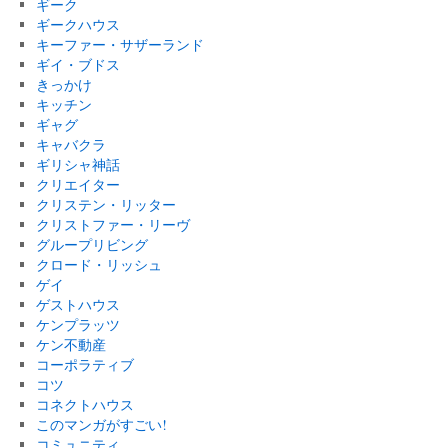
ギーク
ギークハウス
キーファー・サザーランド
ギイ・ブドス
きっかけ
キッチン
ギャグ
キャバクラ
ギリシャ神話
クリエイター
クリステン・リッター
クリストファー・リーヴ
グループリビング
クロード・リッシュ
ゲイ
ゲストハウス
ケンプラッツ
ケン不動産
コーポラティブ
コツ
コネクトハウス
このマンガがすごい!
コミュニティ