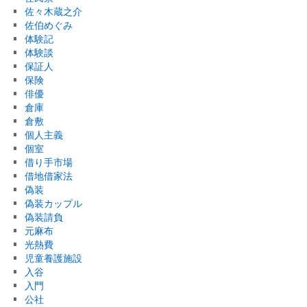
佐々木蔵之介
佐伯めぐみ
体験記
体験談
保証人
保険
俳優
倉庫
倉敷
個人主義
個室
借り手市場
借地借家法
偽装
偽装カップル
偽装請負
元麻布
光熱費
児童養護施設
入谷
入門
公社