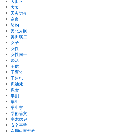
大田区
大阪
天火隷介
奈良
契約
奥北秀嗣
奥田瑛二
女子
女性
女性同士
婚活
子供
子育て
子連れ
孤独死
孤食
学割
学生
学生寮
学術論文
宇木聡史
安全基準
定期借家契約