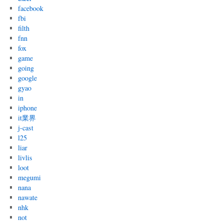
facebook
fbi
filth
fnn
fox
game
going
google
gyao
in
iphone
it業界
j-cast
l25
liar
livlis
loot
megumi
nana
nawate
nhk
not