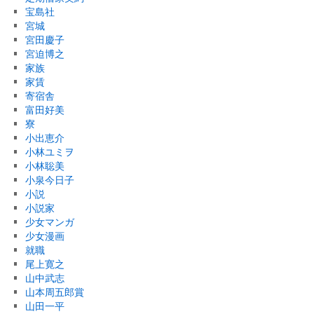
宝島社
宮城
宮田慶子
宮迫博之
家族
家賃
寄宿舎
富田好美
寮
小出恵介
小林ユミヲ
小林聡美
小泉今日子
小説
小説家
少女マンガ
少女漫画
就職
尾上寛之
山中武志
山本周五郎賞
山田一平