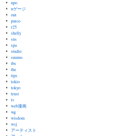
npo
nゲージ
out
parco
r25
shelly
sns
spa
studio
suumo
tbs
the
tips
tokio
tokyo
trust
tv
web漫画
wg
wisdom
wsj
アーティスト