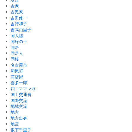
友達
古家
古民家
吉田修一
吉行和子
吉高由里子
同人誌
同好の士
同居
同居人
同棲
名古屋市
和気町
商店街
喜多一郎
四コママンガ
国土交通省
国際交流
地域交流
地方
地方出身
地震
坂下千里子