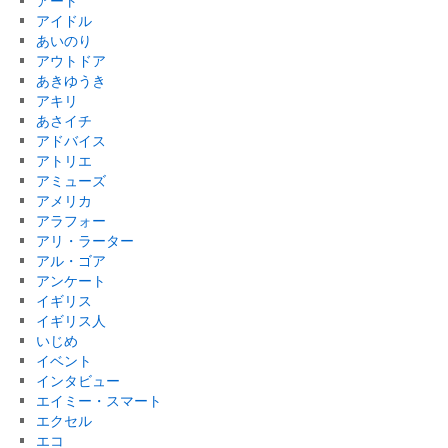
アート
アイドル
あいのり
アウトドア
あきゆうき
アキリ
あさイチ
アドバイス
アトリエ
アミューズ
アメリカ
アラフォー
アリ・ラーター
アル・ゴア
アンケート
イギリス
イギリス人
いじめ
イベント
インタビュー
エイミー・スマート
エクセル
エコ