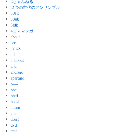
2ちゃんねる
２つの世代のアンサンブル
30代
30歳
3ldk
4コママンガ
about
aera
akb48
all
allabout
and
android
apartme
b—-
bbc
bbc1
bedsit
chaco
cm
don’t
dvd
excel