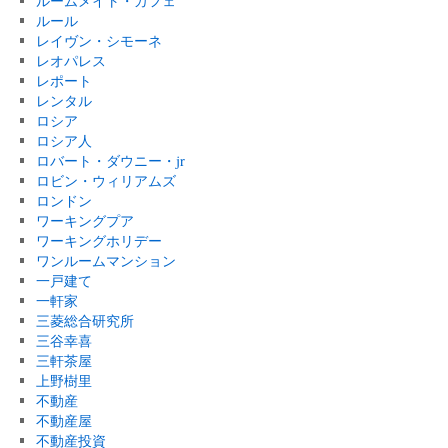
ルームメイト・カフェ
ルール
レイヴン・シモーネ
レオパレス
レポート
レンタル
ロシア
ロシア人
ロバート・ダウニー・jr
ロビン・ウィリアムズ
ロンドン
ワーキングプア
ワーキングホリデー
ワンルームマンション
一戸建て
一軒家
三菱総合研究所
三谷幸喜
三軒茶屋
上野樹里
不動産
不動産屋
不動産投資