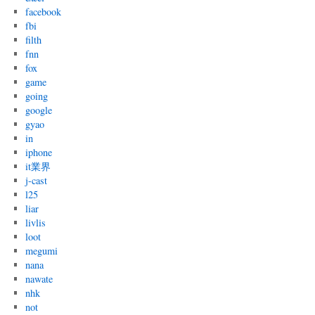
facebook
fbi
filth
fnn
fox
game
going
google
gyao
in
iphone
it業界
j-cast
l25
liar
livlis
loot
megumi
nana
nawate
nhk
not