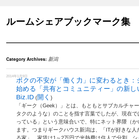
Skip
to
ルームシェアブックマーク集
content
新潟
Category Archives:
2014年1月9日
ボクの不安が「働く力」に変わるとき：
始める「共有とコミュニティー」の新しい働き方
Biz.ID
開く
(
)
「ギーク（Geek）」とは、もともとサブカルチャ
タクのような）のことを指す言葉でしたが、現在で
っている」という意味合いで、特にネット界隈（か
ます。つまりギークハウス新潟は、「ITが好きな人
る家」。家賃は1～2万円で光熱費は住人で分割。