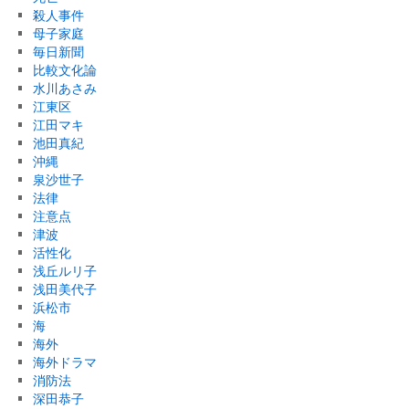
殺人事件
母子家庭
毎日新聞
比較文化論
水川あさみ
江東区
江田マキ
池田真紀
沖縄
泉沙世子
法律
注意点
津波
活性化
浅丘ルリ子
浅田美代子
浜松市
海
海外
海外ドラマ
消防法
深田恭子