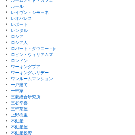
ルームメイト・カフェ
ルール
レイヴン・シモーネ
レオパレス
レポート
レンタル
ロシア
ロシア人
ロバート・ダウニー・jr
ロビン・ウィリアムズ
ロンドン
ワーキングプア
ワーキングホリデー
ワンルームマンション
一戸建て
一軒家
三菱総合研究所
三谷幸喜
三軒茶屋
上野樹里
不動産
不動産屋
不動産投資