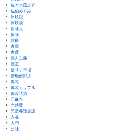
佐々木蔵之介
佐伯めぐみ
体験記
体験談
保証人
保険
俳優
倉庫
倉敷
個人主義
個室
借り手市場
借地借家法
偽装
偽装カップル
偽装請負
元麻布
光熱費
児童養護施設
入谷
入門
公社