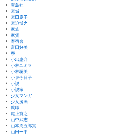
宝島社
宮城
宮田慶子
宮迫博之
家族
家賃
寄宿舎
富田好美
寮
小出恵介
小林ユミヲ
小林聡美
小泉今日子
小説
小説家
少女マンガ
少女漫画
就職
尾上寛之
山中武志
山本周五郎賞
山田一平