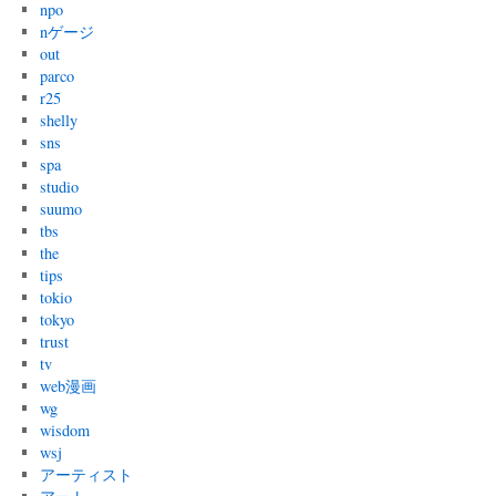
npo
nゲージ
out
parco
r25
shelly
sns
spa
studio
suumo
tbs
the
tips
tokio
tokyo
trust
tv
web漫画
wg
wisdom
wsj
アーティスト