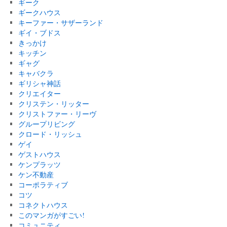
ギーク
ギークハウス
キーファー・サザーランド
ギイ・ブドス
きっかけ
キッチン
ギャグ
キャバクラ
ギリシャ神話
クリエイター
クリステン・リッター
クリストファー・リーヴ
グループリビング
クロード・リッシュ
ゲイ
ゲストハウス
ケンプラッツ
ケン不動産
コーポラティブ
コツ
コネクトハウス
このマンガがすごい!
コミュニティ