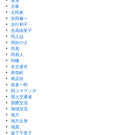
友達
古家
古民家
吉田修一
吉行和子
吉高由里子
同人誌
同好の士
同居
同居人
同棲
名古屋市
和気町
商店街
喜多一郎
四コママンガ
国土交通省
国際交流
地域交流
地方
地方出身
地震
坂下千里子