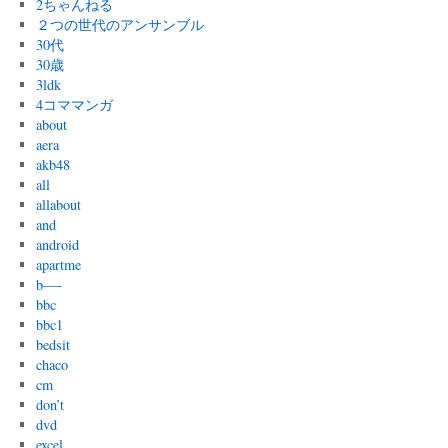
2ちゃんねる
２つの世代のアンサンブル
30代
30歳
3ldk
4コママンガ
about
aera
akb48
all
allabout
and
android
apartme
b—-
bbc
bbc1
bedsit
chaco
cm
don’t
dvd
excel