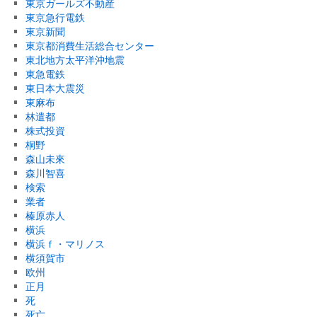
東京ガールズ不動産
東京急行電鉄
東京新聞
東京都消費生活総合センター
東北地方太平洋沖地震
東急電鉄
東日本大震災
東麻布
林遣都
株式投資
桐野
森山未來
森川智喜
検索
業者
榛原赤人
横浜
横浜ｆ・マリノス
横須賀市
欧州
正月
死
死亡