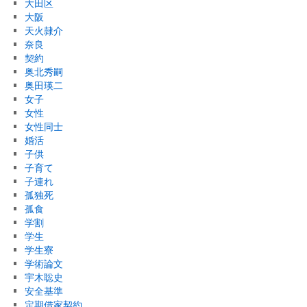
大田区
大阪
天火隷介
奈良
契約
奥北秀嗣
奥田瑛二
女子
女性
女性同士
婚活
子供
子育て
子連れ
孤独死
孤食
学割
学生
学生寮
学術論文
宇木聡史
安全基準
定期借家契約