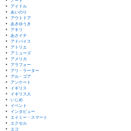
アート
アイドル
あいのり
アウトドア
あきゆうき
アキリ
あさイチ
アドバイス
アトリエ
アミューズ
アメリカ
アラフォー
アリ・ラーター
アル・ゴア
アンケート
イギリス
イギリス人
いじめ
イベント
インタビュー
エイミー・スマート
エクセル
エコ