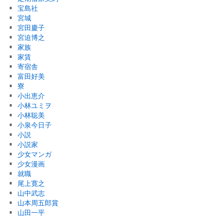
宝島社
宮城
宮田慶子
宮迫博之
家族
家賃
寄宿舎
富田好美
寮
小出恵介
小林ユミヲ
小林聡美
小泉今日子
小説
小説家
少女マンガ
少女漫画
就職
尾上寛之
山中武志
山本周五郎賞
山田一平