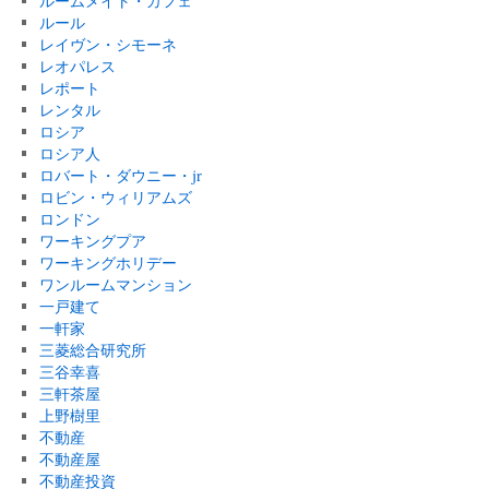
ルームメイト・カフェ
ルール
レイヴン・シモーネ
レオパレス
レポート
レンタル
ロシア
ロシア人
ロバート・ダウニー・jr
ロビン・ウィリアムズ
ロンドン
ワーキングプア
ワーキングホリデー
ワンルームマンション
一戸建て
一軒家
三菱総合研究所
三谷幸喜
三軒茶屋
上野樹里
不動産
不動産屋
不動産投資