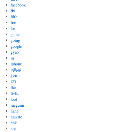
facebook
fbi
filth
fnn
fox
game
going
google
gyao
in
iphone
it業界
j-cast
l25
liar
livlis
loot
megumi
nana
nawate
nhk
not