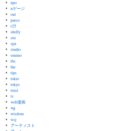
npo
nゲージ
out
parco
r25
shelly
sns
spa
studio
suumo
tbs
the
tips
tokio
tokyo
trust
tv
web漫画
wg
wisdom
wsj
アーティスト