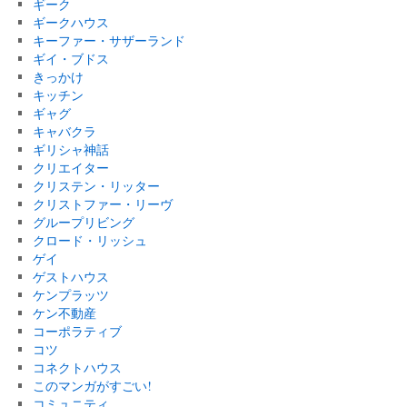
ギーク
ギークハウス
キーファー・サザーランド
ギイ・ブドス
きっかけ
キッチン
ギャグ
キャバクラ
ギリシャ神話
クリエイター
クリステン・リッター
クリストファー・リーヴ
グループリビング
クロード・リッシュ
ゲイ
ゲストハウス
ケンプラッツ
ケン不動産
コーポラティブ
コツ
コネクトハウス
このマンガがすごい!
コミュニティ