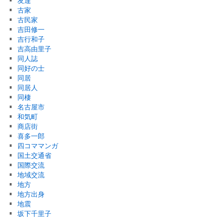
友達
古家
古民家
吉田修一
吉行和子
吉高由里子
同人誌
同好の士
同居
同居人
同棲
名古屋市
和気町
商店街
喜多一郎
四コママンガ
国土交通省
国際交流
地域交流
地方
地方出身
地震
坂下千里子