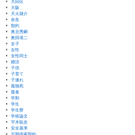
大田区
大阪
天火隷介
奈良
契約
奥北秀嗣
奥田瑛二
女子
女性
女性同士
婚活
子供
子育て
子連れ
孤独死
孤食
学割
学生
学生寮
学術論文
宇木聡史
安全基準
定期借家契約