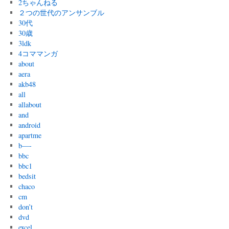
2ちゃんねる
２つの世代のアンサンブル
30代
30歳
3ldk
4コママンガ
about
aera
akb48
all
allabout
and
android
apartme
b—-
bbc
bbc1
bedsit
chaco
cm
don’t
dvd
excel