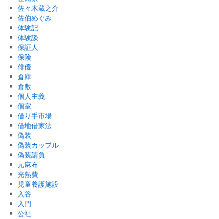
佐々木蔵之介
佐伯めぐみ
体験記
体験談
保証人
保険
俳優
倉庫
倉敷
個人主義
個室
借り手市場
借地借家法
偽装
偽装カップル
偽装請負
元麻布
光熱費
児童養護施設
入谷
入門
公社