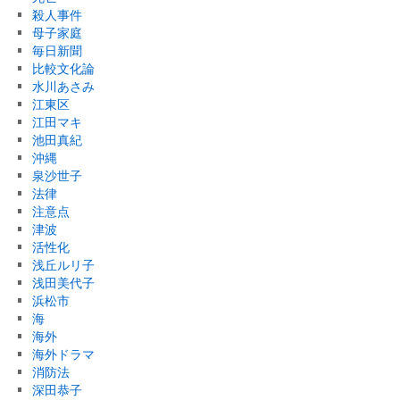
殺人事件
母子家庭
毎日新聞
比較文化論
水川あさみ
江東区
江田マキ
池田真紀
沖縄
泉沙世子
法律
注意点
津波
活性化
浅丘ルリ子
浅田美代子
浜松市
海
海外
海外ドラマ
消防法
深田恭子