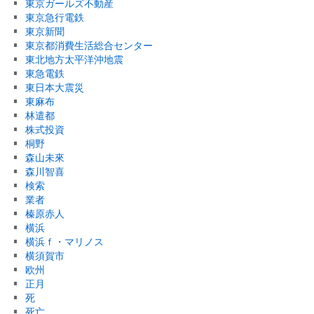
東京ガールズ不動産
東京急行電鉄
東京新聞
東京都消費生活総合センター
東北地方太平洋沖地震
東急電鉄
東日本大震災
東麻布
林遣都
株式投資
桐野
森山未來
森川智喜
検索
業者
榛原赤人
横浜
横浜ｆ・マリノス
横須賀市
欧州
正月
死
死亡