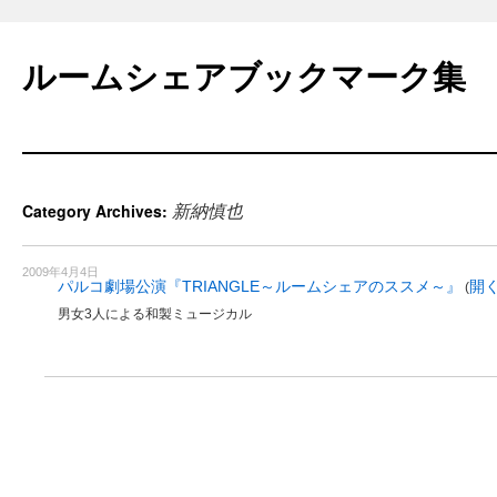
Skip
to
ルームシェアブックマーク集
content
新納慎也
Category Archives:
2009年4月4日
パルコ劇場公演『TRIANGLE～ルームシェアのススメ～』
開
(
男女3人による和製ミュージカル