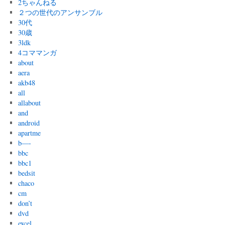
2ちゃんねる
２つの世代のアンサンブル
30代
30歳
3ldk
4コママンガ
about
aera
akb48
all
allabout
and
android
apartme
b—-
bbc
bbc1
bedsit
chaco
cm
don’t
dvd
excel