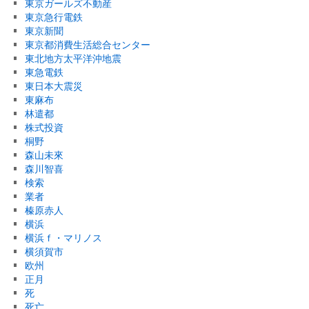
東京ガールズ不動産
東京急行電鉄
東京新聞
東京都消費生活総合センター
東北地方太平洋沖地震
東急電鉄
東日本大震災
東麻布
林遣都
株式投資
桐野
森山未來
森川智喜
検索
業者
榛原赤人
横浜
横浜ｆ・マリノス
横須賀市
欧州
正月
死
死亡