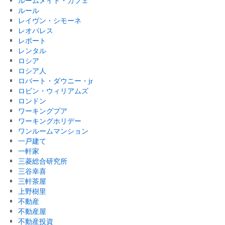
ルームメイト・カフェ
ルール
レイヴン・シモーネ
レオパレス
レポート
レンタル
ロシア
ロシア人
ロバート・ダウニー・jr
ロビン・ウィリアムズ
ロンドン
ワーキングプア
ワーキングホリデー
ワンルームマンション
一戸建て
一軒家
三菱総合研究所
三谷幸喜
三軒茶屋
上野樹里
不動産
不動産屋
不動産投資