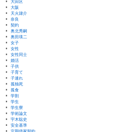
大田区
大阪
天火隷介
奈良
契約
奥北秀嗣
奥田瑛二
女子
女性
女性同士
婚活
子供
子育て
子連れ
孤独死
孤食
学割
学生
学生寮
学術論文
宇木聡史
安全基準
定期借家契約