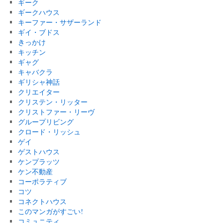
ギーク
ギークハウス
キーファー・サザーランド
ギイ・ブドス
きっかけ
キッチン
ギャグ
キャバクラ
ギリシャ神話
クリエイター
クリステン・リッター
クリストファー・リーヴ
グループリビング
クロード・リッシュ
ゲイ
ゲストハウス
ケンプラッツ
ケン不動産
コーポラティブ
コツ
コネクトハウス
このマンガがすごい!
コミュニティ