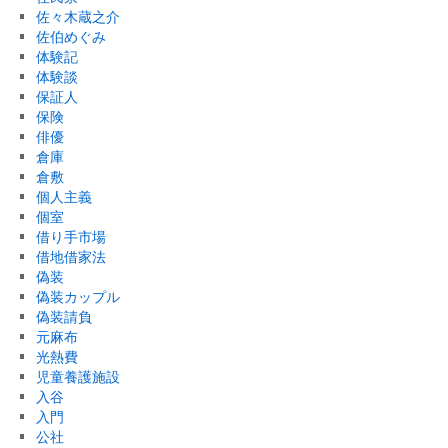
佐々木蔵之介
佐伯めぐみ
体験記
体験談
保証人
保険
俳優
倉庫
倉敷
個人主義
個室
借り手市場
借地借家法
偽装
偽装カップル
偽装請負
元麻布
光熱費
児童養護施設
入谷
入門
公社