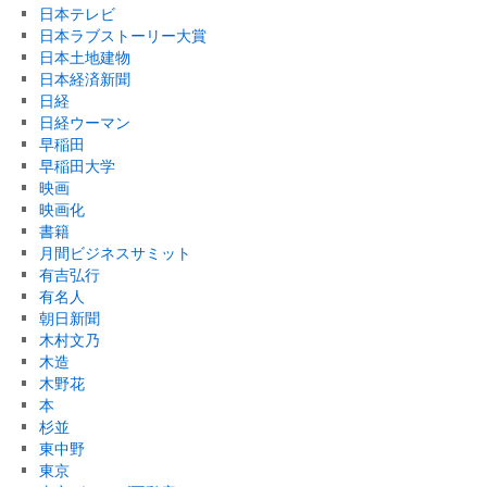
日本テレビ
日本ラブストーリー大賞
日本土地建物
日本経済新聞
日経
日経ウーマン
早稲田
早稲田大学
映画
映画化
書籍
月間ビジネスサミット
有吉弘行
有名人
朝日新聞
木村文乃
木造
木野花
本
杉並
東中野
東京