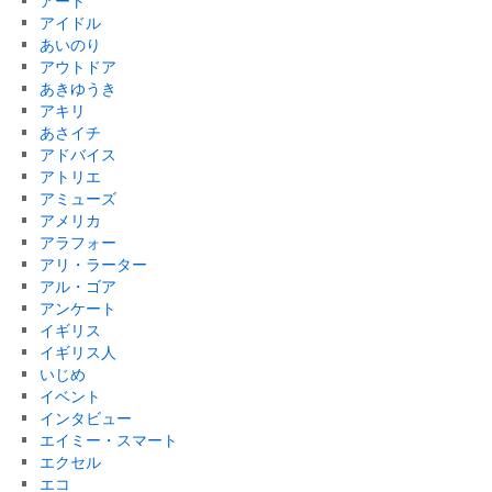
アート
アイドル
あいのり
アウトドア
あきゆうき
アキリ
あさイチ
アドバイス
アトリエ
アミューズ
アメリカ
アラフォー
アリ・ラーター
アル・ゴア
アンケート
イギリス
イギリス人
いじめ
イベント
インタビュー
エイミー・スマート
エクセル
エコ