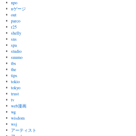
npo
nゲージ
out
parco
r25
shelly
sns
spa
studio
suumo
tbs
the
tips
tokio
tokyo
trust
tv
web漫画
wg
wisdom
wsj
アーティスト