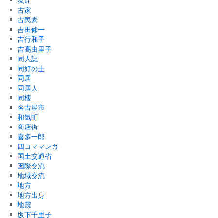
友達
古家
古民家
吉田修一
吉行和子
吉高由里子
同人誌
同好の士
同居
同居人
同棲
名古屋市
和気町
商店街
喜多一郎
四コママンガ
国土交通省
国際交流
地域交流
地方
地方出身
地震
坂下千里子