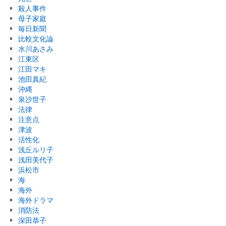
殺人事件
母子家庭
毎日新聞
比較文化論
水川あさみ
江東区
江田マキ
池田真紀
沖縄
泉沙世子
法律
注意点
津波
活性化
浅丘ルリ子
浅田美代子
浜松市
海
海外
海外ドラマ
消防法
深田恭子