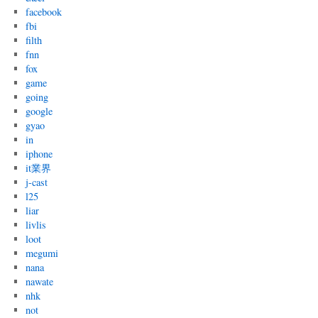
facebook
fbi
filth
fnn
fox
game
going
google
gyao
in
iphone
it業界
j-cast
l25
liar
livlis
loot
megumi
nana
nawate
nhk
not