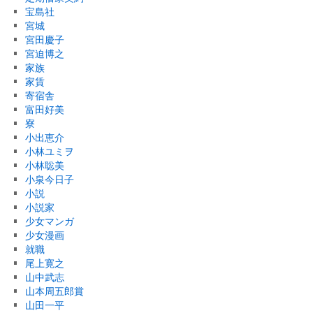
宝島社
宮城
宮田慶子
宮迫博之
家族
家賃
寄宿舎
富田好美
寮
小出恵介
小林ユミヲ
小林聡美
小泉今日子
小説
小説家
少女マンガ
少女漫画
就職
尾上寛之
山中武志
山本周五郎賞
山田一平