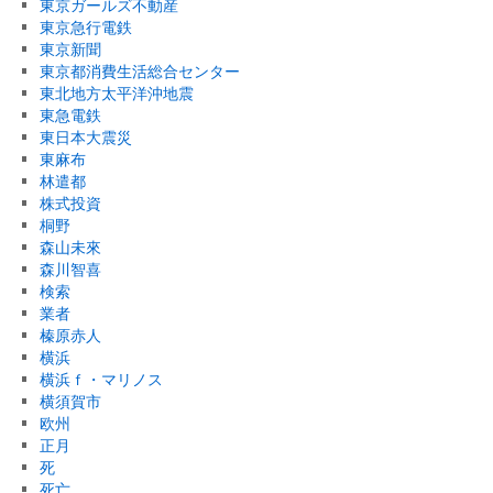
東京ガールズ不動産
東京急行電鉄
東京新聞
東京都消費生活総合センター
東北地方太平洋沖地震
東急電鉄
東日本大震災
東麻布
林遣都
株式投資
桐野
森山未來
森川智喜
検索
業者
榛原赤人
横浜
横浜ｆ・マリノス
横須賀市
欧州
正月
死
死亡