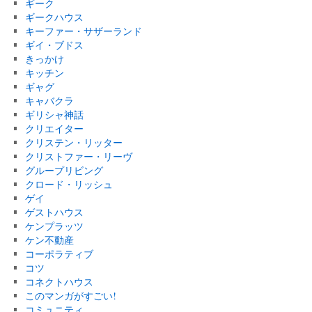
ギーク
ギークハウス
キーファー・サザーランド
ギイ・ブドス
きっかけ
キッチン
ギャグ
キャバクラ
ギリシャ神話
クリエイター
クリステン・リッター
クリストファー・リーヴ
グループリビング
クロード・リッシュ
ゲイ
ゲストハウス
ケンプラッツ
ケン不動産
コーポラティブ
コツ
コネクトハウス
このマンガがすごい!
コミュニティ