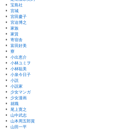
宝島社
宮城
宮田慶子
宮迫博之
家族
家賃
寄宿舎
富田好美
寮
小出恵介
小林ユミヲ
小林聡美
小泉今日子
小説
小説家
少女マンガ
少女漫画
就職
尾上寛之
山中武志
山本周五郎賞
山田一平