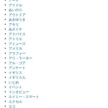
アート
アイドル
あいのり
アウトドア
あきゆうき
アキリ
あさイチ
アドバイス
アトリエ
アミューズ
アメリカ
アラフォー
アリ・ラーター
アル・ゴア
アンケート
イギリス
イギリス人
いじめ
イベント
インタビュー
エイミー・スマート
エクセル
エコ