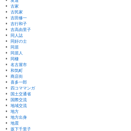
友達
古家
古民家
吉田修一
吉行和子
吉高由里子
同人誌
同好の士
同居
同居人
同棲
名古屋市
和気町
商店街
喜多一郎
四コママンガ
国土交通省
国際交流
地域交流
地方
地方出身
地震
坂下千里子