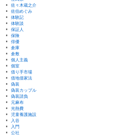
佐々木蔵之介
佐伯めぐみ
体験記
体験談
保証人
保険
俳優
倉庫
倉敷
個人主義
個室
借り手市場
借地借家法
偽装
偽装カップル
偽装請負
元麻布
光熱費
児童養護施設
入谷
入門
公社