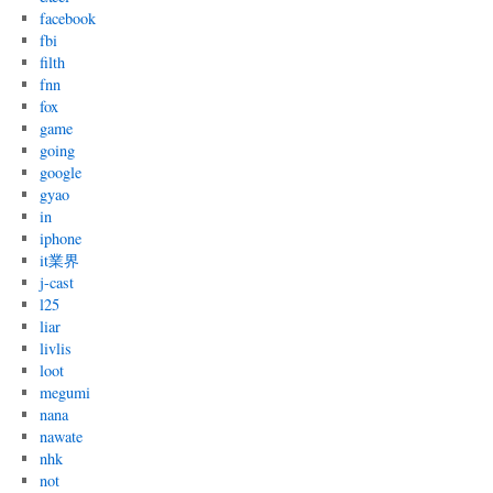
facebook
fbi
filth
fnn
fox
game
going
google
gyao
in
iphone
it業界
j-cast
l25
liar
livlis
loot
megumi
nana
nawate
nhk
not