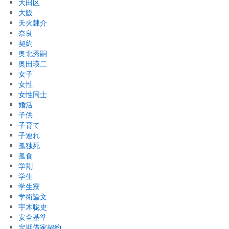
大田区
大阪
天火隷介
奈良
契約
奥北秀嗣
奥田瑛二
女子
女性
女性同士
婚活
子供
子育て
子連れ
孤独死
孤食
学割
学生
学生寮
学術論文
宇木聡史
安全基準
定期借家契約