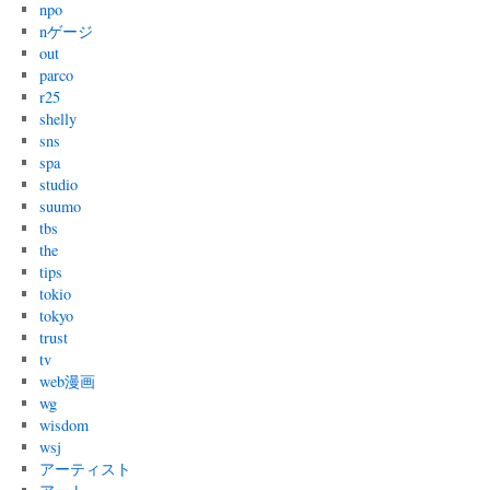
npo
nゲージ
out
parco
r25
shelly
sns
spa
studio
suumo
tbs
the
tips
tokio
tokyo
trust
tv
web漫画
wg
wisdom
wsj
アーティスト