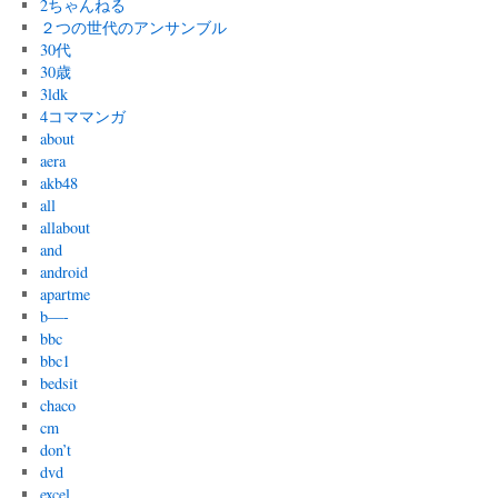
2ちゃんねる
２つの世代のアンサンブル
30代
30歳
3ldk
4コママンガ
about
aera
akb48
all
allabout
and
android
apartme
b—-
bbc
bbc1
bedsit
chaco
cm
don’t
dvd
excel