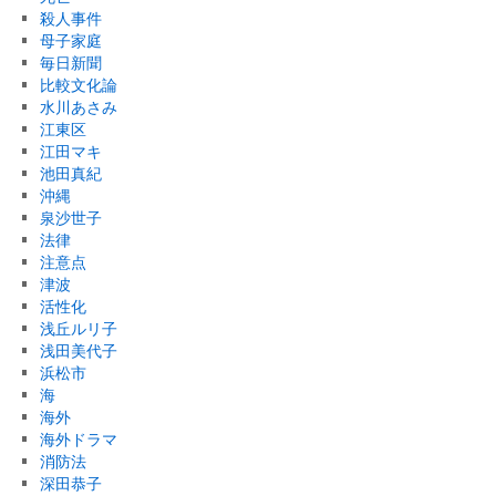
殺人事件
母子家庭
毎日新聞
比較文化論
水川あさみ
江東区
江田マキ
池田真紀
沖縄
泉沙世子
法律
注意点
津波
活性化
浅丘ルリ子
浅田美代子
浜松市
海
海外
海外ドラマ
消防法
深田恭子