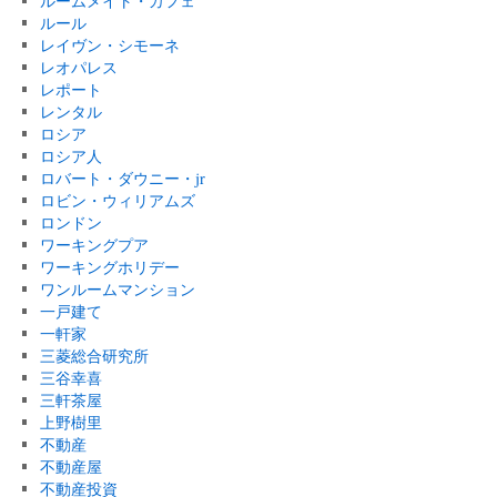
ルームメイト・カフェ
ルール
レイヴン・シモーネ
レオパレス
レポート
レンタル
ロシア
ロシア人
ロバート・ダウニー・jr
ロビン・ウィリアムズ
ロンドン
ワーキングプア
ワーキングホリデー
ワンルームマンション
一戸建て
一軒家
三菱総合研究所
三谷幸喜
三軒茶屋
上野樹里
不動産
不動産屋
不動産投資