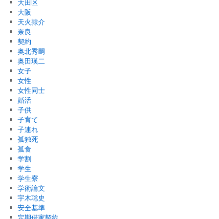
大田区
大阪
天火隷介
奈良
契約
奥北秀嗣
奥田瑛二
女子
女性
女性同士
婚活
子供
子育て
子連れ
孤独死
孤食
学割
学生
学生寮
学術論文
宇木聡史
安全基準
定期借家契約