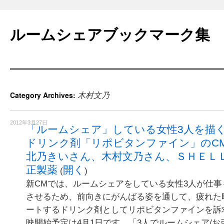
Skip
to
ルームシェアブックマーク集
content
木村文乃
Category Archives:
2012年3月27日
「ルームシェア」している女性3人を描くC
ドリンク剤「リポビタンファイン」のC
北乃きいさん、木村文乃さん、ＳＨＥＬＬＹ
正製薬
開く
(
)
新CMでは、ルームシェアをしている女性3人が仕
させるため、前向きにがんばる姿を通して、疲れた
ートするドリンク剤としてリポビタンファインを訴
映開始予定は4月1日です。「3人でルームシェア/お引