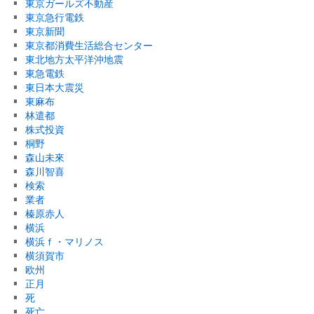
東京ガールズ不動産
東京急行電鉄
東京新聞
東京都消費生活総合センター
東北地方太平洋沖地震
東急電鉄
東日本大震災
東麻布
林遣都
株式投資
桐野
森山未來
森川智喜
検索
業者
榛原赤人
横浜
横浜ｆ・マリノス
横須賀市
欧州
正月
死
死亡