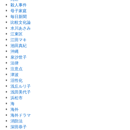
殺人事件
母子家庭
毎日新聞
比較文化論
水川あさみ
江東区
江田マキ
池田真紀
沖縄
泉沙世子
法律
注意点
津波
活性化
浅丘ルリ子
浅田美代子
浜松市
海
海外
海外ドラマ
消防法
深田恭子