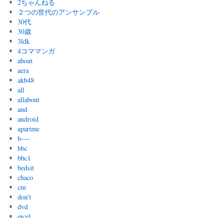
2ちゃんねる
２つの世代のアンサンブル
30代
30歳
3ldk
4コママンガ
about
aera
akb48
all
allabout
and
android
apartme
b—-
bbc
bbc1
bedsit
chaco
cm
don’t
dvd
excel