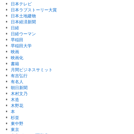
日本テレビ
日本ラブストーリー大賞
日本土地建物
日本経済新聞
日経
日経ウーマン
早稲田
早稲田大学
映画
映画化
書籍
月間ビジネスサミット
有吉弘行
有名人
朝日新聞
木村文乃
木造
木野花
本
杉並
東中野
東京