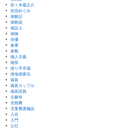
佐々木蔵之介
佐伯めぐみ
体験記
体験談
保証人
保険
俳優
倉庫
倉敷
個人主義
個室
借り手市場
借地借家法
偽装
偽装カップル
偽装請負
元麻布
光熱費
児童養護施設
入谷
入門
公社