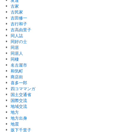
友達
古家
古民家
吉田修一
吉行和子
吉高由里子
同人誌
同好の士
同居
同居人
同棲
名古屋市
和気町
商店街
喜多一郎
四コママンガ
国土交通省
国際交流
地域交流
地方
地方出身
地震
坂下千里子