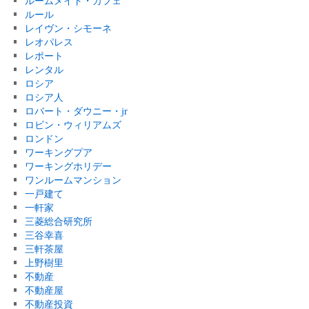
ルームメイト・カフェ
ルール
レイヴン・シモーネ
レオパレス
レポート
レンタル
ロシア
ロシア人
ロバート・ダウニー・jr
ロビン・ウィリアムズ
ロンドン
ワーキングプア
ワーキングホリデー
ワンルームマンション
一戸建て
一軒家
三菱総合研究所
三谷幸喜
三軒茶屋
上野樹里
不動産
不動産屋
不動産投資