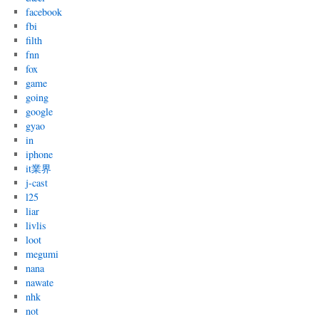
facebook
fbi
filth
fnn
fox
game
going
google
gyao
in
iphone
it業界
j-cast
l25
liar
livlis
loot
megumi
nana
nawate
nhk
not