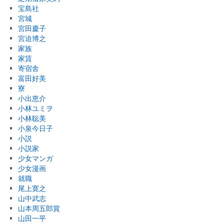
宝島社
宮城
宮田慶子
宮迫博之
家族
家賃
寄宿舎
富田好美
寮
小出恵介
小林ユミヲ
小林聡美
小泉今日子
小説
小説家
少女マンガ
少女漫画
就職
尾上寛之
山中武志
山本周五郎賞
山田一平