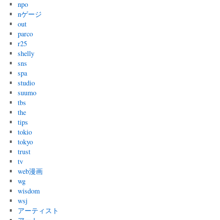
npo
nゲージ
out
parco
r25
shelly
sns
spa
studio
suumo
tbs
the
tips
tokio
tokyo
trust
tv
web漫画
wg
wisdom
wsj
アーティスト