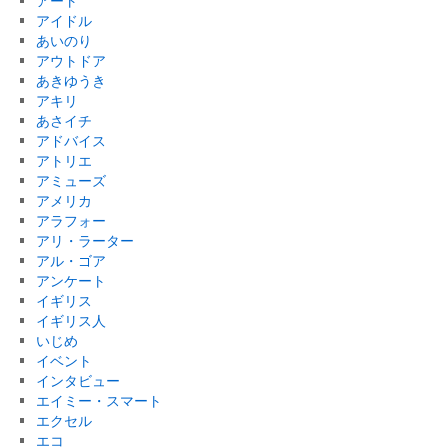
アート
アイドル
あいのり
アウトドア
あきゆうき
アキリ
あさイチ
アドバイス
アトリエ
アミューズ
アメリカ
アラフォー
アリ・ラーター
アル・ゴア
アンケート
イギリス
イギリス人
いじめ
イベント
インタビュー
エイミー・スマート
エクセル
エコ