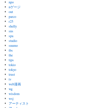
npo
nゲージ
out
parco
r25
shelly
sns
spa
studio
suumo
tbs
the
tips
tokio
tokyo
trust
tv
web漫画
wg
wisdom
wsj
アーティスト