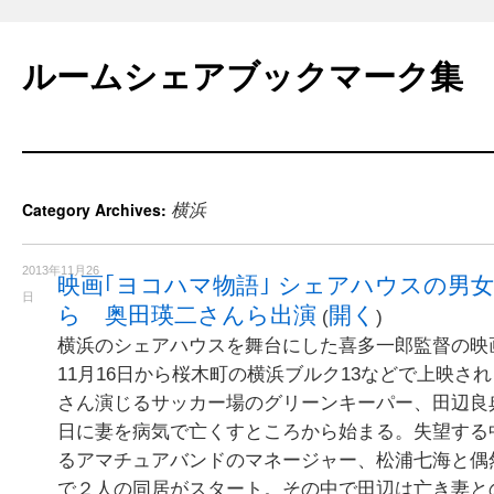
Skip
to
ルームシェアブックマーク集
content
横浜
Category Archives:
2013年11月26
映画｢ヨコハマ物語｣ シェアハウスの男女描
日
ら 奥田瑛二さんら出演
開く
(
)
横浜のシェアハウスを舞台にした喜多一郎監督の映
11月16日から桜木町の横浜ブルク13などで上映さ
さん演じるサッカー場のグリーンキーパー、田辺良
日に妻を病気で亡くすところから始まる。失望する
るアマチュアバンドのマネージャー、松浦七海と偶
で２人の同居がスタート。その中で田辺は亡き妻と