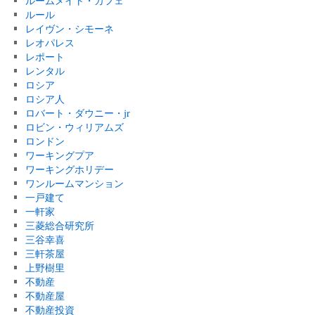
ルームメイト・カフェ
ルール
レイヴン・シモーネ
レオパレス
レポート
レンタル
ロシア
ロシア人
ロバート・ダウニー・jr
ロビン・ウィリアムズ
ロンドン
ワーキングプア
ワーキングホリデー
ワンルームマンション
一戸建て
一軒家
三菱総合研究所
三谷幸喜
三軒茶屋
上野樹里
不動産
不動産屋
不動産投資