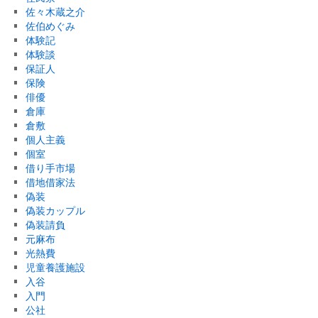
佐々木蔵之介
佐伯めぐみ
体験記
体験談
保証人
保険
俳優
倉庫
倉敷
個人主義
個室
借り手市場
借地借家法
偽装
偽装カップル
偽装請負
元麻布
光熱費
児童養護施設
入谷
入門
公社