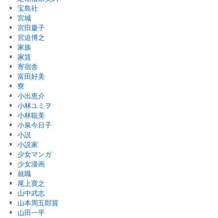
宝島社
宮城
宮田慶子
宮迫博之
家族
家賃
寄宿舎
富田好美
寮
小出恵介
小林ユミヲ
小林聡美
小泉今日子
小説
小説家
少女マンガ
少女漫画
就職
尾上寛之
山中武志
山本周五郎賞
山田一平