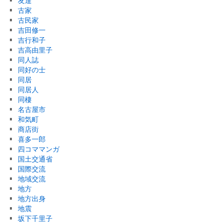
友達
古家
古民家
吉田修一
吉行和子
吉高由里子
同人誌
同好の士
同居
同居人
同棲
名古屋市
和気町
商店街
喜多一郎
四コママンガ
国土交通省
国際交流
地域交流
地方
地方出身
地震
坂下千里子