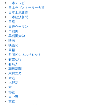
日本テレビ
日本ラブストーリー大賞
日本土地建物
日本経済新聞
日経
日経ウーマン
早稲田
早稲田大学
映画
映画化
書籍
月間ビジネスサミット
有吉弘行
有名人
朝日新聞
木村文乃
木造
木野花
本
杉並
東中野
東京