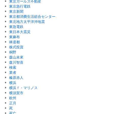
東京ガールズ不動産
東京急行電鉄
東京新聞
東京都消費生活総合センター
東北地方太平洋沖地震
東急電鉄
東日本大震災
東麻布
林遣都
株式投資
桐野
森山未來
森川智喜
検索
業者
榛原赤人
横浜
横浜ｆ・マリノス
横須賀市
欧州
正月
死
死亡