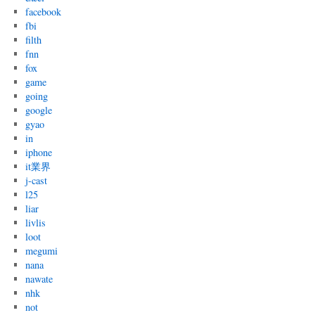
facebook
fbi
filth
fnn
fox
game
going
google
gyao
in
iphone
it業界
j-cast
l25
liar
livlis
loot
megumi
nana
nawate
nhk
not