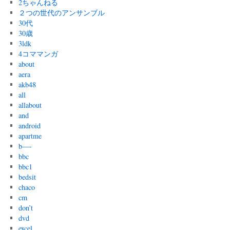
2ちゃんねる
２つの世代のアンサンブル
30代
30歳
3ldk
4コママンガ
about
aera
akb48
all
allabout
and
android
apartme
b—-
bbc
bbc1
bedsit
chaco
cm
don’t
dvd
excel