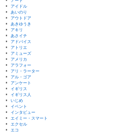
アート
アイドル
あいのり
アウトドア
あきゆうき
アキリ
あさイチ
アドバイス
アトリエ
アミューズ
アメリカ
アラフォー
アリ・ラーター
アル・ゴア
アンケート
イギリス
イギリス人
いじめ
イベント
インタビュー
エイミー・スマート
エクセル
エコ