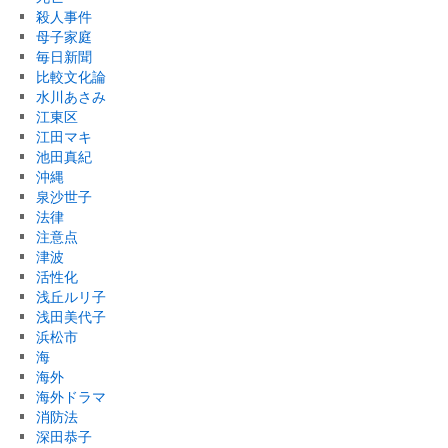
殺人事件
母子家庭
毎日新聞
比較文化論
水川あさみ
江東区
江田マキ
池田真紀
沖縄
泉沙世子
法律
注意点
津波
活性化
浅丘ルリ子
浅田美代子
浜松市
海
海外
海外ドラマ
消防法
深田恭子