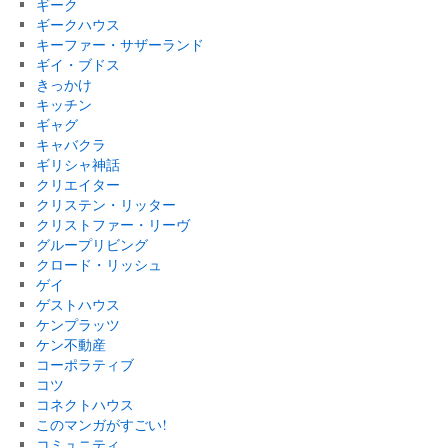
ギーク
ギークハウス
キーファー・サザーランド
ギイ・ブドス
きっかけ
キッチン
ギャグ
キャバクラ
ギリシャ神話
クリエイター
クリステン・リッター
クリストファー・リーヴ
グループリビング
クロード・リッシュ
ゲイ
ゲストハウス
ケンプラッツ
ケン不動産
コーポラティブ
コツ
コネクトハウス
このマンガがすごい!
コミュニティ