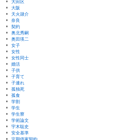
大田区
大阪
天火隷介
奈良
契約
奥北秀嗣
奥田瑛二
女子
女性
女性同士
婚活
子供
子育て
子連れ
孤独死
孤食
学割
学生
学生寮
学術論文
宇木聡史
安全基準
定期借家契約