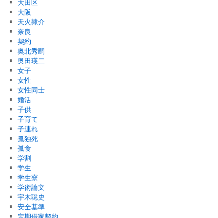
大田区
大阪
天火隷介
奈良
契約
奥北秀嗣
奥田瑛二
女子
女性
女性同士
婚活
子供
子育て
子連れ
孤独死
孤食
学割
学生
学生寮
学術論文
宇木聡史
安全基準
定期借家契約