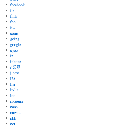
facebook
fbi
filth
fnn
fox
game
going
google
gyao
in
iphone
it業界
j-cast
l25
liar
livlis
loot
megumi
nana
nawate
nhk
not