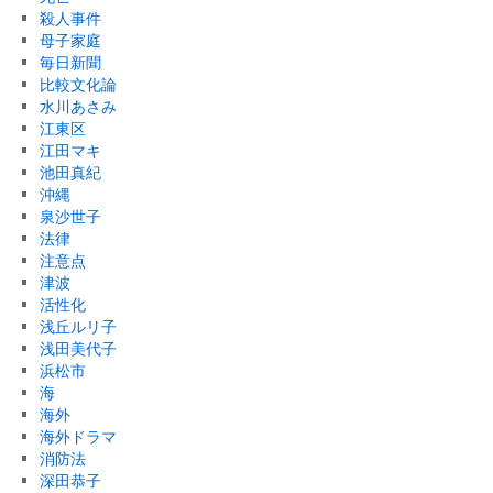
殺人事件
母子家庭
毎日新聞
比較文化論
水川あさみ
江東区
江田マキ
池田真紀
沖縄
泉沙世子
法律
注意点
津波
活性化
浅丘ルリ子
浅田美代子
浜松市
海
海外
海外ドラマ
消防法
深田恭子