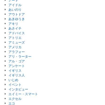
アート
アイドル
あいのり
アウトドア
あきゆうき
アキリ
あさイチ
アドバイス
アトリエ
アミューズ
アメリカ
アラフォー
アリ・ラーター
アル・ゴア
アンケート
イギリス
イギリス人
いじめ
イベント
インタビュー
エイミー・スマート
エクセル
エコ