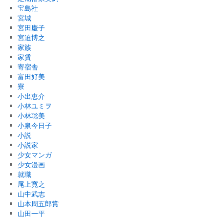
宝島社
宮城
宮田慶子
宮迫博之
家族
家賃
寄宿舎
富田好美
寮
小出恵介
小林ユミヲ
小林聡美
小泉今日子
小説
小説家
少女マンガ
少女漫画
就職
尾上寛之
山中武志
山本周五郎賞
山田一平