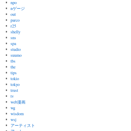
npo
nゲージ
out
parco
r25
shelly
sns
spa
studio
suumo
tbs
the
tips
tokio
tokyo
trust
tv
web漫画
wg
wisdom
wsj
アーティスト