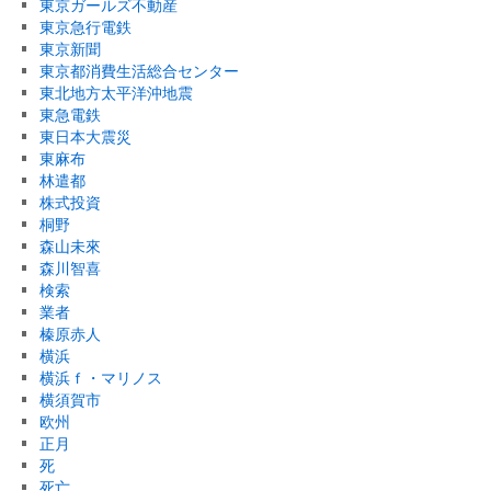
東京ガールズ不動産
東京急行電鉄
東京新聞
東京都消費生活総合センター
東北地方太平洋沖地震
東急電鉄
東日本大震災
東麻布
林遣都
株式投資
桐野
森山未來
森川智喜
検索
業者
榛原赤人
横浜
横浜ｆ・マリノス
横須賀市
欧州
正月
死
死亡