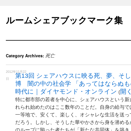
Skip
to
ルームシェアブックマーク集
content
死亡
Category Archives:
2012年11月22
第13回 シェアハウスに映る死、夢、そ
日
博 闇の中の社会学 「あってはならぬ
時代に｜ダイヤモンド・オンライン
開
(
特に都市部の若者を中心に、シェアハウスという新
れられ始めたのはここ数年のことだ。自身の給与で
一等地で、安くて、楽しく、オシャレな生活を送っ
だろう。しかし、そうした華やかさから身を潜める
のループに陥った者たちが「新たな共同体」を築き