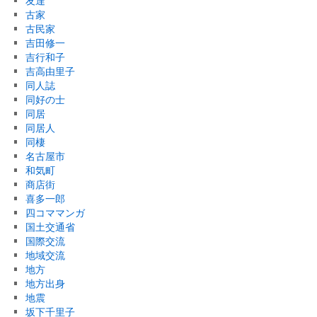
友達
古家
古民家
吉田修一
吉行和子
吉高由里子
同人誌
同好の士
同居
同居人
同棲
名古屋市
和気町
商店街
喜多一郎
四コママンガ
国土交通省
国際交流
地域交流
地方
地方出身
地震
坂下千里子