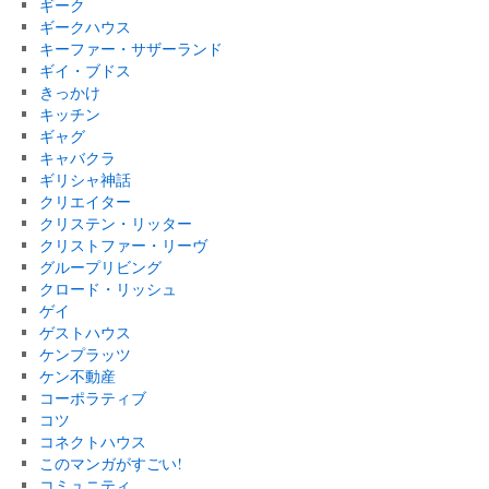
ギーク
ギークハウス
キーファー・サザーランド
ギイ・ブドス
きっかけ
キッチン
ギャグ
キャバクラ
ギリシャ神話
クリエイター
クリステン・リッター
クリストファー・リーヴ
グループリビング
クロード・リッシュ
ゲイ
ゲストハウス
ケンプラッツ
ケン不動産
コーポラティブ
コツ
コネクトハウス
このマンガがすごい!
コミュニティ