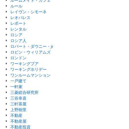
ルームメイト・カフェ
ルール
レイヴン・シモーネ
レオパレス
レポート
レンタル
ロシア
ロシア人
ロバート・ダウニー・jr
ロビン・ウィリアムズ
ロンドン
ワーキングプア
ワーキングホリデー
ワンルームマンション
一戸建て
一軒家
三菱総合研究所
三谷幸喜
三軒茶屋
上野樹里
不動産
不動産屋
不動産投資