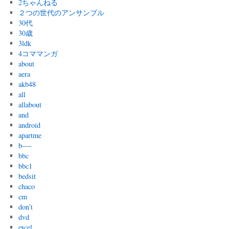
2ちゃんねる
２つの世代のアンサンブル
30代
30歳
3ldk
4コママンガ
about
aera
akb48
all
allabout
and
android
apartme
b—-
bbc
bbc1
bedsit
chaco
cm
don’t
dvd
excel