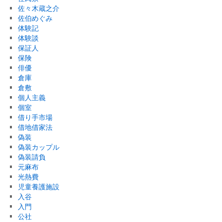
佐々木蔵之介
佐伯めぐみ
体験記
体験談
保証人
保険
俳優
倉庫
倉敷
個人主義
個室
借り手市場
借地借家法
偽装
偽装カップル
偽装請負
元麻布
光熱費
児童養護施設
入谷
入門
公社