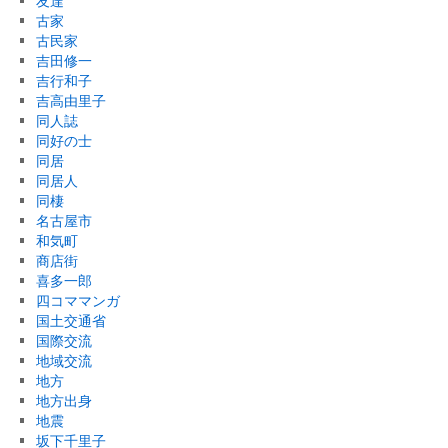
友達
古家
古民家
吉田修一
吉行和子
吉高由里子
同人誌
同好の士
同居
同居人
同棲
名古屋市
和気町
商店街
喜多一郎
四コママンガ
国土交通省
国際交流
地域交流
地方
地方出身
地震
坂下千里子