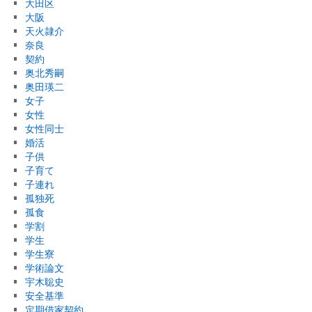
大田区
大阪
天火隷介
奈良
契約
奥北秀嗣
奥田瑛二
女子
女性
女性同士
婚活
子供
子育て
子連れ
孤独死
孤食
学割
学生
学生寮
学術論文
宇木聡史
安全基準
定期借家契約