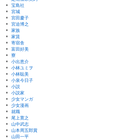
宝島社
宮城
宮田慶子
宮迫博之
家族
家賃
寄宿舎
富田好美
寮
小出恵介
小林ユミヲ
小林聡美
小泉今日子
小説
小説家
少女マンガ
少女漫画
就職
尾上寛之
山中武志
山本周五郎賞
山田一平