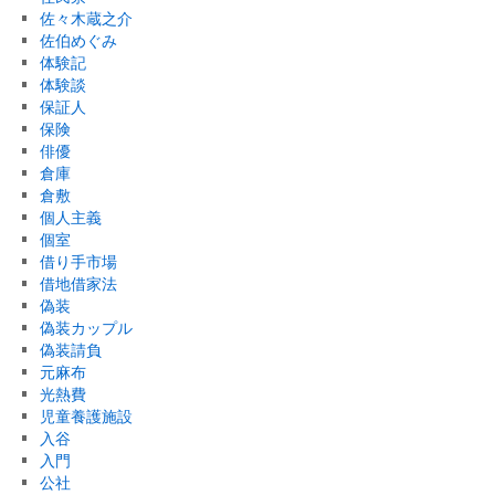
佐々木蔵之介
佐伯めぐみ
体験記
体験談
保証人
保険
俳優
倉庫
倉敷
個人主義
個室
借り手市場
借地借家法
偽装
偽装カップル
偽装請負
元麻布
光熱費
児童養護施設
入谷
入門
公社