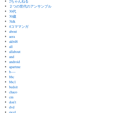
2ちゃんねる
２つの世代のアンサンブル
30代
30歳
3ldk
4コママンガ
about
aera
akb48
all
allabout
and
android
apartme
b—-
bbc
bbc1
bedsit
chaco
cm
don’t
dvd
excel