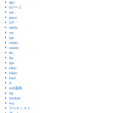
npo
nゲージ
out
parco
r25
shelly
sns
spa
studio
suumo
tbs
the
tips
tokio
tokyo
trust
tv
web漫画
wg
wisdom
wsj
アーティスト