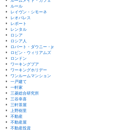
ルームメイト・カフェ
ルール
レイヴン・シモーネ
レオパレス
レポート
レンタル
ロシア
ロシア人
ロバート・ダウニー・jr
ロビン・ウィリアムズ
ロンドン
ワーキングプア
ワーキングホリデー
ワンルームマンション
一戸建て
一軒家
三菱総合研究所
三谷幸喜
三軒茶屋
上野樹里
不動産
不動産屋
不動産投資