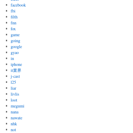
facebook
fbi
filth
fnn
fox
game
going
google
gyao
in
iphone
it業界
j-cast
l25
liar
livlis
loot
megumi
nana
nawate
nhk
not