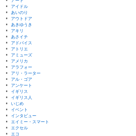
アート
アイドル
あいのり
アウトドア
あきゆうき
アキリ
あさイチ
アドバイス
アトリエ
アミューズ
アメリカ
アラフォー
アリ・ラーター
アル・ゴア
アンケート
イギリス
イギリス人
いじめ
イベント
インタビュー
エイミー・スマート
エクセル
エコ