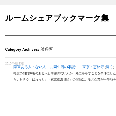
Skip
to
ルームシェアブックマーク集
content
渋谷区
Category Archives:
2010年4月23日
障害ある人・ない人、共同生活の家誕生 東京・恵比寿
開く
(
)
軽度の知的障害のある人と障害のない人が一緒に暮らすことを条件にした
た。ＮＰＯ「ぱれっと」（東京都渋谷区）の宿願に、地元企業が一等地を