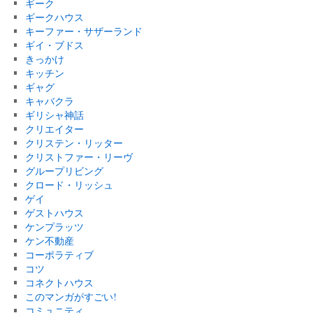
ギーク
ギークハウス
キーファー・サザーランド
ギイ・ブドス
きっかけ
キッチン
ギャグ
キャバクラ
ギリシャ神話
クリエイター
クリステン・リッター
クリストファー・リーヴ
グループリビング
クロード・リッシュ
ゲイ
ゲストハウス
ケンプラッツ
ケン不動産
コーポラティブ
コツ
コネクトハウス
このマンガがすごい!
コミュニティ