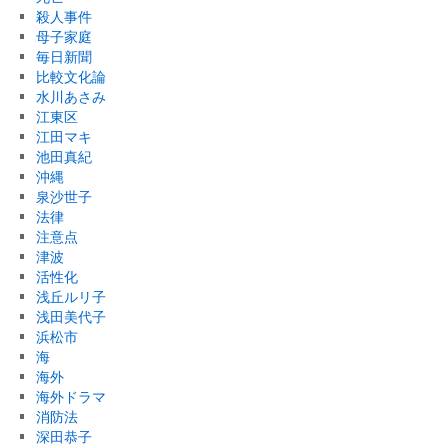
殺人事件
母子家庭
毎日新聞
比較文化論
水川あさみ
江東区
江田マキ
池田真紀
沖縄
泉沙世子
法律
注意点
津波
活性化
浅丘ルリ子
浅田美代子
浜松市
海
海外
海外ドラマ
消防法
深田恭子