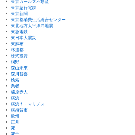
東京ガールズ不動産
東京急行電鉄
東京新聞
東京都消費生活総合センター
東北地方太平洋沖地震
東急電鉄
東日本大震災
東麻布
林遣都
株式投資
桐野
森山未來
森川智喜
検索
業者
榛原赤人
横浜
横浜ｆ・マリノス
横須賀市
欧州
正月
死
死亡