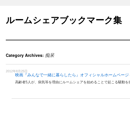
Skip
to
ルームシェアブックマーク集
content
痴呆
Category Archives:
2012年8月25日
映画『みんなで一緒に暮らしたら』オフィシャルホームページ
高齢者5人が、病気等を理由にルームシェアを始めることで起こる騒動を描