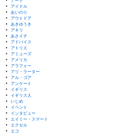
アート
アイドル
あいのり
アウトドア
あきゆうき
アキリ
あさイチ
アドバイス
アトリエ
アミューズ
アメリカ
アラフォー
アリ・ラーター
アル・ゴア
アンケート
イギリス
イギリス人
いじめ
イベント
インタビュー
エイミー・スマート
エクセル
エコ