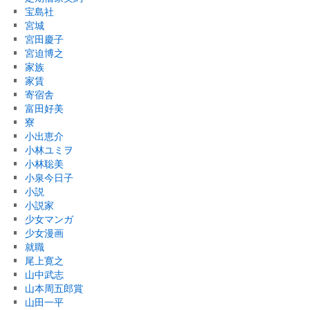
宝島社
宮城
宮田慶子
宮迫博之
家族
家賃
寄宿舎
富田好美
寮
小出恵介
小林ユミヲ
小林聡美
小泉今日子
小説
小説家
少女マンガ
少女漫画
就職
尾上寛之
山中武志
山本周五郎賞
山田一平