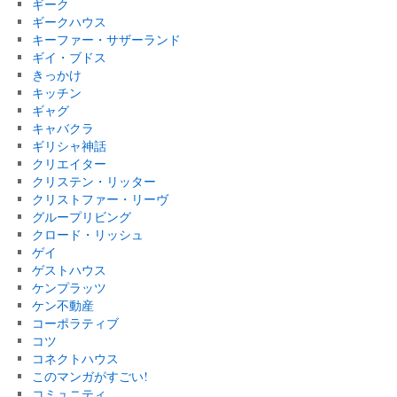
ギーク
ギークハウス
キーファー・サザーランド
ギイ・ブドス
きっかけ
キッチン
ギャグ
キャバクラ
ギリシャ神話
クリエイター
クリステン・リッター
クリストファー・リーヴ
グループリビング
クロード・リッシュ
ゲイ
ゲストハウス
ケンプラッツ
ケン不動産
コーポラティブ
コツ
コネクトハウス
このマンガがすごい!
コミュニティ