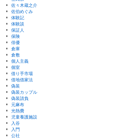
佐々木蔵之介
佐伯めぐみ
体験記
体験談
保証人
保険
俳優
倉庫
倉敷
個人主義
個室
借り手市場
借地借家法
偽装
偽装カップル
偽装請負
元麻布
光熱費
児童養護施設
入谷
入門
公社