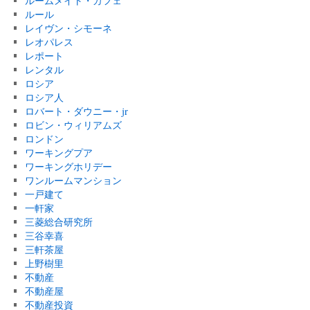
ルームメイト・カフェ
ルール
レイヴン・シモーネ
レオパレス
レポート
レンタル
ロシア
ロシア人
ロバート・ダウニー・jr
ロビン・ウィリアムズ
ロンドン
ワーキングプア
ワーキングホリデー
ワンルームマンション
一戸建て
一軒家
三菱総合研究所
三谷幸喜
三軒茶屋
上野樹里
不動産
不動産屋
不動産投資