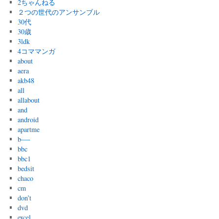
2ちゃんねる
２つの世代のアンサンブル
30代
30歳
3ldk
4コママンガ
about
aera
akb48
all
allabout
and
android
apartme
b—-
bbc
bbc1
bedsit
chaco
cm
don’t
dvd
excel