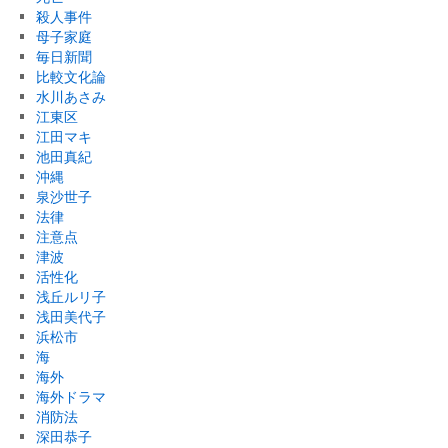
殺人事件
母子家庭
毎日新聞
比較文化論
水川あさみ
江東区
江田マキ
池田真紀
沖縄
泉沙世子
法律
注意点
津波
活性化
浅丘ルリ子
浅田美代子
浜松市
海
海外
海外ドラマ
消防法
深田恭子