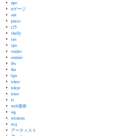
npo
nゲージ
out
parco
r25
shelly
sns
spa
studio
suumo
tbs
the
tips
tokio
tokyo
trust
tv
web漫画
wg
wisdom
wsj
アーティスト