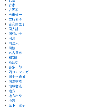
友達
古家
古民家
吉田修一
吉行和子
吉高由里子
同人誌
同好の士
同居
同居人
同棲
名古屋市
和気町
商店街
喜多一郎
四コママンガ
国土交通省
国際交流
地域交流
地方
地方出身
地震
坂下千里子