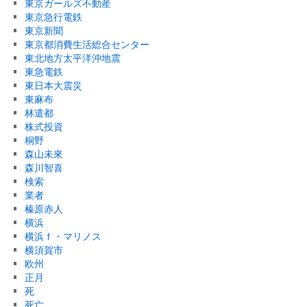
東京ガールズ不動産
東京急行電鉄
東京新聞
東京都消費生活総合センター
東北地方太平洋沖地震
東急電鉄
東日本大震災
東麻布
林遣都
株式投資
桐野
森山未來
森川智喜
検索
業者
榛原赤人
横浜
横浜ｆ・マリノス
横須賀市
欧州
正月
死
死亡