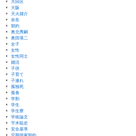
大田区
大阪
天火隷介
奈良
契約
奥北秀嗣
奥田瑛二
女子
女性
女性同士
婚活
子供
子育て
子連れ
孤独死
孤食
学割
学生
学生寮
学術論文
宇木聡史
安全基準
定期借家契約