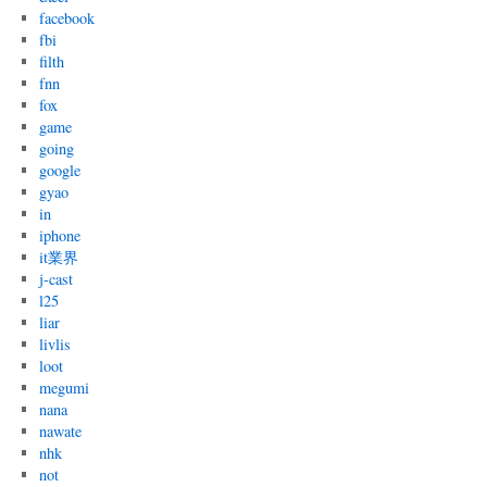
facebook
fbi
filth
fnn
fox
game
going
google
gyao
in
iphone
it業界
j-cast
l25
liar
livlis
loot
megumi
nana
nawate
nhk
not