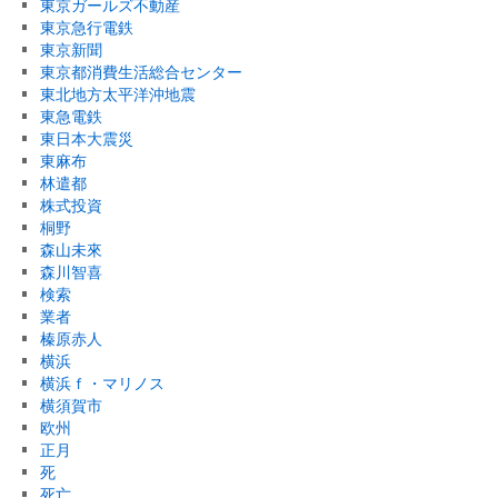
東京ガールズ不動産
東京急行電鉄
東京新聞
東京都消費生活総合センター
東北地方太平洋沖地震
東急電鉄
東日本大震災
東麻布
林遣都
株式投資
桐野
森山未來
森川智喜
検索
業者
榛原赤人
横浜
横浜ｆ・マリノス
横須賀市
欧州
正月
死
死亡