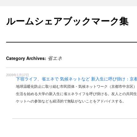
Skip
to
ルームシェアブックマーク集
content
省エネ
Category Archives:
2009年1月17日
下宿ライフ、省エネで 気候ネットなど 新入生に呼び掛け：京
地球温暖化防止に取り組む市民団体・気候ネットワーク（京都市中京区）
生活を始める大学の新入生に省エネライフを呼び掛ける。友人との共同生
ケットへの参加なども経済的で無駄がないことをアドバイスする。