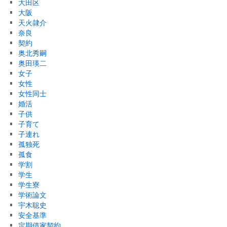
大田区
大阪
天火隷介
奈良
契約
奥北秀嗣
奥田瑛二
女子
女性
女性同士
婚活
子供
子育て
子連れ
孤独死
孤食
学割
学生
学生寮
学術論文
宇木聡史
安全基準
定期借家契約