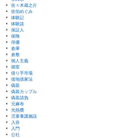
佐々木蔵之介
佐伯めぐみ
体験記
体験談
保証人
保険
俳優
倉庫
倉敷
個人主義
個室
借り手市場
借地借家法
偽装
偽装カップル
偽装請負
元麻布
光熱費
児童養護施設
入谷
入門
公社