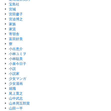
宝島社
宮城
宮田慶子
宮迫博之
家族
家賃
寄宿舎
富田好美
寮
小出恵介
小林ユミヲ
小林聡美
小泉今日子
小説
小説家
少女マンガ
少女漫画
就職
尾上寛之
山中武志
山本周五郎賞
山田一平