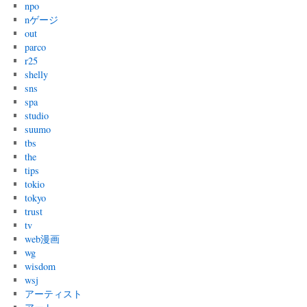
npo
nゲージ
out
parco
r25
shelly
sns
spa
studio
suumo
tbs
the
tips
tokio
tokyo
trust
tv
web漫画
wg
wisdom
wsj
アーティスト