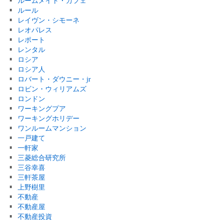
ルームメイト・カフェ
ルール
レイヴン・シモーネ
レオパレス
レポート
レンタル
ロシア
ロシア人
ロバート・ダウニー・jr
ロビン・ウィリアムズ
ロンドン
ワーキングプア
ワーキングホリデー
ワンルームマンション
一戸建て
一軒家
三菱総合研究所
三谷幸喜
三軒茶屋
上野樹里
不動産
不動産屋
不動産投資