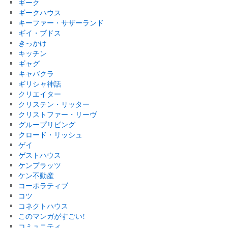
ギーク
ギークハウス
キーファー・サザーランド
ギイ・ブドス
きっかけ
キッチン
ギャグ
キャバクラ
ギリシャ神話
クリエイター
クリステン・リッター
クリストファー・リーヴ
グループリビング
クロード・リッシュ
ゲイ
ゲストハウス
ケンプラッツ
ケン不動産
コーポラティブ
コツ
コネクトハウス
このマンガがすごい!
コミュニティ