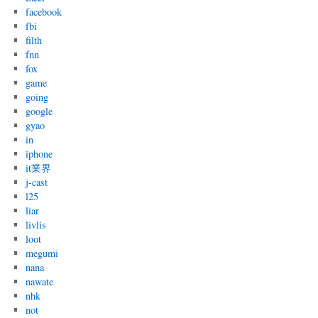
facebook
fbi
filth
fnn
fox
game
going
google
gyao
in
iphone
it業界
j-cast
l25
liar
livlis
loot
megumi
nana
nawate
nhk
not