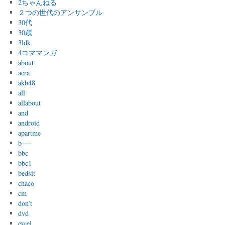
2ちゃんねる
２つの世代のアンサンブル
30代
30歳
3ldk
4コママンガ
about
aera
akb48
all
allabout
and
android
apartme
b—-
bbc
bbc1
bedsit
chaco
cm
don’t
dvd
excel