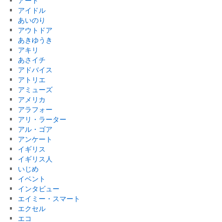
アート
アイドル
あいのり
アウトドア
あきゆうき
アキリ
あさイチ
アドバイス
アトリエ
アミューズ
アメリカ
アラフォー
アリ・ラーター
アル・ゴア
アンケート
イギリス
イギリス人
いじめ
イベント
インタビュー
エイミー・スマート
エクセル
エコ