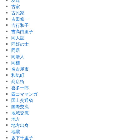
友達
古家
古民家
吉田修一
吉行和子
吉高由里子
同人誌
同好の士
同居
同居人
同棲
名古屋市
和気町
商店街
喜多一郎
四コママンガ
国土交通省
国際交流
地域交流
地方
地方出身
地震
坂下千里子