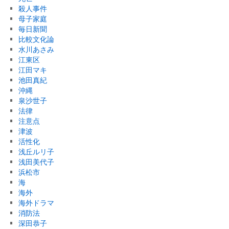
殺人事件
母子家庭
毎日新聞
比較文化論
水川あさみ
江東区
江田マキ
池田真紀
沖縄
泉沙世子
法律
注意点
津波
活性化
浅丘ルリ子
浅田美代子
浜松市
海
海外
海外ドラマ
消防法
深田恭子