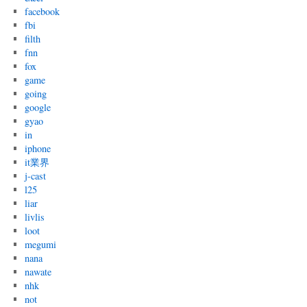
facebook
fbi
filth
fnn
fox
game
going
google
gyao
in
iphone
it業界
j-cast
l25
liar
livlis
loot
megumi
nana
nawate
nhk
not