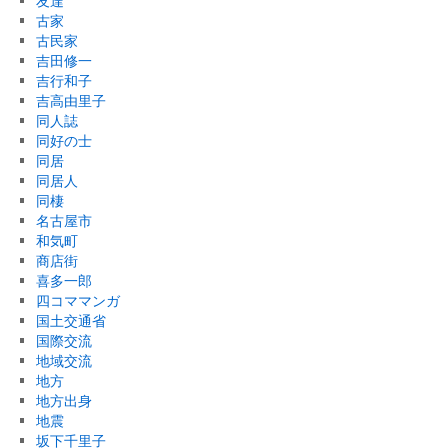
友達
古家
古民家
吉田修一
吉行和子
吉高由里子
同人誌
同好の士
同居
同居人
同棲
名古屋市
和気町
商店街
喜多一郎
四コママンガ
国土交通省
国際交流
地域交流
地方
地方出身
地震
坂下千里子