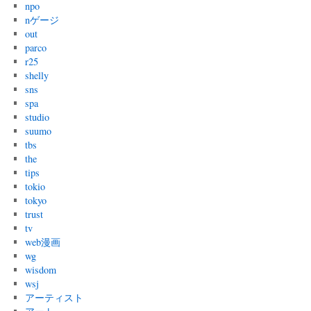
npo
nゲージ
out
parco
r25
shelly
sns
spa
studio
suumo
tbs
the
tips
tokio
tokyo
trust
tv
web漫画
wg
wisdom
wsj
アーティスト