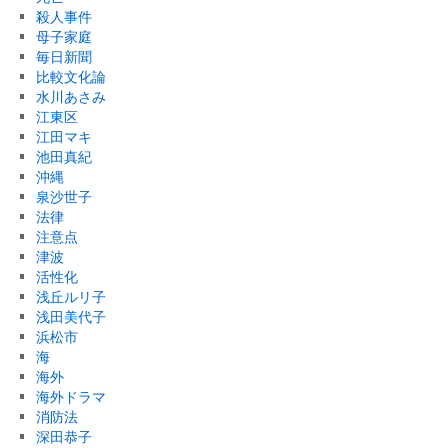
殺人事件
母子家庭
毎日新聞
比較文化論
水川あさみ
江東区
江田マキ
池田真紀
沖縄
泉沙世子
法律
注意点
津波
活性化
浅丘ルリ子
浅田美代子
浜松市
海
海外
海外ドラマ
消防法
深田恭子