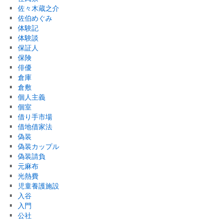
佐々木蔵之介
佐伯めぐみ
体験記
体験談
保証人
保険
俳優
倉庫
倉敷
個人主義
個室
借り手市場
借地借家法
偽装
偽装カップル
偽装請負
元麻布
光熱費
児童養護施設
入谷
入門
公社