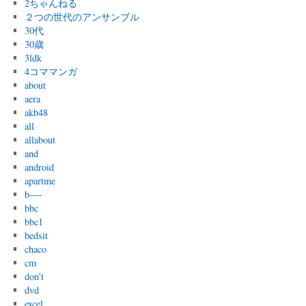
2ちゃんねる
２つの世代のアンサンブル
30代
30歳
3ldk
4コママンガ
about
aera
akb48
all
allabout
and
android
apartme
b—-
bbc
bbc1
bedsit
chaco
cm
don’t
dvd
excel