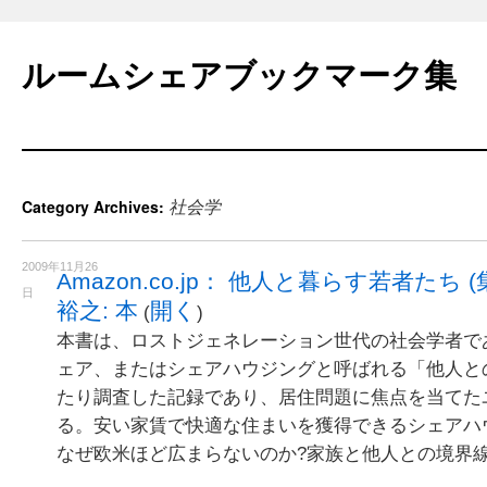
Skip
to
ルームシェアブックマーク集
content
社会学
Category Archives:
2009年11月26
Amazon.co.jp： 他人と暮らす若者たち 
日
裕之: 本
開く
(
)
本書は、ロストジェネレーション世代の社会学者で
ェア、またはシェアハウジングと呼ばれる「他人と
たり調査した記録であり、居住問題に焦点を当てた
る。安い家賃で快適な住まいを獲得できるシェアハ
なぜ欧米ほど広まらないのか?家族と他人との境界