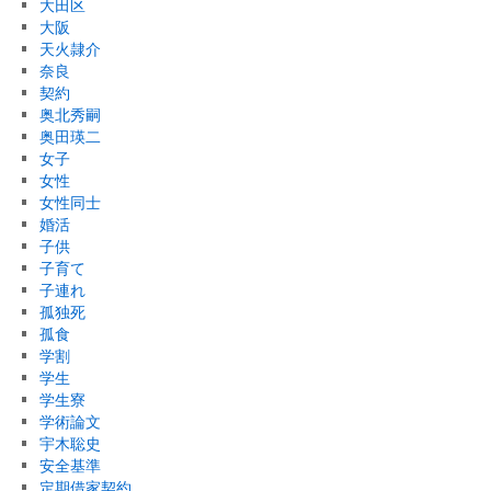
大田区
大阪
天火隷介
奈良
契約
奥北秀嗣
奥田瑛二
女子
女性
女性同士
婚活
子供
子育て
子連れ
孤独死
孤食
学割
学生
学生寮
学術論文
宇木聡史
安全基準
定期借家契約