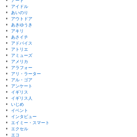
アート
アイドル
あいのり
アウトドア
あきゆうき
アキリ
あさイチ
アドバイス
アトリエ
アミューズ
アメリカ
アラフォー
アリ・ラーター
アル・ゴア
アンケート
イギリス
イギリス人
いじめ
イベント
インタビュー
エイミー・スマート
エクセル
エコ