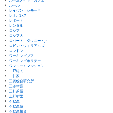
ルームメイト・カフェ
ルール
レイヴン・シモーネ
レオパレス
レポート
レンタル
ロシア
ロシア人
ロバート・ダウニー・jr
ロビン・ウィリアムズ
ロンドン
ワーキングプア
ワーキングホリデー
ワンルームマンション
一戸建て
一軒家
三菱総合研究所
三谷幸喜
三軒茶屋
上野樹里
不動産
不動産屋
不動産投資