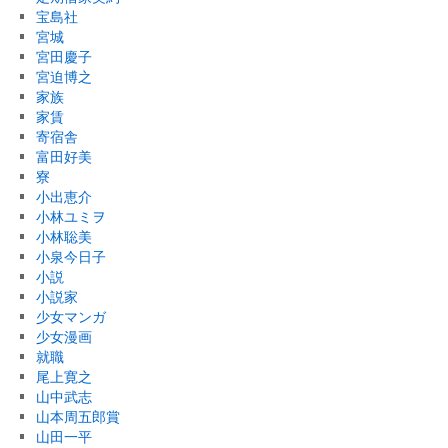
宝島社
宮城
宮田慶子
宮迫博之
家族
家賃
寄宿舎
富田好美
寮
小出恵介
小林ユミヲ
小林聡美
小泉今日子
小説
小説家
少女マンガ
少女漫画
就職
尾上寛之
山中武志
山本周五郎賞
山田一平