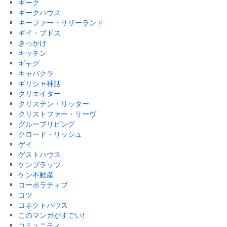
ギーク
ギークハウス
キーファー・サザーランド
ギイ・ブドス
きっかけ
キッチン
ギャグ
キャバクラ
ギリシャ神話
クリエイター
クリステン・リッター
クリストファー・リーヴ
グループリビング
クロード・リッシュ
ゲイ
ゲストハウス
ケンプラッツ
ケン不動産
コーポラティブ
コツ
コネクトハウス
このマンガがすごい!
コミュニティ