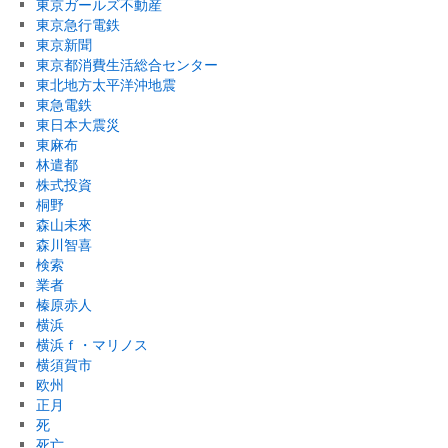
東京ガールズ不動産
東京急行電鉄
東京新聞
東京都消費生活総合センター
東北地方太平洋沖地震
東急電鉄
東日本大震災
東麻布
林遣都
株式投資
桐野
森山未來
森川智喜
検索
業者
榛原赤人
横浜
横浜ｆ・マリノス
横須賀市
欧州
正月
死
死亡