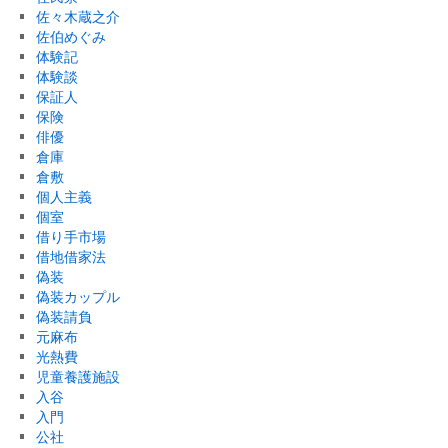
佐々木蔵之介
佐伯めぐみ
体験記
体験談
保証人
保険
俳優
倉庫
倉敷
個人主義
個室
借り手市場
借地借家法
偽装
偽装カップル
偽装請負
元麻布
光熱費
児童養護施設
入谷
入門
公社