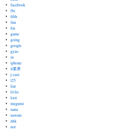
facebook
fbi
filth
fnn
fox
game
going
google
gyao
in
iphone
it業界
j-cast
l25
liar
livlis
loot
megumi
nana
nawate
nhk
not