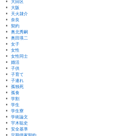
大田区
大阪
天火隷介
奈良
契約
奥北秀嗣
奥田瑛二
女子
女性
女性同士
婚活
子供
子育て
子連れ
孤独死
孤食
学割
学生
学生寮
学術論文
宇木聡史
安全基準
定期借家契約