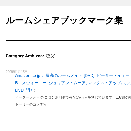
Skip
to
ルームシェアブックマーク集
content
祖父
Category Archives:
2009年1月15日
Amazon.co.jp： 最高のルームメイト [DVD]: ピーター・イェ
B・スウィーニー, ジュリアン・ムーア, マックス・アップル, 
DVD
開く
(
)
ピーターフォーク(コロンボ刑事で有名)が老人を演じています。107歳
トーリーのコメディ