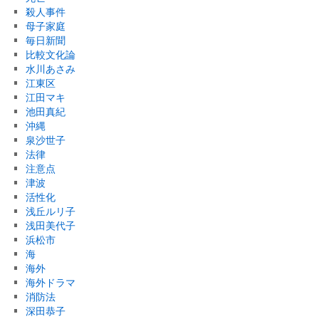
殺人事件
母子家庭
毎日新聞
比較文化論
水川あさみ
江東区
江田マキ
池田真紀
沖縄
泉沙世子
法律
注意点
津波
活性化
浅丘ルリ子
浅田美代子
浜松市
海
海外
海外ドラマ
消防法
深田恭子