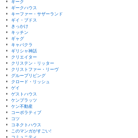
ギーク
ギークハウス
キーファー・サザーランド
ギイ・ブドス
きっかけ
キッチン
ギャグ
キャバクラ
ギリシャ神話
クリエイター
クリステン・リッター
クリストファー・リーヴ
グループリビング
クロード・リッシュ
ゲイ
ゲストハウス
ケンプラッツ
ケン不動産
コーポラティブ
コツ
コネクトハウス
このマンガがすごい!
コミュニティ