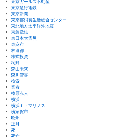
東京ガールズ不動産
東京急行電鉄
東京新聞
東京都消費生活総合センター
東北地方太平洋沖地震
東急電鉄
東日本大震災
東麻布
林遣都
株式投資
桐野
森山未來
森川智喜
検索
業者
榛原赤人
横浜
横浜ｆ・マリノス
横須賀市
欧州
正月
死
死亡