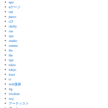
npo
nゲージ
out
parco
r25
shelly
sns
spa
studio
suumo
tbs
the
tips
tokio
tokyo
trust
tv
web漫画
wg
wisdom
wsj
アーティスト