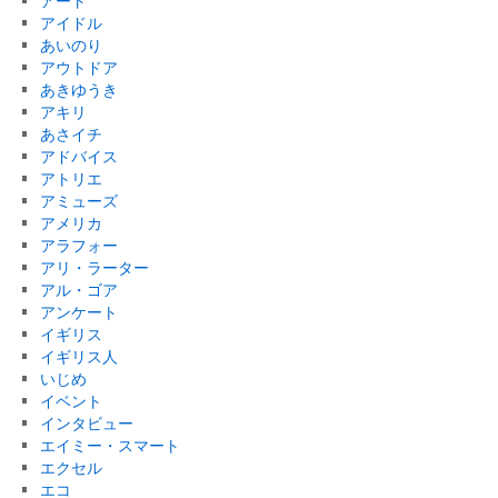
アート
アイドル
あいのり
アウトドア
あきゆうき
アキリ
あさイチ
アドバイス
アトリエ
アミューズ
アメリカ
アラフォー
アリ・ラーター
アル・ゴア
アンケート
イギリス
イギリス人
いじめ
イベント
インタビュー
エイミー・スマート
エクセル
エコ