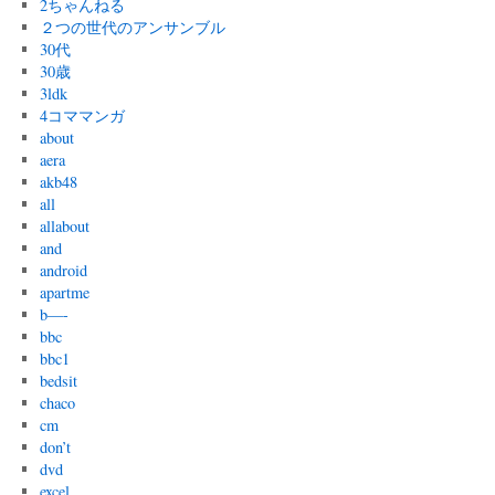
2ちゃんねる
２つの世代のアンサンブル
30代
30歳
3ldk
4コママンガ
about
aera
akb48
all
allabout
and
android
apartme
b—-
bbc
bbc1
bedsit
chaco
cm
don’t
dvd
excel