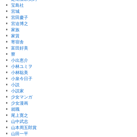
宝島社
宮城
宮田慶子
宮迫博之
家族
家賃
寄宿舎
富田好美
寮
小出恵介
小林ユミヲ
小林聡美
小泉今日子
小説
小説家
少女マンガ
少女漫画
就職
尾上寛之
山中武志
山本周五郎賞
山田一平