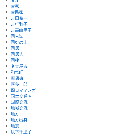
友達
古家
古民家
吉田修一
吉行和子
吉高由里子
同人誌
同好の士
同居
同居人
同棲
名古屋市
和気町
商店街
喜多一郎
四コママンガ
国土交通省
国際交流
地域交流
地方
地方出身
地震
坂下千里子