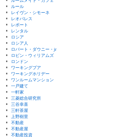
ルームメイト・カフェ
ルール
レイヴン・シモーネ
レオパレス
レポート
レンタル
ロシア
ロシア人
ロバート・ダウニー・jr
ロビン・ウィリアムズ
ロンドン
ワーキングプア
ワーキングホリデー
ワンルームマンション
一戸建て
一軒家
三菱総合研究所
三谷幸喜
三軒茶屋
上野樹里
不動産
不動産屋
不動産投資