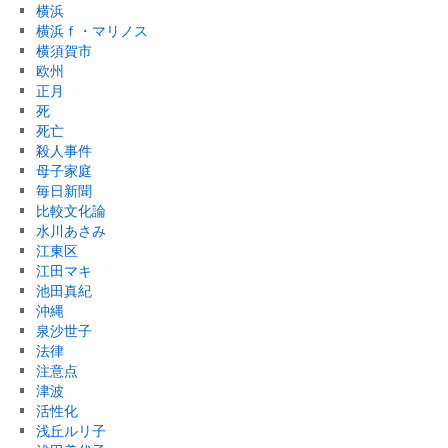
横浜
横浜ｆ・マリノス
横須賀市
欧州
正月
死
死亡
殺人事件
母子家庭
毎日新聞
比較文化論
水川あさみ
江東区
江田マキ
池田真紀
沖縄
泉沙世子
法律
注意点
津波
活性化
浅丘ルリ子