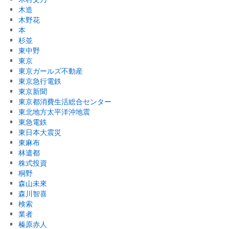
木造
木野花
本
杉並
東中野
東京
東京ガールズ不動産
東京急行電鉄
東京新聞
東京都消費生活総合センター
東北地方太平洋沖地震
東急電鉄
東日本大震災
東麻布
林遣都
株式投資
桐野
森山未來
森川智喜
検索
業者
榛原赤人