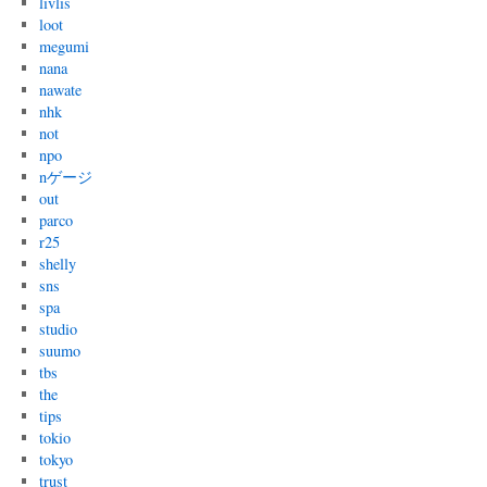
livlis
loot
megumi
nana
nawate
nhk
not
npo
nゲージ
out
parco
r25
shelly
sns
spa
studio
suumo
tbs
the
tips
tokio
tokyo
trust