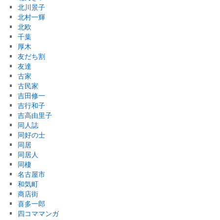
北川景子
北村一輝
北欧
千葉
厚木
友だち割
友達
古家
古民家
吉田修一
吉行和子
吉高由里子
同人誌
同好の士
同居
同居人
同棲
名古屋市
和気町
商店街
喜多一郎
四コママンガ