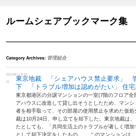
Skip
to
ルームシェアブックマーク集
content
管理組合
Category Archives:
2013年11月26
東京地裁 「シェアハウス禁止要求」 
日
下 「トラブル増加は認めがたい」 住宅
東京都港区の分譲マンションの一室(7階のフロア全
アハウスに改造して貸し出そうとしたため、マンシ
者を相手取って、その部屋の使用禁止を求めた仮処
裁は10月24日、申し立てを却下した。東京地裁は
たとしても、「共同生活上のトラブルが著しく増加
として却下決定をしたもの。 このマンションは、