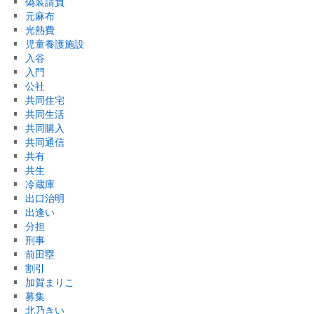
偽装請負
元麻布
光熱費
児童養護施設
入谷
入門
公社
共同住宅
共同生活
共同購入
共同通信
共有
共生
冷蔵庫
出口治明
出逢い
分担
刑事
前田塁
割引
加賀まりこ
募集
北乃きい