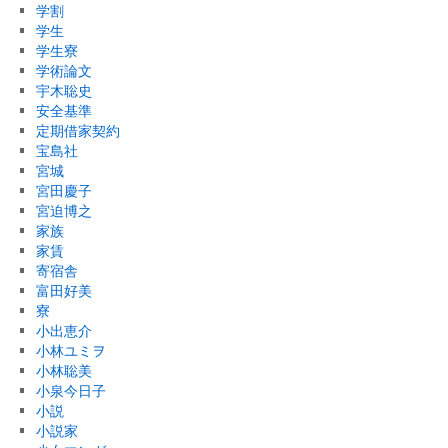
学割
学生
学生寮
学術論文
宇木聡史
安全基準
定期借家契約
宝島社
宮城
宮田慶子
宮迫博之
家族
家賃
寄宿舎
富田好美
寮
小出恵介
小林ユミヲ
小林聡美
小泉今日子
小説
小説家