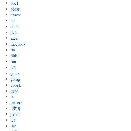
bbc1
bedsit
chaco
cm
don’t
dvd
excel
facebook
fbi
filth
fnn
fox
game
going
google
gyao
in
iphone
it業界
j-cast
l25
liar