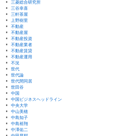
三菱総合研究所
三谷幸喜
三軒茶屋
上野樹里
不動産
不動産屋
不動産投資
不動産業者
不動産賃貸
不動産運用
不況
世代
世代論
世代間同居
世田谷
中国
中国ビジネスヘッドライン
中央大学
中山美穂
中島知子
中島裕翔
中澤佑二
中田早耶