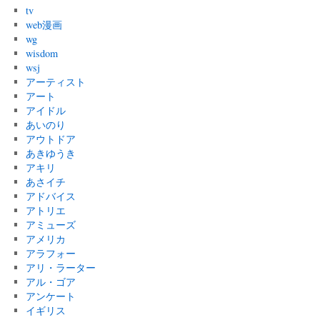
tv
web漫画
wg
wisdom
wsj
アーティスト
アート
アイドル
あいのり
アウトドア
あきゆうき
アキリ
あさイチ
アドバイス
アトリエ
アミューズ
アメリカ
アラフォー
アリ・ラーター
アル・ゴア
アンケート
イギリス