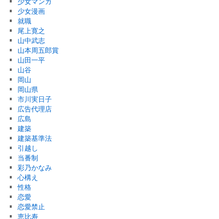
少女マンガ
少女漫画
就職
尾上寛之
山中武志
山本周五郎賞
山田一平
山谷
岡山
岡山県
市川実日子
広告代理店
広島
建築
建築基準法
引越し
当番制
彩乃かなみ
心構え
性格
恋愛
恋愛禁止
恵比寿