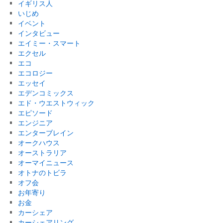
イギリス人
いじめ
イベント
インタビュー
エイミー・スマート
エクセル
エコ
エコロジー
エッセイ
エデンコミックス
エド・ウエストウィック
エピソード
エンジニア
エンターブレイン
オークハウス
オーストラリア
オーマイニュース
オトナのトビラ
オフ会
お年寄り
お金
カーシェア
カーシェアリング