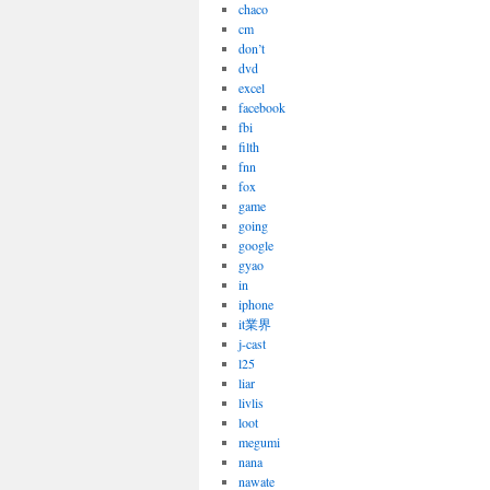
chaco
cm
don’t
dvd
excel
facebook
fbi
filth
fnn
fox
game
going
google
gyao
in
iphone
it業界
j-cast
l25
liar
livlis
loot
megumi
nana
nawate