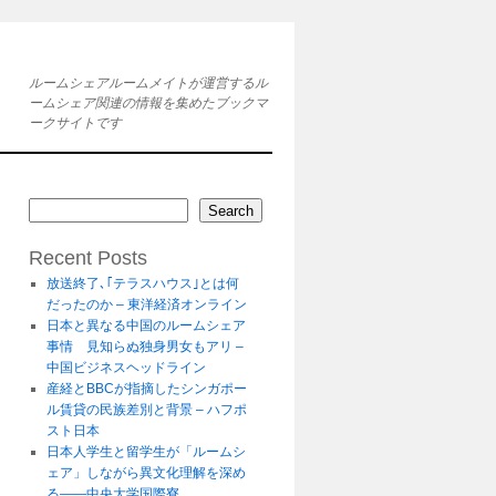
ルームシェアルームメイトが運営するル
ームシェア関連の情報を集めたブックマ
ークサイトです
Search
Recent Posts
放送終了､｢テラスハウス｣とは何
だったのか – 東洋経済オンライン
日本と異なる中国のルームシェア
事情 見知らぬ独身男女もアリ –
中国ビジネスヘッドライン
産経とBBCが指摘したシンガポー
ル賃貸の民族差別と背景 – ハフポ
スト日本
日本人学生と留学生が「ルームシ
ェア」しながら異文化理解を深め
る――中央大学国際寮