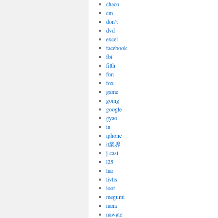
chaco
cm
don’t
dvd
excel
facebook
fbi
filth
fnn
fox
game
going
google
gyao
in
iphone
it業界
j-cast
l25
liar
livlis
loot
megumi
nana
nawate