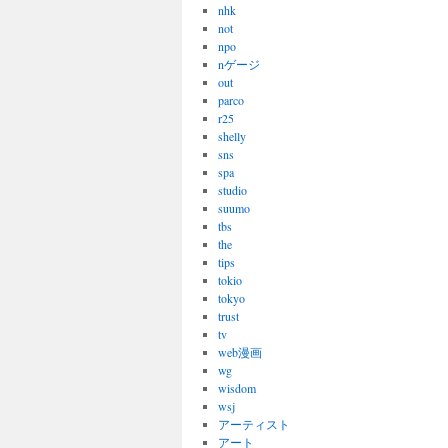
nhk
not
npo
nゲージ
out
parco
r25
shelly
sns
spa
studio
suumo
tbs
the
tips
tokio
tokyo
trust
tv
web漫画
wg
wisdom
wsj
アーティスト
アート