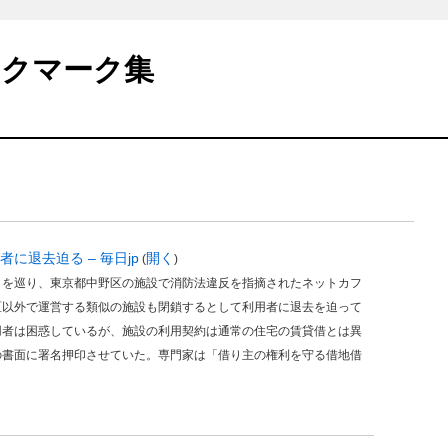
ックマーク集
に退去迫る – 毎日jp
開く
(
)
」を巡り、東京都中野区の施設で消防法違反を指摘されたネットカフ
区以外で運営する類似の施設も閉鎖するとして利用者に退去を迫って
用者は困惑しているが、施設の利用契約は通常の住宅の賃貸借とは異
の書面に署名押印させていた。専門家は「借り主の権利を守る借地借
。