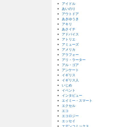
アイドル
あいのり
アウトドア
あきゆうき
アキリ
あさイチ
アドバイス
アトリエ
アミューズ
アメリカ
アラフォー
アリ・ラーター
アル・ゴア
アンケート
イギリス
イギリス人
いじめ
イベント
インタビュー
エイミー・スマート
エクセル
エコ
エコロジー
エッセイ
エデンコミックス