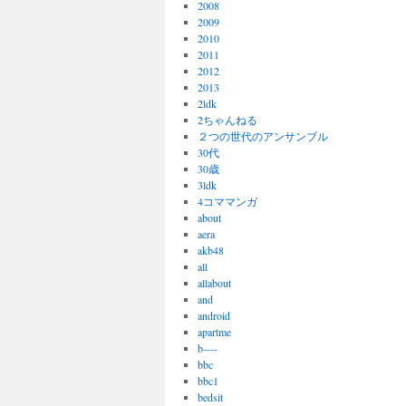
2008
2009
2010
2011
2012
2013
2ldk
2ちゃんねる
２つの世代のアンサンブル
30代
30歳
3ldk
4コママンガ
about
aera
akb48
all
allabout
and
android
apartme
b—-
bbc
bbc1
bedsit