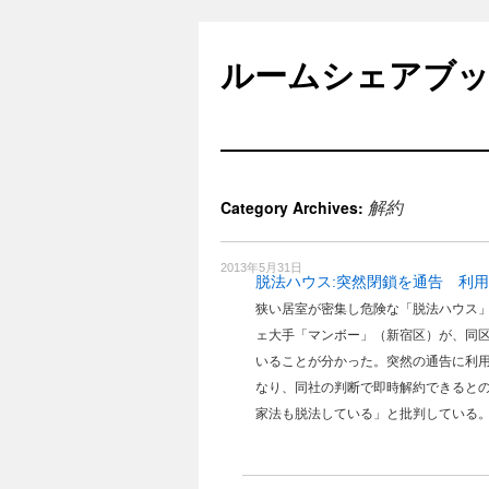
Skip
to
ルームシェアブ
content
解約
Category Archives:
2013年5月31日
脱法ハウス:突然閉鎖を通告 利用者
狭い居室が密集し危険な「脱法ハウス
ェ大手「マンボー」（新宿区）が、同
いることが分かった。突然の通告に利
なり、同社の判断で即時解約できると
家法も脱法している」と批判している