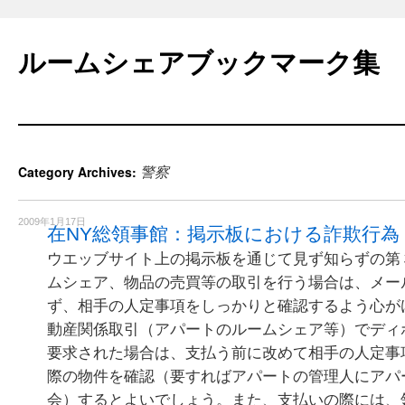
Skip
to
ルームシェアブックマーク集
content
警察
Category Archives:
2009年1月17日
在NY総領事館：掲示板における詐欺行為
ウエッブサイト上の掲示板を通じて見ず知らずの第
ムシェア、物品の売買等の取引を行う場合は、メー
ず、相手の人定事項をしっかりと確認するよう心が
動産関係取引（アパートのルームシェア等）でディ
要求された場合は、支払う前に改めて相手の人定事
際の物件を確認（要すればアパートの管理人にアパ
会）するとよいでしょう。また、支払いの際には、