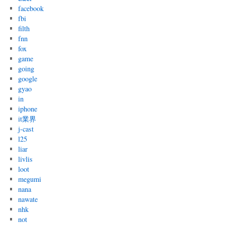
facebook
fbi
filth
fnn
fox
game
going
google
gyao
in
iphone
it業界
j-cast
l25
liar
livlis
loot
megumi
nana
nawate
nhk
not