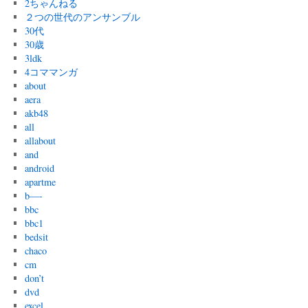
2ちゃんねる
２つの世代のアンサンブル
30代
30歳
3ldk
4コママンガ
about
aera
akb48
all
allabout
and
android
apartme
b—-
bbc
bbc1
bedsit
chaco
cm
don’t
dvd
excel