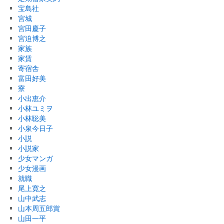
宝島社
宮城
宮田慶子
宮迫博之
家族
家賃
寄宿舎
富田好美
寮
小出恵介
小林ユミヲ
小林聡美
小泉今日子
小説
小説家
少女マンガ
少女漫画
就職
尾上寛之
山中武志
山本周五郎賞
山田一平