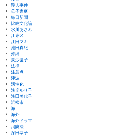
殺人事件
母子家庭
毎日新聞
比較文化論
水川あさみ
江東区
江田マキ
池田真紀
沖縄
泉沙世子
法律
注意点
津波
活性化
浅丘ルリ子
浅田美代子
浜松市
海
海外
海外ドラマ
消防法
深田恭子