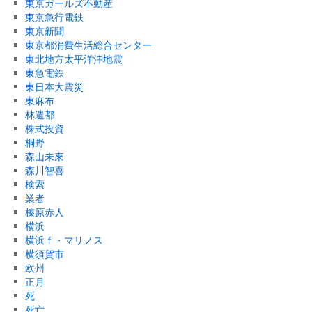
東京ガールズ不動産
東京急行電鉄
東京新聞
東京都消費生活総合センター
東北地方太平洋沖地震
東急電鉄
東日本大震災
東麻布
林遣都
株式投資
桐野
森山未來
森川智喜
検索
業者
榛原赤人
横浜
横浜ｆ・マリノス
横須賀市
欧州
正月
死
死亡