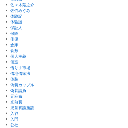
佐々木蔵之介
佐伯めぐみ
体験記
体験談
保証人
保険
俳優
倉庫
倉敷
個人主義
個室
借り手市場
借地借家法
偽装
偽装カップル
偽装請負
元麻布
光熱費
児童養護施設
入谷
入門
公社