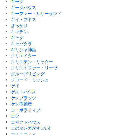
ギーク
ギークハウス
キーファー・サザーランド
ギイ・ブドス
きっかけ
キッチン
ギャグ
キャバクラ
ギリシャ神話
クリエイター
クリステン・リッター
クリストファー・リーヴ
グループリビング
クロード・リッシュ
ゲイ
ゲストハウス
ケンプラッツ
ケン不動産
コーポラティブ
コツ
コネクトハウス
このマンガがすごい!
コミュニティ