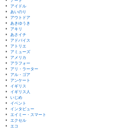
アート
アイドル
あいのり
アウトドア
あきゆうき
アキリ
あさイチ
アドバイス
アトリエ
アミューズ
アメリカ
アラフォー
アリ・ラーター
アル・ゴア
アンケート
イギリス
イギリス人
いじめ
イベント
インタビュー
エイミー・スマート
エクセル
エコ