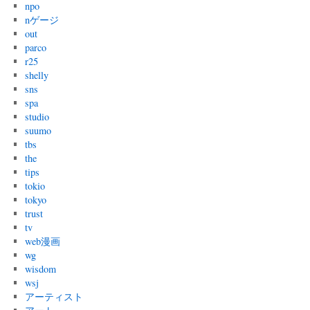
npo
nゲージ
out
parco
r25
shelly
sns
spa
studio
suumo
tbs
the
tips
tokio
tokyo
trust
tv
web漫画
wg
wisdom
wsj
アーティスト