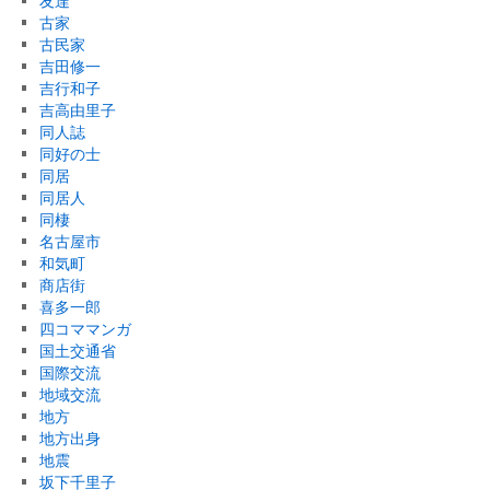
友達
古家
古民家
吉田修一
吉行和子
吉高由里子
同人誌
同好の士
同居
同居人
同棲
名古屋市
和気町
商店街
喜多一郎
四コママンガ
国土交通省
国際交流
地域交流
地方
地方出身
地震
坂下千里子