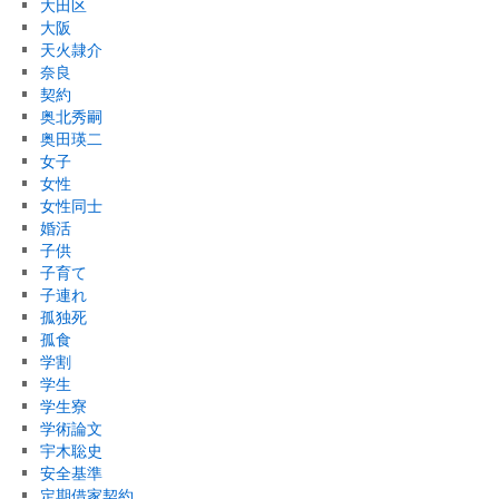
大田区
大阪
天火隷介
奈良
契約
奥北秀嗣
奥田瑛二
女子
女性
女性同士
婚活
子供
子育て
子連れ
孤独死
孤食
学割
学生
学生寮
学術論文
宇木聡史
安全基準
定期借家契約