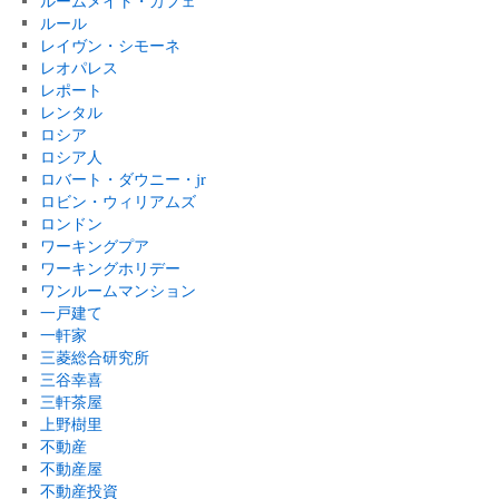
ルームメイト・カフェ
ルール
レイヴン・シモーネ
レオパレス
レポート
レンタル
ロシア
ロシア人
ロバート・ダウニー・jr
ロビン・ウィリアムズ
ロンドン
ワーキングプア
ワーキングホリデー
ワンルームマンション
一戸建て
一軒家
三菱総合研究所
三谷幸喜
三軒茶屋
上野樹里
不動産
不動産屋
不動産投資