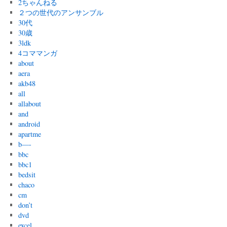
2ちゃんねる
２つの世代のアンサンブル
30代
30歳
3ldk
4コママンガ
about
aera
akb48
all
allabout
and
android
apartme
b—-
bbc
bbc1
bedsit
chaco
cm
don’t
dvd
excel