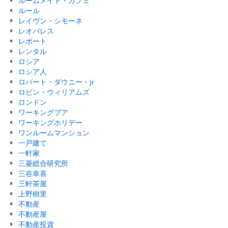
ルームメイト・カフェ
ルール
レイヴン・シモーネ
レオパレス
レポート
レンタル
ロシア
ロシア人
ロバート・ダウニー・jr
ロビン・ウィリアムズ
ロンドン
ワーキングプア
ワーキングホリデー
ワンルームマンション
一戸建て
一軒家
三菱総合研究所
三谷幸喜
三軒茶屋
上野樹里
不動産
不動産屋
不動産投資