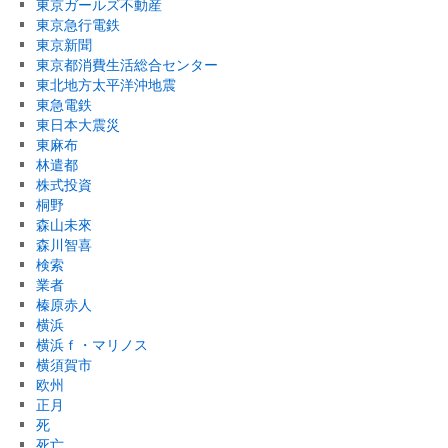
東京ガールズ不動産
東京急行電鉄
東京新聞
東京都消費生活総合センター
東北地方太平洋沖地震
東急電鉄
東日本大震災
東麻布
林遣都
株式投資
桐野
森山未來
森川智喜
検索
業者
榛原赤人
横浜
横浜ｆ・マリノス
横須賀市
欧州
正月
死
死亡