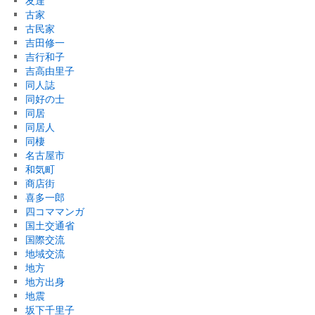
友達
古家
古民家
吉田修一
吉行和子
吉高由里子
同人誌
同好の士
同居
同居人
同棲
名古屋市
和気町
商店街
喜多一郎
四コママンガ
国土交通省
国際交流
地域交流
地方
地方出身
地震
坂下千里子