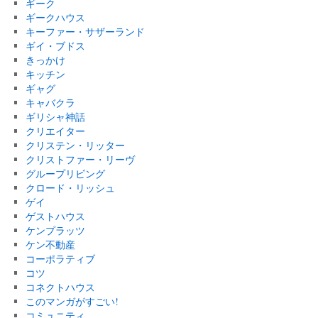
ギーク
ギークハウス
キーファー・サザーランド
ギイ・ブドス
きっかけ
キッチン
ギャグ
キャバクラ
ギリシャ神話
クリエイター
クリステン・リッター
クリストファー・リーヴ
グループリビング
クロード・リッシュ
ゲイ
ゲストハウス
ケンプラッツ
ケン不動産
コーポラティブ
コツ
コネクトハウス
このマンガがすごい!
コミュニティ