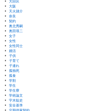
大田区
大阪
天火隷介
奈良
契約
奥北秀嗣
奥田瑛二
女子
女性
女性同士
婚活
子供
子育て
子連れ
孤独死
孤食
学割
学生
学生寮
学術論文
宇木聡史
安全基準
定期借家契約