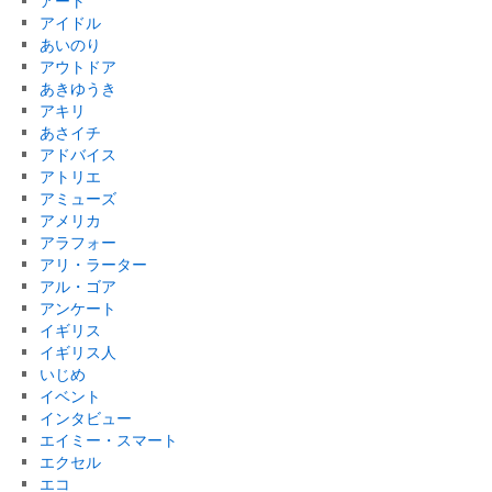
アート
アイドル
あいのり
アウトドア
あきゆうき
アキリ
あさイチ
アドバイス
アトリエ
アミューズ
アメリカ
アラフォー
アリ・ラーター
アル・ゴア
アンケート
イギリス
イギリス人
いじめ
イベント
インタビュー
エイミー・スマート
エクセル
エコ