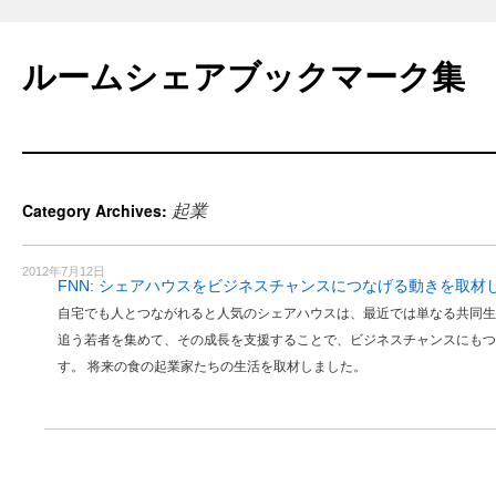
Skip
to
ルームシェアブックマーク集
content
起業
Category Archives:
2012年7月12日
FNN: シェアハウスをビジネスチャンスにつなげる動きを取材
自宅でも人とつながれると人気のシェアハウスは、最近では単なる共同生
追う若者を集めて、その成長を支援することで、ビジネスチャンスにもつ
す。 将来の食の起業家たちの生活を取材しました。