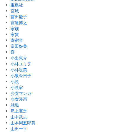
宝島社
宮城
宮田慶子
宮迫博之
家族
家賃
寄宿舎
富田好美
寮
小出恵介
小林ユミヲ
小林聡美
小泉今日子
小説
小説家
少女マンガ
少女漫画
就職
尾上寛之
山中武志
山本周五郎賞
山田一平