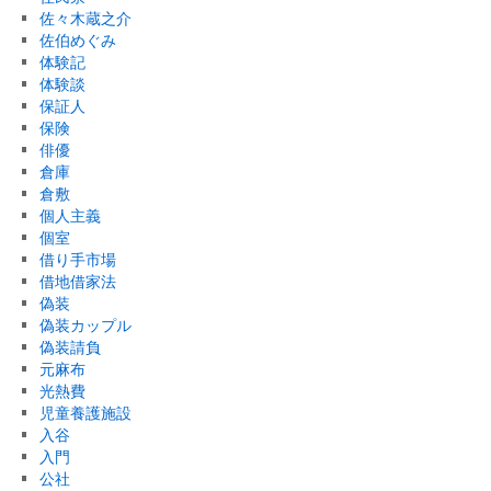
佐々木蔵之介
佐伯めぐみ
体験記
体験談
保証人
保険
俳優
倉庫
倉敷
個人主義
個室
借り手市場
借地借家法
偽装
偽装カップル
偽装請負
元麻布
光熱費
児童養護施設
入谷
入門
公社