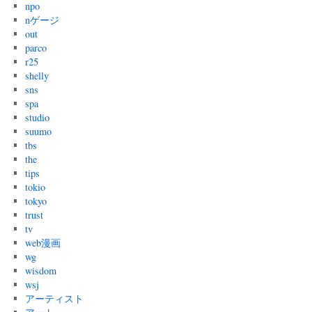
npo
nゲージ
out
parco
r25
shelly
sns
spa
studio
suumo
tbs
the
tips
tokio
tokyo
trust
tv
web漫画
wg
wisdom
wsj
アーティスト