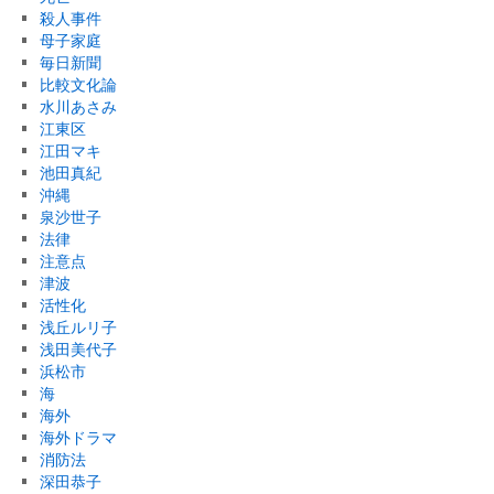
殺人事件
母子家庭
毎日新聞
比較文化論
水川あさみ
江東区
江田マキ
池田真紀
沖縄
泉沙世子
法律
注意点
津波
活性化
浅丘ルリ子
浅田美代子
浜松市
海
海外
海外ドラマ
消防法
深田恭子