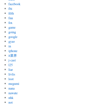
facebook
fbi
filth
fnn
fox
game
going
google
gyao
in
iphone
it業界
j-cast
l25
liar
livlis
loot
megumi
nana
nawate
nhk
not