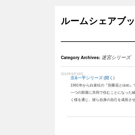
Skip
to
ルームシェアブ
content
迷宮シリーズ
Category Archives:
2013年9月18日
京&一平シリーズ
開く
(
)
1991年から白泉社の『別冊花とゆめ
一つの部屋に共同で住むことになった
く様を通じ、彼ら自身の自己を成長さ