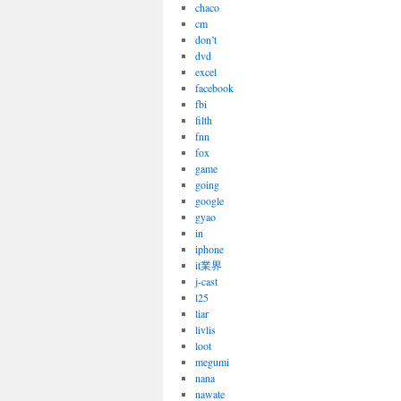
chaco
cm
don’t
dvd
excel
facebook
fbi
filth
fnn
fox
game
going
google
gyao
in
iphone
it業界
j-cast
l25
liar
livlis
loot
megumi
nana
nawate