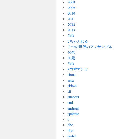
2008
2009
2010
2011
2012
2013
2ldk
2ちゃんねる
２つの世代のアンサンブル
30代
30歳
3ldk
4コママンガ
about
aera
akb48
all
allabout
and
android
apartme
b—-
bbc
bbc1
bedsit