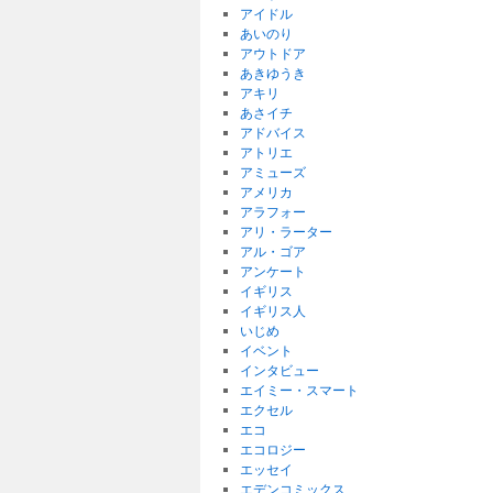
アイドル
あいのり
アウトドア
あきゆうき
アキリ
あさイチ
アドバイス
アトリエ
アミューズ
アメリカ
アラフォー
アリ・ラーター
アル・ゴア
アンケート
イギリス
イギリス人
いじめ
イベント
インタビュー
エイミー・スマート
エクセル
エコ
エコロジー
エッセイ
エデンコミックス