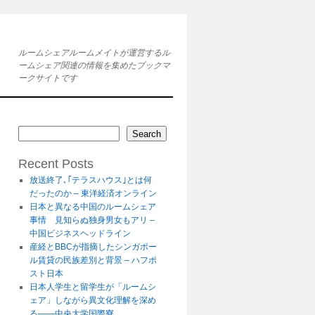
ルームシェアルームメイトが運営するル
ームシェア関連の情報を集めたブックマ
ークサイトです
Search
Recent Posts
放送終了､｢テラスハウス｣とは何
だったのか – 東洋経済オンライン
日本と異なる中国のルームシェア
事情 見知らぬ独身男女もアリ –
中国ビジネスヘッドライン
産経とBBCが指摘したシンガポー
ル賃貸の民族差別と背景 – ハフポ
スト日本
日本人学生と留学生が「ルームシ
ェア」しながら異文化理解を深め
る――中央大学国際寮