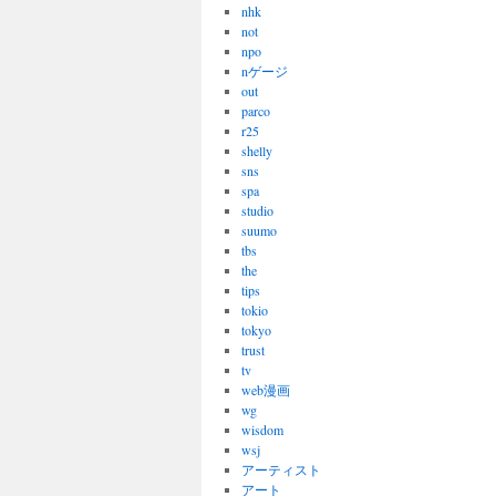
nhk
not
npo
nゲージ
out
parco
r25
shelly
sns
spa
studio
suumo
tbs
the
tips
tokio
tokyo
trust
tv
web漫画
wg
wisdom
wsj
アーティスト
アート