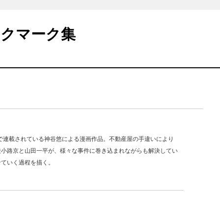
ックマーク集
』で連載されている神谷悠による漫画作品。不動産屋の手違いにより
綾小路京と山田一平が、様々な事件に巻き込まれながらも解決してい
せていく過程を描く。