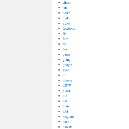
chaco
cm
don’t
dvd
excel
facebook
fbi
filth
fnn
fox
game
going
google
gyao
in
iphone
it業界
j-cast
l25
liar
livlis
loot
megumi
nana
nawate