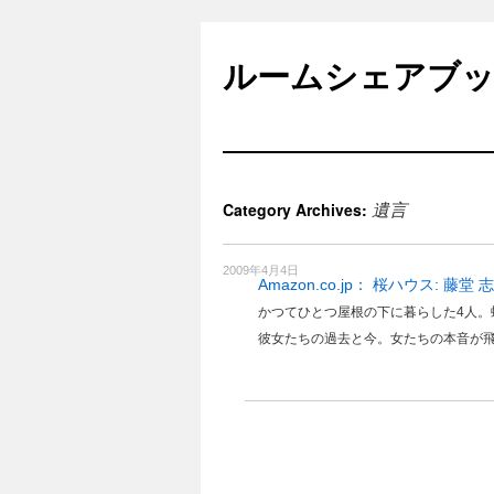
Skip
to
ルームシェアブ
content
遺言
Category Archives:
2009年4月4日
Amazon.co.jp： 桜ハウス: 藤堂 
かつてひとつ屋根の下に暮らした4人。蝶
彼女たちの過去と今。女たちの本音が