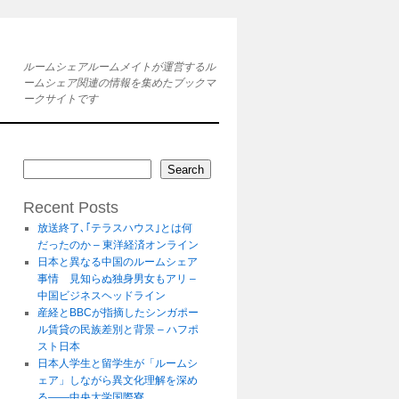
ルームシェアルームメイトが運営するル
ームシェア関連の情報を集めたブックマ
ークサイトです
Search
Recent Posts
放送終了､｢テラスハウス｣とは何
だったのか – 東洋経済オンライン
日本と異なる中国のルームシェア
事情 見知らぬ独身男女もアリ –
中国ビジネスヘッドライン
産経とBBCが指摘したシンガポー
ル賃貸の民族差別と背景 – ハフポ
スト日本
日本人学生と留学生が「ルームシ
ェア」しながら異文化理解を深め
る――中央大学国際寮