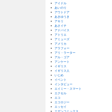
アイドル
あいのり
アウトドア
あきゆうき
アキリ
あさイチ
アドバイス
アトリエ
アミューズ
アメリカ
アラフォー
アリ・ラーター
アル・ゴア
アンケート
イギリス
イギリス人
いじめ
イベント
インタビュー
エイミー・スマート
エクセル
エコ
エコロジー
エッセイ
エデンコミックス