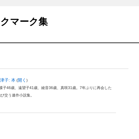
ックマーク集
志津子: 本
開く
(
)
子46歳、遠望子41歳、綾音36歳、真咲31歳。7年ぶりに再会した
飛び交う連作小説集。