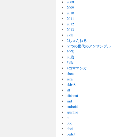
2008
2009
2010
2011
2012
2013
2ldk
2ちゃんねる
２つの世代のアンサンブル
30代
30歳
3ldk
4コママンガ
about
aera
akb48
all
allabout
and
android
apartme
b—-
bbc
bbc1
bedsit