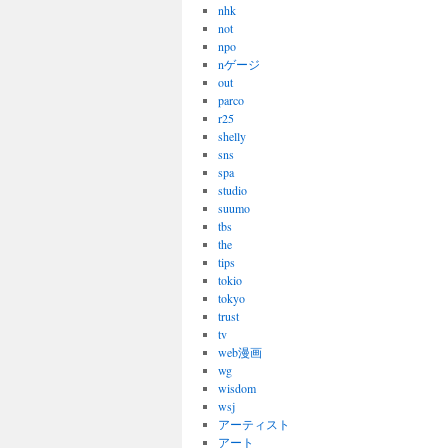
nhk
not
npo
nゲージ
out
parco
r25
shelly
sns
spa
studio
suumo
tbs
the
tips
tokio
tokyo
trust
tv
web漫画
wg
wisdom
wsj
アーティスト
アート