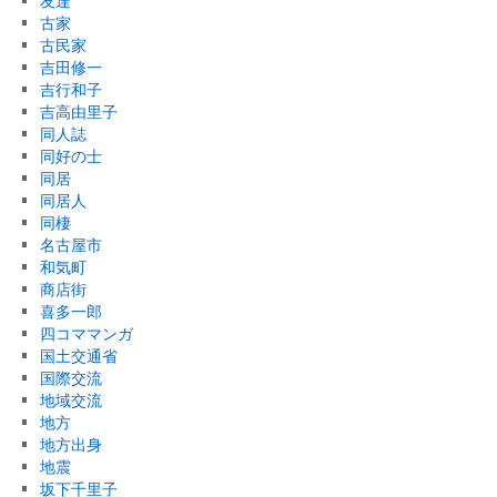
友達
古家
古民家
吉田修一
吉行和子
吉高由里子
同人誌
同好の士
同居
同居人
同棲
名古屋市
和気町
商店街
喜多一郎
四コママンガ
国土交通省
国際交流
地域交流
地方
地方出身
地震
坂下千里子