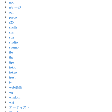
npo
nゲージ
out
parco
r25
shelly
sns
spa
studio
suumo
tbs
the
tips
tokio
tokyo
trust
tv
web漫画
wg
wisdom
wsj
アーティスト