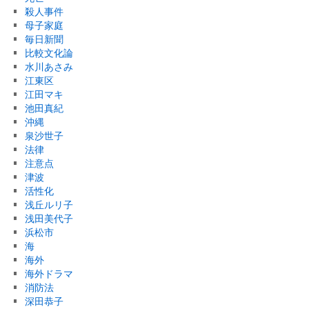
殺人事件
母子家庭
毎日新聞
比較文化論
水川あさみ
江東区
江田マキ
池田真紀
沖縄
泉沙世子
法律
注意点
津波
活性化
浅丘ルリ子
浅田美代子
浜松市
海
海外
海外ドラマ
消防法
深田恭子