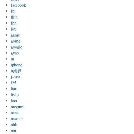
facebook
fbi
filth
fnn
fox
game
going
google
gyao
in
iphone
it業界
j-cast
l25
liar
livlis
loot
megumi
nana
nawate
nhk
not