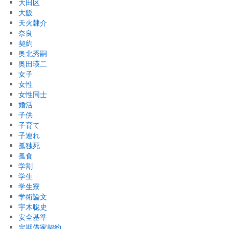
大田区
大阪
天火隷介
奈良
契約
奥北秀嗣
奥田瑛二
女子
女性
女性同士
婚活
子供
子育て
子連れ
孤独死
孤食
学割
学生
学生寮
学術論文
宇木聡史
安全基準
定期借家契約