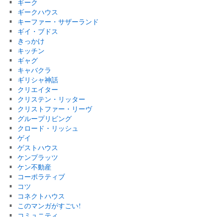
ギーク
ギークハウス
キーファー・サザーランド
ギイ・ブドス
きっかけ
キッチン
ギャグ
キャバクラ
ギリシャ神話
クリエイター
クリステン・リッター
クリストファー・リーヴ
グループリビング
クロード・リッシュ
ゲイ
ゲストハウス
ケンプラッツ
ケン不動産
コーポラティブ
コツ
コネクトハウス
このマンガがすごい!
コミュニティ