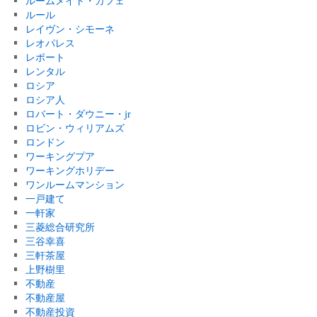
ルームメイト・カフェ
ルール
レイヴン・シモーネ
レオパレス
レポート
レンタル
ロシア
ロシア人
ロバート・ダウニー・jr
ロビン・ウィリアムズ
ロンドン
ワーキングプア
ワーキングホリデー
ワンルームマンション
一戸建て
一軒家
三菱総合研究所
三谷幸喜
三軒茶屋
上野樹里
不動産
不動産屋
不動産投資