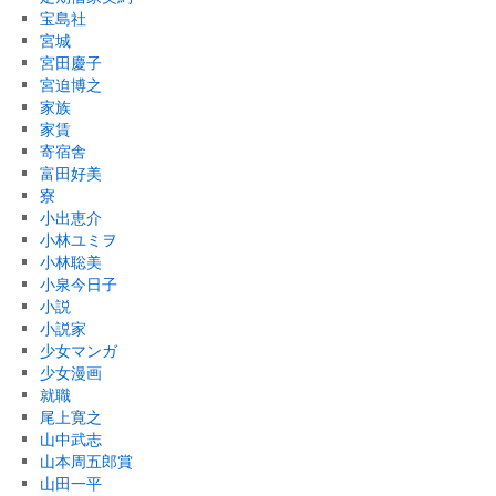
宝島社
宮城
宮田慶子
宮迫博之
家族
家賃
寄宿舎
富田好美
寮
小出恵介
小林ユミヲ
小林聡美
小泉今日子
小説
小説家
少女マンガ
少女漫画
就職
尾上寛之
山中武志
山本周五郎賞
山田一平