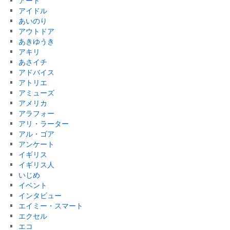
アート
アイドル
あいのり
アウトドア
あきゆうき
アキリ
あさイチ
アドバイス
アトリエ
アミューズ
アメリカ
アラフォー
アリ・ラーター
アル・ゴア
アンケート
イギリス
イギリス人
いじめ
イベント
インタビュー
エイミー・スマート
エクセル
エコ