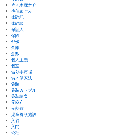
佐々木蔵之介
佐伯めぐみ
体験記
体験談
保証人
保険
俳優
倉庫
倉敷
個人主義
個室
借り手市場
借地借家法
偽装
偽装カップル
偽装請負
元麻布
光熱費
児童養護施設
入谷
入門
公社