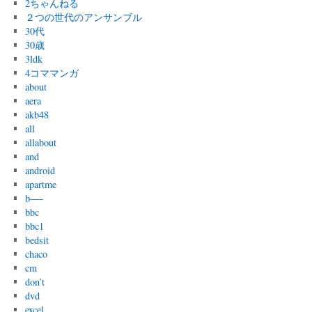
2ちゃんねる
２つの世代のアンサンブル
30代
30歳
3ldk
4コママンガ
about
aera
akb48
all
allabout
and
android
apartme
b—-
bbc
bbc1
bedsit
chaco
cm
don’t
dvd
excel