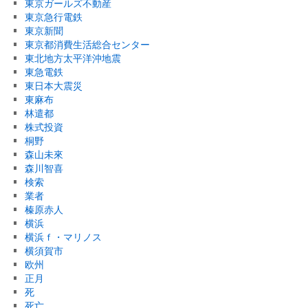
東京ガールズ不動産
東京急行電鉄
東京新聞
東京都消費生活総合センター
東北地方太平洋沖地震
東急電鉄
東日本大震災
東麻布
林遣都
株式投資
桐野
森山未來
森川智喜
検索
業者
榛原赤人
横浜
横浜ｆ・マリノス
横須賀市
欧州
正月
死
死亡