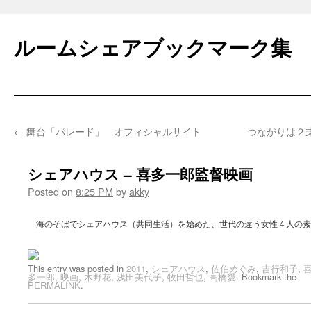
Skip
to
ルームシェアブックマーク集
content
←
舞台「パレード」 オフィシャルサイト
つながりは２乗
シェアハウス – 喜多一郎監督映画
Posted on
8:25 PM
by
akky
海のそばでシェアハウス（共同生活）を始めた、世代の違う女性４人の素
This entry was posted in
2011
,
シェアハウス
,
佐伯めぐみ
,
吉行和子
,
多一郎
,
映画
,
木野花
,
浅田美代子
,
牧田哲也
,
高橋愛
. Bookmark the
PERMALINK
.