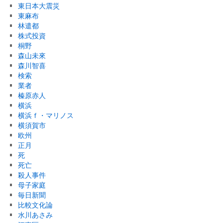
東日本大震災
東麻布
林遣都
株式投資
桐野
森山未來
森川智喜
検索
業者
榛原赤人
横浜
横浜ｆ・マリノス
横須賀市
欧州
正月
死
死亡
殺人事件
母子家庭
毎日新聞
比較文化論
水川あさみ