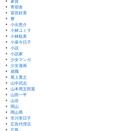
家賃
寄宿舎
富田好美
寮
小出恵介
小林ユミヲ
小林聡美
小泉今日子
小説
小説家
少女マンガ
少女漫画
就職
尾上寛之
山中武志
山本周五郎賞
山田一平
山谷
岡山
岡山県
市川実日子
広告代理店
広島