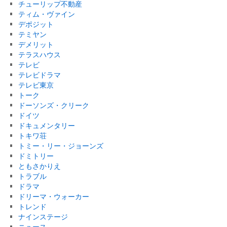
チューリップ不動産
ティム・ヴァイン
デポジット
テミヤン
デメリット
テラスハウス
テレビ
テレビドラマ
テレビ東京
トーク
ドーソンズ・クリーク
ドイツ
ドキュメンタリー
トキワ荘
トミー・リー・ジョーンズ
ドミトリー
ともさかりえ
トラブル
ドラマ
ドリーマ・ウォーカー
トレンド
ナインステージ
ニュース