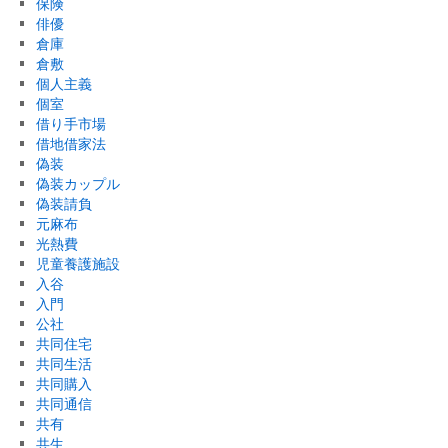
保険
俳優
倉庫
倉敷
個人主義
個室
借り手市場
借地借家法
偽装
偽装カップル
偽装請負
元麻布
光熱費
児童養護施設
入谷
入門
公社
共同住宅
共同生活
共同購入
共同通信
共有
共生