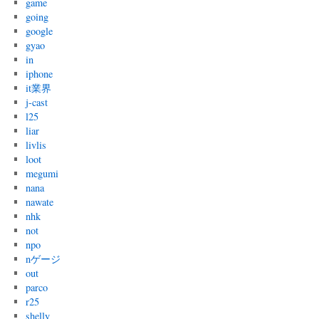
game
going
google
gyao
in
iphone
it業界
j-cast
l25
liar
livlis
loot
megumi
nana
nawate
nhk
not
npo
nゲージ
out
parco
r25
shelly