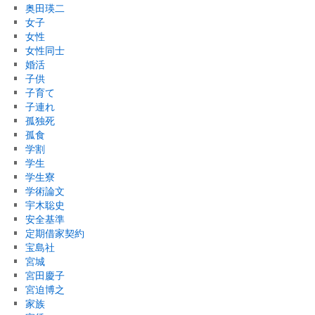
奥田瑛二
女子
女性
女性同士
婚活
子供
子育て
子連れ
孤独死
孤食
学割
学生
学生寮
学術論文
宇木聡史
安全基準
定期借家契約
宝島社
宮城
宮田慶子
宮迫博之
家族