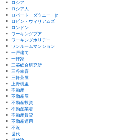
ロシア
ロシア人
ロバート・ダウニー・jr
ロビン・ウィリアムズ
ロンドン
ワーキングプア
ワーキングホリデー
ワンルームマンション
一戸建て
一軒家
三菱総合研究所
三谷幸喜
三軒茶屋
上野樹里
不動産
不動産屋
不動産投資
不動産業者
不動産賃貸
不動産運用
不況
世代
世代論