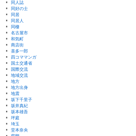
同人誌
同好の士
同居
同居人
同棲
名古屋市
和気町
商店街
喜多一郎
四コママンガ
国土交通省
国際交流
地域交流
地方
地方出身
地震
坂下千里子
坂井真紀
坂本雄吾
坪庭
埼玉
堂本奈央
変態