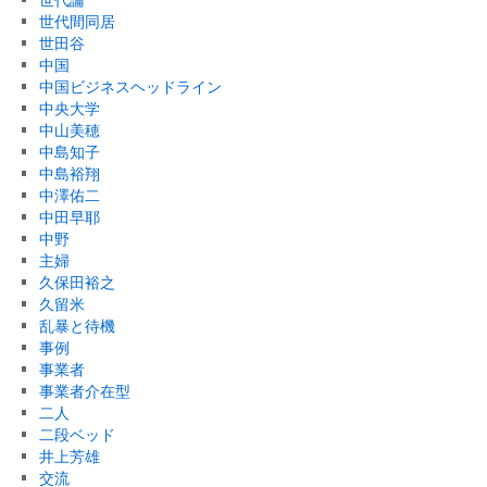
世代間同居
世田谷
中国
中国ビジネスヘッドライン
中央大学
中山美穂
中島知子
中島裕翔
中澤佑二
中田早耶
中野
主婦
久保田裕之
久留米
乱暴と待機
事例
事業者
事業者介在型
二人
二段ベッド
井上芳雄
交流