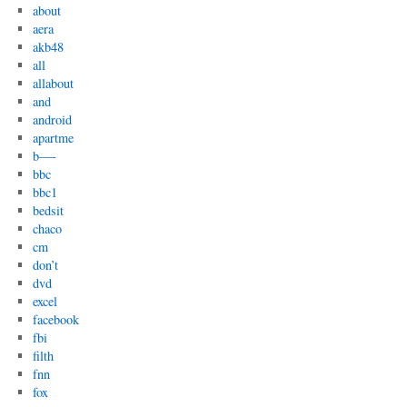
about
aera
akb48
all
allabout
and
android
apartme
b—-
bbc
bbc1
bedsit
chaco
cm
don’t
dvd
excel
facebook
fbi
filth
fnn
fox