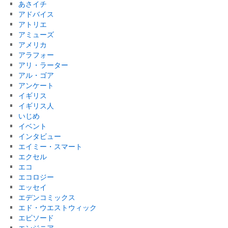
あさイチ
アドバイス
アトリエ
アミューズ
アメリカ
アラフォー
アリ・ラーター
アル・ゴア
アンケート
イギリス
イギリス人
いじめ
イベント
インタビュー
エイミー・スマート
エクセル
エコ
エコロジー
エッセイ
エデンコミックス
エド・ウエストウィック
エピソード
エンジニア