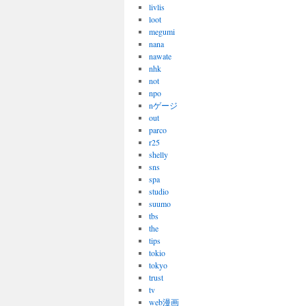
livlis
loot
megumi
nana
nawate
nhk
not
npo
nゲージ
out
parco
r25
shelly
sns
spa
studio
suumo
tbs
the
tips
tokio
tokyo
trust
tv
web漫画