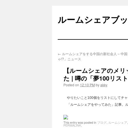
Skip
to
ルームシェアブ
content
←
ルームシェアをする中国の新社会人 – 中
ゃ!?」ニュース
【ルームシェアのメリ
た | 噂の「夢100リス
Posted on
12:10 PM
by
akky
やりたいこと100個をリストにしてチャ
「ルームシェアをやってみた」記事。
This entry was posted in
ブログ
,
ルームシェア
PERMALINK
.