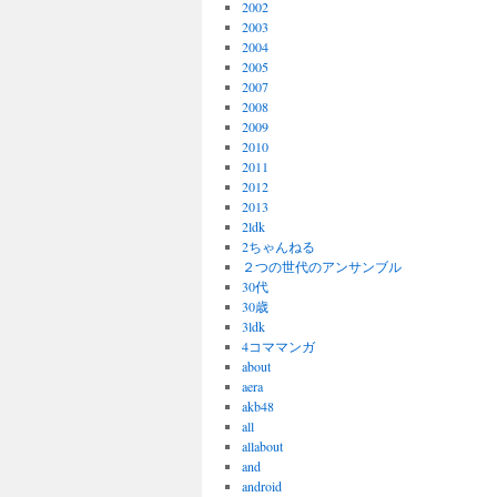
2002
2003
2004
2005
2007
2008
2009
2010
2011
2012
2013
2ldk
2ちゃんねる
２つの世代のアンサンブル
30代
30歳
3ldk
4コママンガ
about
aera
akb48
all
allabout
and
android