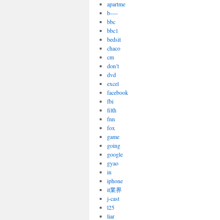
apartme
b—-
bbc
bbc1
bedsit
chaco
cm
don’t
dvd
excel
facebook
fbi
filth
fnn
fox
game
going
google
gyao
in
iphone
it業界
j-cast
l25
liar