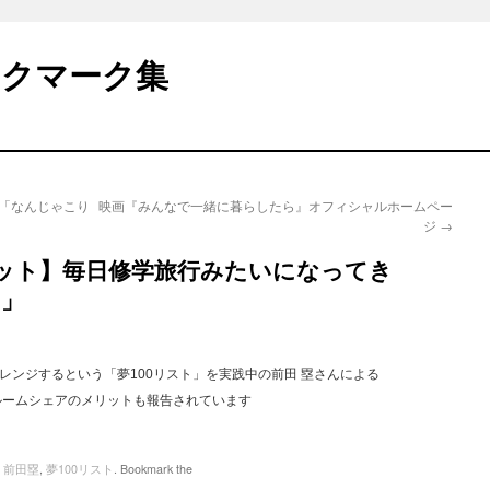
ックマーク集
国「なんじゃこり
映画『みんなで一緒に暮らしたら』オフィシャルホームペー
ジ
→
ット】毎日修学旅行みたいになってき
ト」
レンジするという「夢100リスト」を実践中の前田 塁さんによる
ルームシェアのメリットも報告されています
,
前田塁
,
夢100リスト
. Bookmark the