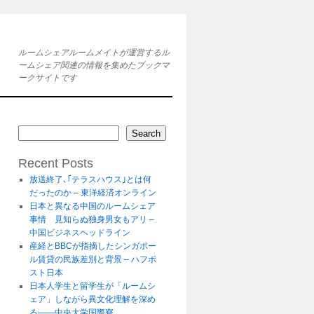
ルームシェアルームメイトが運営するル
ームシェア関連の情報を集めたブックマ
ークサイトです
Search
Recent Posts
放送終了､｢テラスハウス｣とは何
だったのか – 東洋経済オンライン
日本と異なる中国のルームシェア
事情 見知らぬ独身男女もアリ –
中国ビジネスヘッドライン
産経とBBCが指摘したシンガポー
ル賃貸の民族差別と背景 – ハフポ
スト日本
日本人学生と留学生が「ルームシ
ェア」しながら異文化理解を深め
る――中央大学国際寮