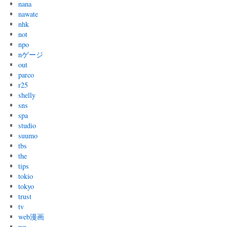
nana
nawate
nhk
not
npo
nゲージ
out
parco
r25
shelly
sns
spa
studio
suumo
tbs
the
tips
tokio
tokyo
trust
tv
web漫画
wg