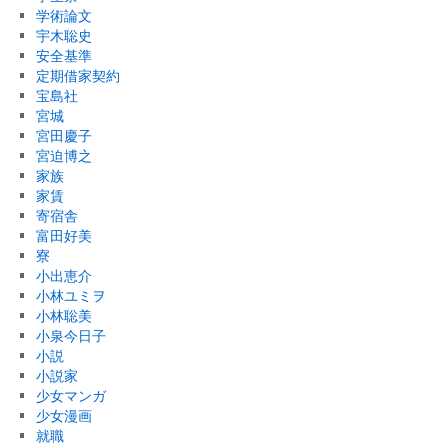
学術論文
宇木聡史
安全基準
定期借家契約
宝島社
宮城
宮田慶子
宮迫博之
家族
家賃
寄宿舎
富田好美
寮
小出恵介
小林ユミヲ
小林聡美
小泉今日子
小説
小説家
少女マンガ
少女漫画
就職