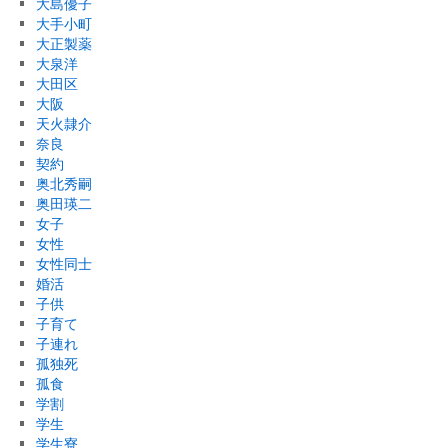
大島優子
大手小町
大正製薬
大泉洋
大田区
大阪
天火隷介
奈良
契約
奥北秀嗣
奥田瑛二
女子
女性
女性同士
婚活
子供
子育て
子連れ
孤独死
孤食
学割
学生
学生寮