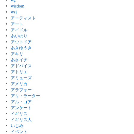
wisdom
wsj
アーティスト
アート
アイドル
あいのり
アウトドア
あきゆうき
アキリ
あさイチ
アドバイス
アトリエ
アミューズ
アメリカ
アラフォー
アリ・ラーター
アル・ゴア
アンケート
イギリス
イギリス人
いじめ
イベント