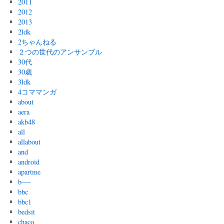
2011
2012
2013
2ldk
2ちゃんねる
２つの世代のアンサンブル
30代
30歳
3ldk
4コママンガ
about
aera
akb48
all
allabout
and
android
apartme
b—-
bbc
bbc1
bedsit
chaco