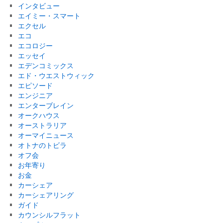
インタビュー
エイミー・スマート
エクセル
エコ
エコロジー
エッセイ
エデンコミックス
エド・ウエストウィック
エピソード
エンジニア
エンターブレイン
オークハウス
オーストラリア
オーマイニュース
オトナのトビラ
オフ会
お年寄り
お金
カーシェア
カーシェアリング
ガイド
カウンシルフラット