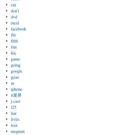
cm
don’t
dvd
excel
facebook
fbi
filth
fnn
fox
game
going
google
gyao
in
iphone
it業界
j-cast
l25
liar
livlis
loot
megumi