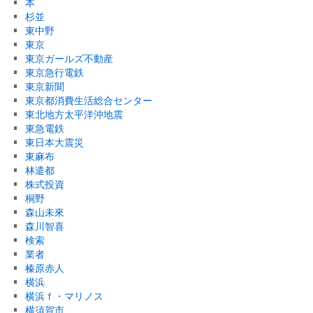
本
杉並
東中野
東京
東京ガールズ不動産
東京急行電鉄
東京新聞
東京都消費生活総合センター
東北地方太平洋沖地震
東急電鉄
東日本大震災
東麻布
林遣都
株式投資
桐野
森山未來
森川智喜
検索
業者
榛原赤人
横浜
横浜ｆ・マリノス
横須賀市