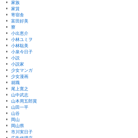
家族
家賃
寄宿舎
富田好美
寮
小出恵介
小林ユミヲ
小林聡美
小泉今日子
小説
小説家
少女マンガ
少女漫画
就職
尾上寛之
山中武志
山本周五郎賞
山田一平
山谷
岡山
岡山県
市川実日子
広告代理店