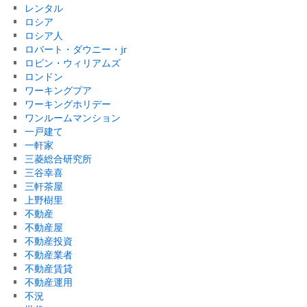
レンタル
ロシア
ロシア人
ロバート・ダウニー・jr
ロビン・ウィリアムズ
ロンドン
ワーキングプア
ワーキングホリデー
ワンルームマンション
一戸建て
一軒家
三菱総合研究所
三谷幸喜
三軒茶屋
上野樹里
不動産
不動産屋
不動産投資
不動産業者
不動産賃貸
不動産運用
不況