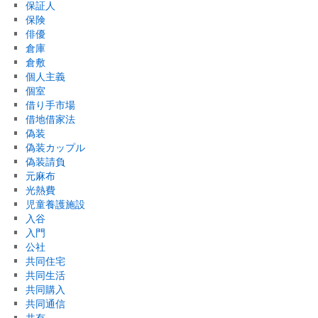
保証人
保険
俳優
倉庫
倉敷
個人主義
個室
借り手市場
借地借家法
偽装
偽装カップル
偽装請負
元麻布
光熱費
児童養護施設
入谷
入門
公社
共同住宅
共同生活
共同購入
共同通信
共有