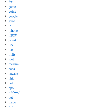
fox
game
going
google
gyao
in
iphone
it業界
j-cast
l25
liar
livlis
loot
megumi
nana
nawate
nhk
not
npo
nゲージ
out
parco
r25