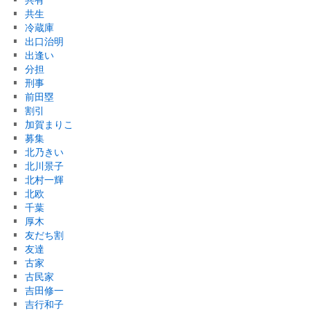
共生
冷蔵庫
出口治明
出逢い
分担
刑事
前田塁
割引
加賀まりこ
募集
北乃きい
北川景子
北村一輝
北欧
千葉
厚木
友だち割
友達
古家
古民家
吉田修一
吉行和子