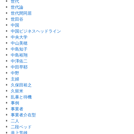
世代
世代論
世代間同居
世田谷
中国
中国ビジネスヘッドライン
中央大学
中山美穂
中島知子
中島裕翔
中澤佑二
中田早耶
中野
主婦
久保田裕之
久留米
乱暴と待機
事例
事業者
事業者介在型
二人
二段ベッド
井上芳雄