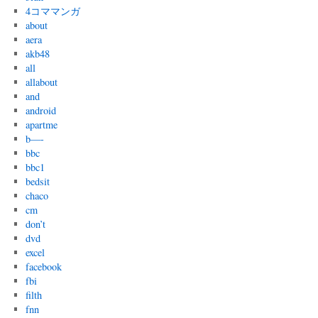
4コママンガ
about
aera
akb48
all
allabout
and
android
apartme
b—-
bbc
bbc1
bedsit
chaco
cm
don’t
dvd
excel
facebook
fbi
filth
fnn