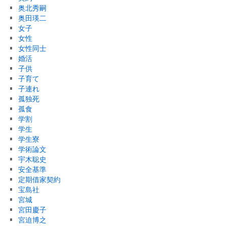
奥北秀嗣
奥田瑛二
女子
女性
女性同士
婚活
子供
子育て
子連れ
孤独死
孤食
学割
学生
学生寮
学術論文
宇木聡史
安全基準
定期借家契約
宝島社
宮城
宮田慶子
宮迫博之