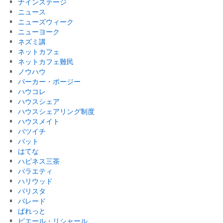
ナインステージ
ニュース
ニューズウィーク
ニューヨーク
ネズミ講
ネットカフェ
ネットカフェ難民
ノウハウ
パーカー・ポージー
ハウコレ
ハウスシェア
ハウスシェアリング制度
ハウスメイト
バツイチ
バット
はてな
ハピネス三茶
バラエティ
ハリウッド
バリスタ
パレード
ぱれっと
ピエール・リシャール