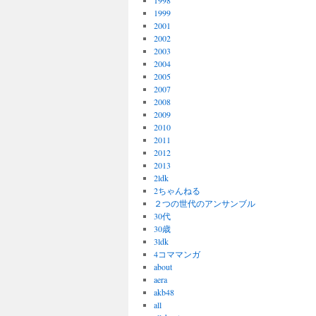
1998
1999
2001
2002
2003
2004
2005
2007
2008
2009
2010
2011
2012
2013
2ldk
2ちゃんねる
２つの世代のアンサンブル
30代
30歳
3ldk
4コママンガ
about
aera
akb48
all