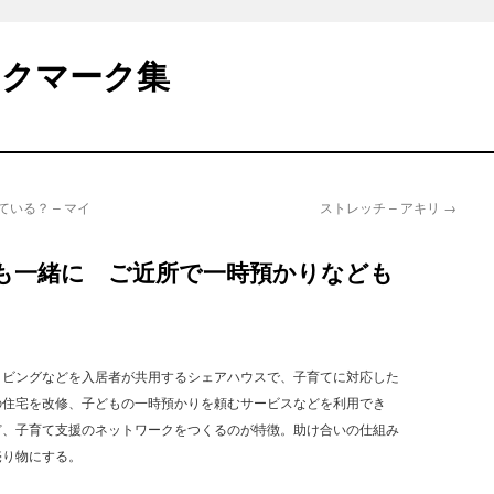
ックマーク集
いる？ – マイ
ストレッチ – アキリ
→
も一緒に ご近所で一時預かりなども
リビングなどを入居者が共用するシェアハウスで、子育てに対応した
の住宅を改修、子どもの一時預かりを頼むサービスなどを利用でき
ど、子育て支援のネットワークをつくるのが特徴。助け合いの仕組み
売り物にする。