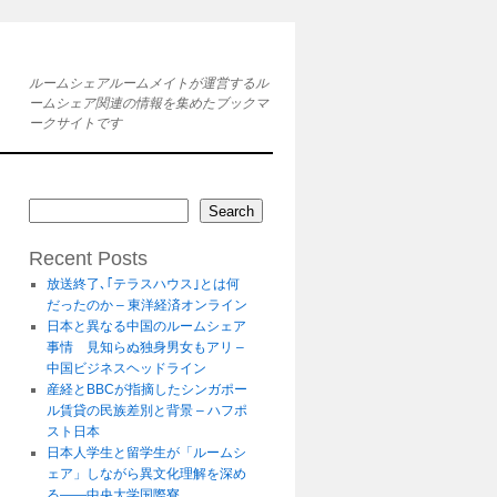
ルームシェアルームメイトが運営するル
ームシェア関連の情報を集めたブックマ
ークサイトです
Search
Recent Posts
放送終了､｢テラスハウス｣とは何
だったのか – 東洋経済オンライン
日本と異なる中国のルームシェア
事情 見知らぬ独身男女もアリ –
中国ビジネスヘッドライン
産経とBBCが指摘したシンガポー
ル賃貸の民族差別と背景 – ハフポ
スト日本
日本人学生と留学生が「ルームシ
ェア」しながら異文化理解を深め
る――中央大学国際寮