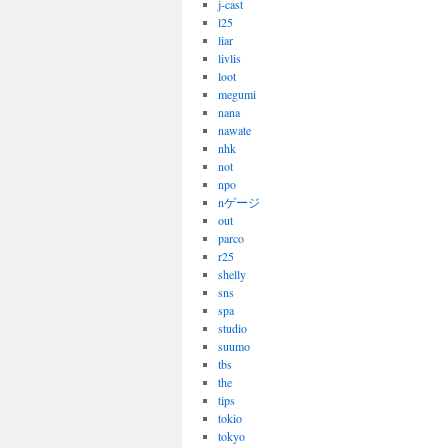
j-cast
l25
liar
livlis
loot
megumi
nana
nawate
nhk
not
npo
nゲージ
out
parco
r25
shelly
sns
spa
studio
suumo
tbs
the
tips
tokio
tokyo