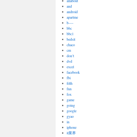
allabout
and
android
apartme
b—-
bbc
bbc1
bedsit
chaco
cm
don’t
dvd
excel
facebook
fbi
filth
fnn
fox
game
going
google
gyao
in
iphone
it業界