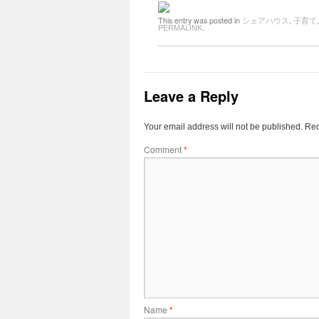
This entry was posted in
シェアハウス
,
子育て
PERMALINK
.
Leave a Reply
Your email address will not be published.
Req
Comment
*
Name
*